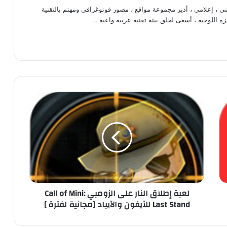
، إعلامي ، أدير مجموعة مواقع ، مصور فوتوغرافي ومهتم بالتقنية
ة اللوحية ، أسعى لخلق بيئة تقنية عربية واعية ..
ل
ع
ب
ة
إ
ط
ل
ا
ق
لعبة إطلاق النار على الزومبي Call of Mini:
ا
Last Stand للآيفون والآيباد [مجانية لفترة ]
ل
ن
ا