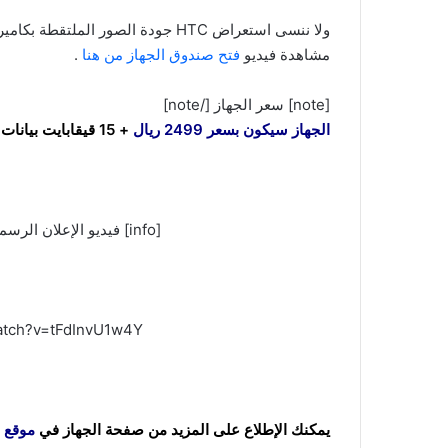
ولا ننسى استعراض HTC جودة الصور الملتقطة بكاميرا HTC One X
مشاهدة فيديو
فتح صندوق الجهاز من هنا
.
[note] سعر الجهاز [/note]
الجهاز سيكون بسعر 2499 ريال
+ 15 قيقابايت بيانات مجاناً لمدة 3 أشهر
[info] فيديو الإعلان الرسمي عن الجهاز من شركة HTC[/info]
atch?v=tFdInvU1w4Y
يمكنك الإطلاع على المزيد من صفحة الجهاز في
موقع 