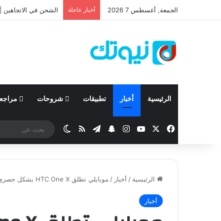
الجمعة, أغسطس 7 2026
أخبار عاجلة
نيسان تعلن نتائجها المالية للربع الأ
الرئيسية
أخبار
تطبيقات
شروحات
مراجع
‫X
فيسبوك
‫YouTube
انستقرام
تيلقرام
سناب تشات
ملخص الموقع RSS
الوضع المظلم
الرئيسية
/
أخبار
/
موبايلي تطلق HTC One X بشكل حصري في السعودية
أخبار