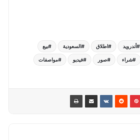
أندرويد
اطلاق
السعودية
بيع
شراء
صور
فيديو
مواصفات
بينتيريست
‏Reddit
‏VKontakte
مشاركة عبر البريد
طباعة