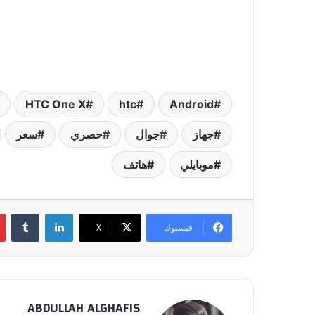
Android‏
htc
HTC One X
جهاز
جوال
حصري
سعر
موبايلي
هاتف
لينكدإن
‏Tumblr
فيسبوك
‫X
ABDULLAH ALGHAFIS