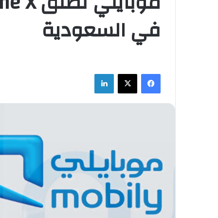
في السعودية
فيسبوك
‫X
لينكدإن