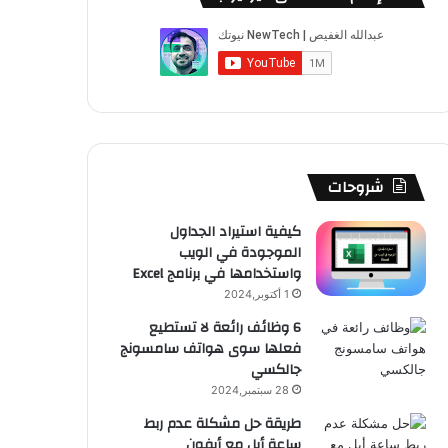
ب
u
ت
ب
ق
ص
و
T
ق
ت
ر
ا
ك
u
ر
ش
ا
ل
b
ا
ا
م
م
e
م
ت
و
شروحات
ق
كيفية استيراد الجداول
الموجودة في الويب
ع
واستخدامها في برنامج Excel
R
1 أكتوبر,2024
6 وظائف رائعة لا تستطيع
S
فعلها سوى هواتف سامسونج
جالكسي
S
28 سبتمبر,2024
طريقة حل مشكلة عدم ربط
ساعة أبل مع أيفون