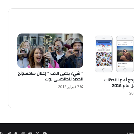
ر
ع
ل
ى
ا
ل
ز
و
م
ب
ي
” شيء يدعى الحب ” إعلان سامسونج
C
الجديد للجالكسي نوت
ع أهم اللحظات
a
ام 2016
l
7 فبراير,2012
l
o
f
M
i
n
i