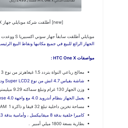
[new] أطلقت شركة موبايلي جهاز HTC One X وبشكل حصري بالسعودية [/new]
موبايلي أطلقت سابقاً جهاز سوني اكسبيريا S ووعدت بطرح الهاتف الذكي
الجهاز الرائع للبيع في جميع مكاتبها ونقاط البيع الرئي
مواصفات HTC One X :
معالج رباعي النواة بتردد 1.5 غيغاهرتز من نوع NVIDIA Tegra 3 .
شاشة بقياس 4.7 انش من نوع Super LCD2 ودقة 1280×720 مع طبقة Gorilla Glass.
وزن الجهاز 130 غرام وتبلغ سماكته 9.29 ميليمتر .
يعمل الجهاز بنظام أندرويد 4.0 مع واجهة HTC Sense 4.0.
مساحة تخزين داخلية تبلغ 32 قيقا و ذاكرة RAM 1 قيقا .
كاميرا خلفية بدقة 8 ميقابيكسل ، وأمامية بدقة 1.3 ميقابيكسل.
بطارية بسعة 1800 ميلي أمبير .