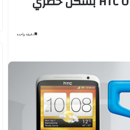
موبايلي تطلق HTC One X بشكل حصري
دقيقة واحدة