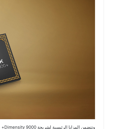
وتتضمن المزايا الرئيسية لشريحة Dimensity 9000+ من ميدياتك: