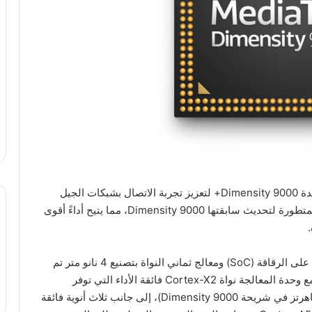
اليوم عن إطلاق الشريحة المبتكرة الرائدة Dimensity 9000+ لتعزيز تجربة الاتصال بشبكات الجيل
الخامس في الهواتف الذكية. وتأتي الشريحة الجديدة المتطورة لتحديث سابقتها Dimensity 9000، مما يتيح أداءً أقوى
وتعتمد الشريحة الجديدة على التكامل بين تقنية النظام على الرقاقة (SoC) ومعالج ثماني النواة بتصنيع 4 نانو متر تم
تصميمه وفق البنية الهندسية لمعالجات ARM v9. وتجمع وحدة المعالجة نواة Cortex-X2 فائقة الأداء التي توفر
ترددات تصل حتى 3.2 جيجاهرتز (مقارنةً مع 3.05 جيجاهرتز في شريحة Dimensity 9000)، إلى جانب ثلاث أنوية فائقة