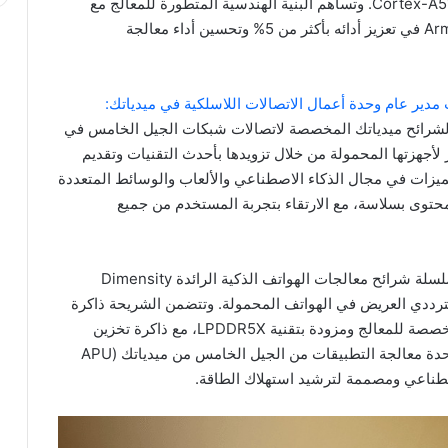
من فئة Cortex-A710 وأربعة عالية الكفاءة من فئة Cortex-A510. وتساهم البنية الهندسية المتطورة للمعالج مع
وحدة معالجة الرسوميات من نوع Arm Mali-G710 MC10 في تعزيز أدائه بأكثر من 5% وتحسين أداء معالجة
 مدير عام وحدة أعمال الاتصالات اللاسلكية في ميدياتك:
رة الناجحة لشرائح ميدياتك المخصصة لاتصالات شبكات الجيل الخامس في
 لأجهزتها المحمولة من خلال تزويدها بأحدث التقنيات وتقديم
ميزات في مجال الذكاء الاصطناعي والألعاب والوسائط المتعددة
لمحتوى بسلاسة، مع الارتقاء بتجربة المستخدم من جميع
وتعدّ شريحة Dimensity 9000+ أحدث إضافة ضمن سلسلة شرائح معالجات الهواتف الذكية الرائدة Dimensity
 الترددي العريض في الهواتف المحمولة. وتتضمن الشريحة ذاكرة
تخزين مؤقت من المستوى الثالث بسعة 8 ميجابايت مخصصة للمعالج ومزودة بتقنية LPDDR5X، مع ذاكرة تخزين
مؤقت مخصصة للنظام بسعة 6 ميجابايت، إلى جانب وحدة معالجة التطبيقات من الجيل الخامس من ميدياتك (APU