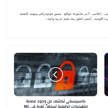
، إعلامي ، أدير مجموعة مواقع ، مصور فوتوغرافي ومهتم بالتقنية
ة اللوحية ، أسعى لخلق بيئة تقنية عربية واعية ..
كاسبرسكي
تكشف
عن
وجود
عصابة
للتهديدات
الرقمية
تستغلّ
ثغرة
كاسبرسكي تكشف عن وجود عصابة
في
للتهديدات الرقمية تستغلّ ثغرة في MS
MS