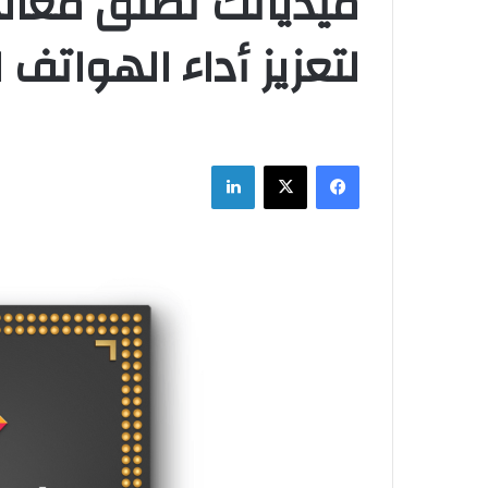
لتعزيز أداء الهواتف ا
فيسبوك
‫X
لينكدإن