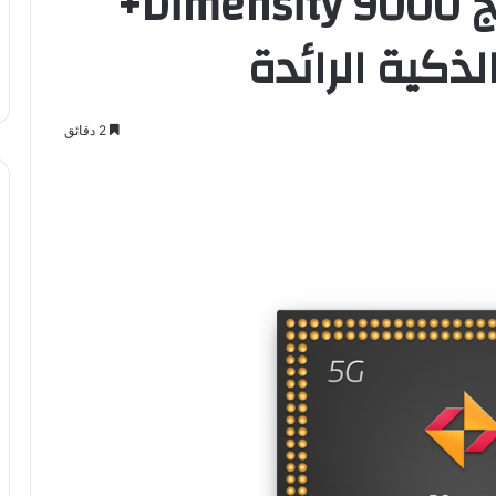
ميدياتك تطلق معالج Dimensity 9000+
لذكية الرائدة
2 دقائق