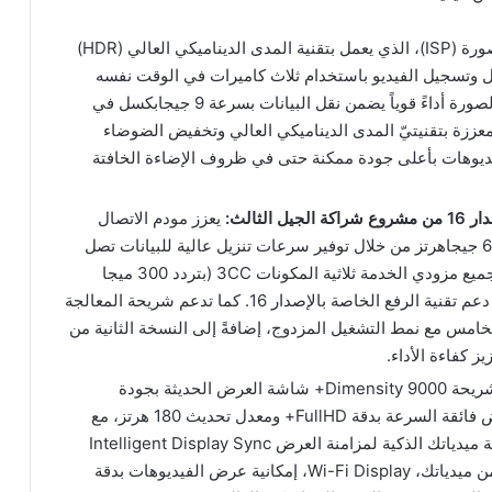
يدعم معالج إشارة الصورة (ISP)، الذي يعمل بتقنية المدى الديناميكي العالي (HDR)
لتقاط الصور بدقة 320 ميجابكسل وتسجيل الفيديو باستخدام ثلاث كاميرات في الوقت نفسه
بجودة HDR ومعدل 18 بت. ويقدم معالج إشارة الصورة أداءً قوياً يضمن نقل البيانات بسرعة 9 جيجابكسل في
ية، إلى جانب تسجيل الفيديوهات بدقة 4K المعززة بتقنيتيّ المدى الديناميكي العالي وتخفيض الضوضاء
يديوهات بأعلى جودة ممكنة حتى في ظروف الإضاءة الخافتة
ثالث:
يعزز مودم الاتصال
بشبكات الجيل الخامس أداء الموجات بتردد دون 6 جيجاهرتز من خلال توفير سرعات تنزيل عالية للبيانات تصل
إلى 7 جيجابايت في الثانية بالاعتماد على تقنية تجميع مزودي الخدمة ثلاثية المكونات 3CC (بتردد 300 ميجا
هرتز)، وتحسين عمليات تحميل البيانات من خلال دعم تقنية الرفع الخاصة بالإصدار 16. كما تدعم شريحة المعالجة
لين الرابع والخامس مع نمط التشغيل المزدوج، إضافةً إلى النسخة الثانية من
تدعم شريحة Dimensity 9000+ شاشة العرض الحديثة بجودة
WQHD+ ومعدل تحديث 144 هرتز وشاشة العرض فائقة السرعة بدقة FullHD+ ومعدل تحديث 180 هرتز، مع
تحسين كفاءة استهلاك الطاقة بالاعتماد على تقنية ميدياتك الذكية لمزامنة العرض Intelligent Display Sync
2.0. كما تتيح تقنية العرض باستخدام الواي فاي من ميدياتك، Wi-Fi Display، إمكانية عرض الفيديوهات بدقة