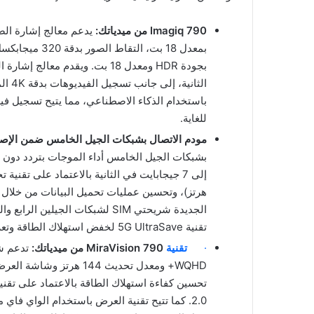
Imagiq 790
من ميدياتك:
بمعدل 18 بت، ا
الثان
باستخدام الذكاء الاصطناعي، مما يتيح تسجيل ف
للغاية.
مودم الاتصال بشبكات الجيل الخامس ضمن الإصدار 16 من مشروع شراكة الجيل ال
الجديدة شريحتي SIM لشبكات الجي
تقنية 5G UltraSave لخفض استهلاك الطاقة وتعزيز كفاءة الأداء.
·
تقنية
MiraVision 790
من ميدياتك: