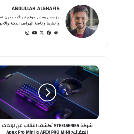
ABDULLAH ALGHAFIS
مؤسس ومدير موقع نيوتك ، مدون تقني 
وأخبارها وخاصة الهواتف الذكية والأجهز
موقع
‫X
فيسبوك
‫YouTube
انستقرام
الويب
شركة
STEELSERIES
تكشف
النقاب
عن
لوحات
المفاتيح
APEX
PRO
شركة STEELSERIES تكشف النقاب عن لوحات
MINI
المفاتيح APEX PRO MINI و Apex Pro Mini
و