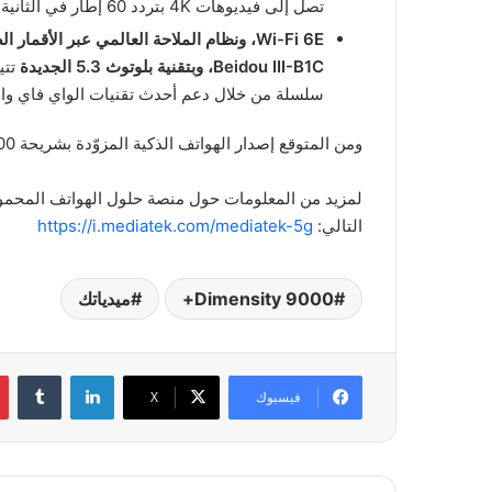
تصل إلى فيديوهات 4K بتردد 60 إطار في الثانية والمعززة بتقنية المدى الديناميكي العالي HDR10+.
Wi-Fi 6E
، ونظام الملاحة العالمي عبر الأقمار ال
Beidou III-B1C
، وبتقنية بلوتوث 5.3 الجديدة
تتي
سلسلة من خلال دعم أحدث تقنيات الواي فاي والبل
ومن المتوقع إصدار الهواتف الذكية المزوّدة بشريحة Dimensity 9000+ من ميدياتك خلال الربع الثالث من عام 2022.
لمزيد من المعلومات حول منصة حلول الهواتف المحمولة 
التالي:
https://i.mediatek.com/mediatek-5g
Dimensity 9000+
ميدياتك
لينكدإن
فيسبوك
‫X