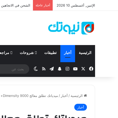
الإثنين, أغسطس 10 2026
أخبار عاجلة
نيسان تعلن نتائجها المالية للربع ال
الرئيسية
أخبار
تطبيقات
شروحات
مراجع
‫X
فيسبوك
‫YouTube
انستقرام
تيلقرام
سناب تشات
ملخص الموقع RSS
الوضع المظلم
الرئيسية
/
أخبار
/
ميدياتك تطلق معالج Dimensity 9000+ لتعزيز أداء الهواتف الذكية الرائدة
أخبار