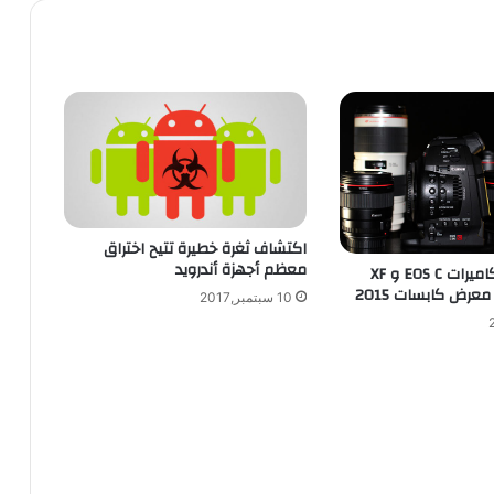
اكتشاف ثغرة خطيرة تتيح اختراق
معظم أجهزة أندرويد
كانون تعرض كاميرات EOS C و XF
10 سبتمبر,2017