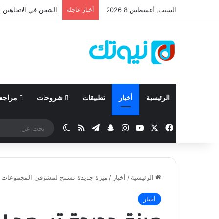
السبت, أغسطس 8 2026
أخبار عاجلة
نيسان تعلن نتائجها المالية للربع ال
الرئيسية
أخبار
تطبيقات
شروحات
مراجع
‫X
فيسبوك
‫YouTube
انستقرام
تيلقرام
سناب تشات
ملخص الموقع RSS
الوضع المظلم
الرئيسية
/
أخبار
/
ميزة جديدة تسمح لمشرفي المجموعات ف
أخبار