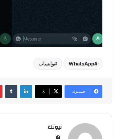
WhatsApp
واتساب
لينكدإن
فيسبوك
‫X
نيوتك
فيسبوك