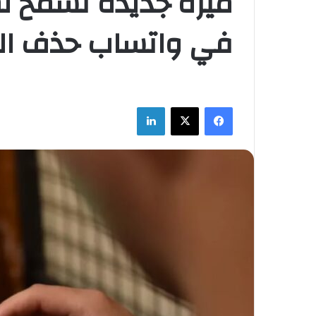
ميزة جديدة تسمح 
في واتساب حذف الر
فيسبوك
‫X
لينكدإن