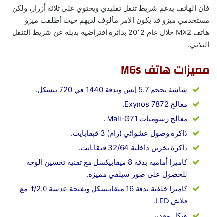
فإن الهاتف يدعم شريط تنقل تقليدي ويحتوي على ثلاثة أزرار، ولكن
مستخدمي ميزو قد يكون الأمر مألوف لديهم حيث أطلقت ميزو
هاتف MX2 خلال عام 2012 بدائرة افتراضية بديلة عن شريط التنقل
الثلاثي.
مميزات هاتف M6s
شاشة بحجم 5.7 إنش وبدقة 1440 في 720 بيسكل.
معالج Exynos 7872.
معالج رسوميات Mali-G71 .
ذاكرة وصول عشوائي (رام) 3 قيقابايت.
ذاكرة تخزين داخلية 32/64 قيقابايت.
كاميرا أمامية بدقة 8 ميقابيكسل مع تقنية تحسين الوجه
للحصول على صور سيلفي مميزة.
كاميرا خلفية بدقة 16 ميقابيسكل وبفتحة عدسة f/2.0 مع
فلاش LED.
هيكل معدني.