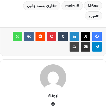
M6s
meizu
قارئ بصمة جانبي
ميزو
لينكدإن
‏Tumblr
بينتيريست
‏Reddit
‏VKontakte
واتساب
تيلقرام
مشاركة عبر البريد
طباعة
نيوتك
في