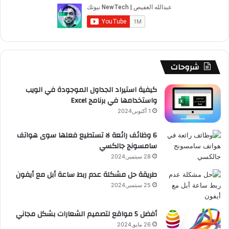
ب
u
ت
ب
ق
ص
و
T
ق
ت
ر
ا
ك
u
ر
ش
ا
ل
b
ا
ا
م
م
شروحات
e
م
ت
و
كيفية استيراد الجداول الموجودة في الويب
واستخدامها في برنامج Excel
ق
1 أكتوبر,2024
ع
6 وظائف رائعة لا تستطيع فعلها سوى هواتف
سامسونج جالكسي
R
28 سبتمبر,2024
S
طريقة حل مشكلة عدم ربط ساعة أبل مع أيفون
25 سبتمبر,2024
S
أفضل 5 مواقع لتصميم الشعارات بشكل مجاني
26 مايو,2024