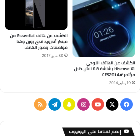
و
ع
ن
ف
ي
ا
ل
الكشف عن هاتف Essential من
ع
مبتكر أندرويد آندي روبن وهنا
ا
مواصفات وصور الهاتف
ل
30 مايو,2017
م
الكشف عن الهاتف اللوحي
ا
Hisense X1 بشاشة 6.8 انش خلال
ل
مؤتمر #CES2014
ع
10 يناير,2014
ر
ب
ي
ف
ا
س
ت
م
ي
X
Y
ن
ن
ي
ل
س
o
س
ا
ل
خ
إنضم لقناتنا على اليوتيوب