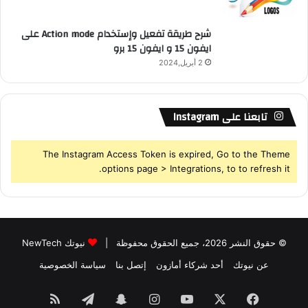
شرح طريقة تفعيل وإستخدام Action mode على
ايفون 15 و ايفون 15 برو
2 أبريل,2024
تابعنا على Instagram
The Instagram Access Token is expired, Go to the Theme
options page > Integrations, to to refresh it.
© حقوق النشر 2026، جميع الحقوق محفوظة |
نيوتك NewTech
عن نيوتك
أحد شركاء أمازون
إتصل بنا
سياسة الخصوصية
فيسبوك
‫X
‫YouTube
انستقرام
سناب
تيلقرام
ملخص