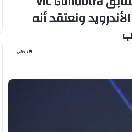
نائب رئيس قوقل السابق Vic Gundotra
لأندرويد ونعتقد أنه
ب
5 دقائق