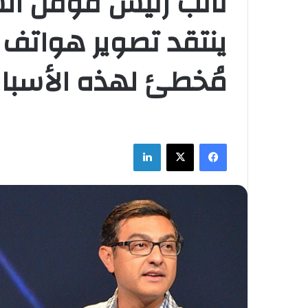
ينتقد تصوير هواتف ا
مُخطئ لهذه الأسبا
فيسبوك
‫X
لينكدإن