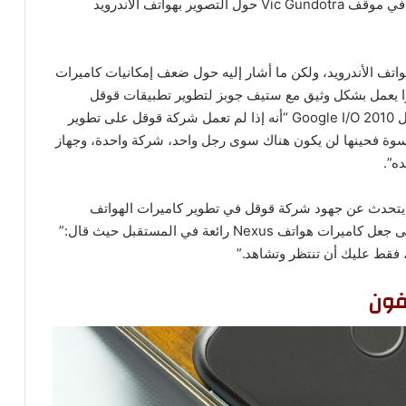
يُمكن أن تتغير بشكل أسرع، ومع ذلك فإن التغير الكبير في موقف Vic Gundotra حول التصوير بهواتف الأندرويد
 درجة حول إمكانيات هواتف الأندرويد، ولكن ما أشار إليه حول ضعف إمكانيات كاميرات
ترا يعمل بشكل وثيق مع ستيف جوبز لتطوير تطبيقات قوقل
لهواتف الأيفون، وصرح في عام 2010 خلال مؤتمر قوقل Google I/O 2010 “أنه إذا لم تعمل شركة قوقل على تطوير
القسوة فحينها لن يكون هناك سوى رجل واحد، شركة واحدة، وجهاز
ه”.
كان غوندوترا دائماً ما يتحدث عن جهود شركة قوقل في تطوير كاميرات الهواتف
الذكية، وخلال عام 2013 أكد على أن الشركة عازمة على جعل كاميرات هواتف Nexus رائعة في المستقبل حيث قال:”
فقط عليك أن تنتظر وتشاهد.”
فون