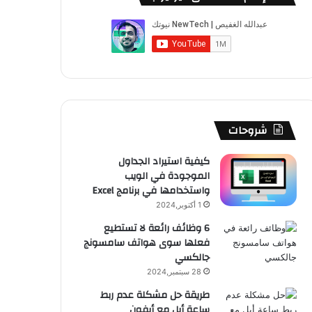
ب
u
ت
ب
ق
ص
و
T
ق
ت
ر
ا
ك
u
ر
ش
ا
ل
b
ا
ا
م
م
e
م
ت
و
شروحات
ق
كيفية استيراد الجداول
الموجودة في الويب
ع
واستخدامها في برنامج Excel
R
1 أكتوبر,2024
6 وظائف رائعة لا تستطيع
S
فعلها سوى هواتف سامسونج
جالكسي
S
28 سبتمبر,2024
طريقة حل مشكلة عدم ربط
ساعة أبل مع أيفون