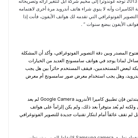
الحياة دائما تسير بوتيرة سريعة على ما يبدو، فبعد عام 2013 توجه غوندوترا إلى مخيم شركة أبل لتتغير آرائه وتصريحاته
لكاميرات وأنه لا ينوي شراء هاتف أندرويد مرة أخرى لاهتمامه
ة التصوير الفوتوغرافي التي تقدمه لك هواتف الأيفون، فأنت إذا
هواتف الأيفون ببضع سنوات ” .
فتوح المصدر وبين دقة التصوير الفوتوغرافي، وأكد أن المشكلة
ساءل لماذا يوجد في هواتف سامسونج العديد من الخيارات
ُربكة لبعض المستخدمين، فيقف المستخدم حائراً بين هل يجب
لأندرويد، وهل يجب استخدام معرض صور سامسونج أم معرض
ويمكن الرد على ذلك بأنه فيما يتعلق بالمستخدمين المبتدئين فإن تطبيق كاميرا الأندرويد Google Camera لم يعد
لكنه لم يُعد متوفراً بعد ذلك، ولم يكن إلزاماً على هواتف
شكل مسبق، كما أن APIs الخاص بقوقل لم تقف عائقاً أمام ابتكار تقنيات جديدة للتصوير الفوتوغرافي
فعند استخدامك لهاتف سامسونج سيتم على الفور استخدام تطبيق Samsung camera لالتقاط الصور ويتم تطوير