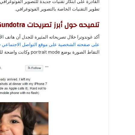
القادرة على ابتكار تقنيات جديدة للتصوير الفوتوغرافي،
تطوير التقنيات الخاصة بالتصوير الفوتوغرافي.
تلميحه حول أبرز تصريحات Vic Gundotra
أكد غوندوترا خلال تصريحاته المثيرة للجدل أن هاتف الأيفون 7 بلس يلتقط صور رائعة للغ
على صفحته الشخصية على موقع التواصل الاجتماعي 
التقاط الصورة بوضع portrait mode وكانت واضحة للغاية ومثيرة للإعجاب.