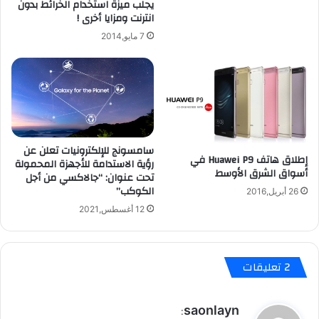
يجلب ميزة استخدام الخرائط بدون
ي
انترنت ومزايا أخرى !
و
ن
7 مايو,2014
ه
ا
ت
ف
ذ
ك
ي
سامسونج للإلكترونيات تعلن عن
ف
إطلاق هاتف Huawei P9 في
رؤية الاستدامة للأجهزة المحمولة
ي
أسواق الشرق الأوسط
تحت عنوان: “جالاكسي من أجل
ا
الكوكب”
26 أبريل,2016
ل
12 أغسطس,2021
ر
ب
ع
ا
‫2 تعليقات
ل
ر
ا
ي
saonlayn
:
ب