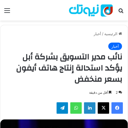
بحث عن
الق
الرئيسية
/
أخبار
أخبار
نائب مدير التسويق بشركة أبل
يؤكد استحالة إنتاج هاتف أيفون
بسعر منخفض
2
أقل من دقيقة
فيسبوك
‫X
لينكدإن
واتساب
تيلقرام