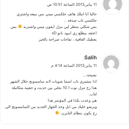
ق
11 يناير,2013 الساعة 10:51 ص
ع
و
م
حاليا انا املك هاتف جلكسي ميني بس ببيعه واشتري
ل
ن
جلكسي تاب صدفه ..
2
بس شكلي بنتظر لين ينزل ايفون ميني واشتريه
بس
0
اعتقد بيطلع زي ايبود نانو xD
1
يعطيك العافية ، تفاجات صراحة بالخبر
2
ي
Salih
:
ق
11 يناير,2013 الساعة 4:14 م
و
نصيحة….
ل
اذا بتشتري تاب استنا شويات لانه سامسونج خلال الشهر
هذا رح تنزل نوت 10.1 بجلي بين حديث و حقيبة متكاملة
لتاب.
هي وعدت بكذا في المؤتمر هذا
وبرضو خليك من ابل وخذ الجهاز الجديد من السامسونج الي
رح يكون بنظام التايزن.