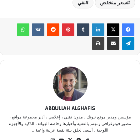
سعر منخقض
نفي
لينكدإن
‏Tumblr
بينتيريست
‏Reddit
‏VKontakte
واتساب
تيلقرام
مشاركة عبر البريد
طباعة
ABDULLAH ALGHAFIS
مؤسس ومدير موقع نيوتك ، مدون تقني ، إعلامي ، أدير مجموعة مواقع ،
مصور فوتوغرافي ومهتم بالتقنية وأخبارها وخاصة الهواتف الذكية والأجهزة
اللوحية ، أسعى لخلق بيئة تقنية عربية واعية ..