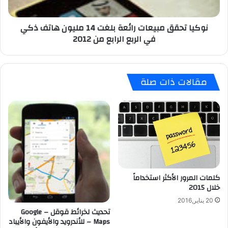
ق
ق
نوكيا تحقق مبيعات رائعة بلغت 14 مليون هاتف ذكي
م
في الربع الرابع من 2012
ب
ي
ع
ا
مقالات ذات صلة
ت
ر
ا
ئ
ع
ة
ب
ل
غ
كلمات المرور الأكثر استخداماً
ت
خلال 2015
1
4
20 يناير,2016
م
تحديث لخرائط قوقل – Google
ل
Maps – للأندرويد والأيفون والأيباد