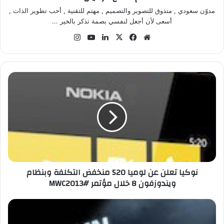
مدوّن سعودي , متذوق للتصوير والتصميم , مهتم للتقنية , أحب تطوير الذات ,
أسعى لأن أجعل لنفسي بصمة تذكر بالخير ...
موق
في
‫X
لينك
‫Yo
انس
ع
سب
دإن
uT
تقر
الوي
وك
ub
ام
ب
e
ن
و
ك
ي
ا
ت
ع
ل
ن
نوكيا تعلن عن لوميا 520 منخفض التكلفة وبنظام
ع
ويندوزفون 8 خلال مؤتمر #MWC2013
ن
ل
و
ر
م
س
ي