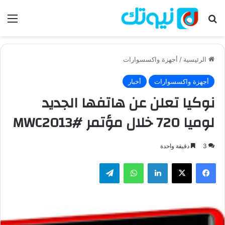
بحث عن
الق
الرئيسية
/
أجهزة واكسسوارات
أجهزة واكسسوارات
أخبار
نوكيا تعلن عن هاتفها الجديد
لوميا 720 خلال مؤتمر #MWC2013
3
دقيقة واحدة
فيسبوك
‫X
لينكدإن
واتساب
تيلقرام