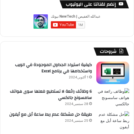
م
س
o
س
ا
ل
خ
إنضم لقناتنا على اليوتيوب
ا
ر
ب
u
ت
ب
ق
ص
س
و
T
ق
ت
ر
ا
ك
u
ر
ش
ا
ل
b
ا
ا
م
م
شروحات
e
م
ت
و
كيفية استيراد الجداول الموجودة في الويب
واستخدامها في برنامج Excel
ق
1 أكتوبر,2024
ع
6 وظائف رائعة لا تستطيع فعلها سوى هواتف
سامسونج جالكسي
R
28 سبتمبر,2024
S
طريقة حل مشكلة عدم ربط ساعة أبل مع أيفون
25 سبتمبر,2024
S