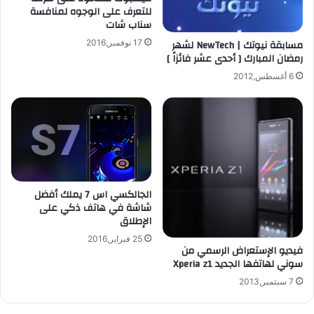
للتعرف على الوجوه لمنافسة
م
ف
سناب شات
و
ع
ي
ن
مسابقة نيوتك | NewTech لشهر
17 نوفمبر,2016
ن
ا
رمضان المبارك [ أحدى عشر فائزاً ]
د
ل
6 أغسطس,2012
و
ج
ز
ا
ف
ل
و
ك
ن
س
8
ي
خ
ا
ل
س
الجالكسي اس 7 يملك أفضل
ا
4
شاشة في هاتف ذكي على
ل
و
الإطلاق
م
ت
25 فبراير,2016
ؤ
ر
فيديو الإستعراض الرسمي من
ت
سوني لهاتفها الجديد Xperia z1
س
م
ل
7 سبتمبر,2013
ر
ا
#
ل