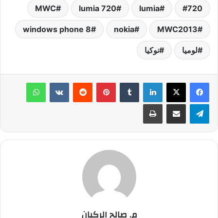
MWC
lumia 720
lumia
720
windows phone 8
nokia
MWC2013
لوميا
نوكيا
لينكدإن
‏Tumblr
بينتيريست
‏Reddit
‏VKontakte
واتساب
تيلقرام
مشاركة عبر البريد
طباعة
م. صالح الركيان