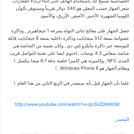
الحساسية تسمح لك باستخدام الهاتف حتى أثناء ارتداء القفازات.
سعر الجهاز حسب المعلن هو 340 دولار تقريباً وسيتوفر بألوان
اللوميا الشهيرة: الأحمر، الأصفر، الأزرق، والأسود.
حصل الجهاز على معالج ثنائي النواة بسرعة 1 جيجاهيرتز , وذاكرة
عشوائية بسعة 512 ميجابايت وذاكرة داخلية بسعة 8 جيجابايت قابلة
للتوسعة عبر ذاكرة مايكرو إس دي , وكان نصيبه من الشاشة هي
شاشة بمقاس 4.3 بوصات , احتوى ايضا على تقنية التواصل قريب
المدى NFC , وكاميرته هي كاميرا خلفية بدقة 6.7 ميجا بيكسل .!
ونظام الجهاز هو Windows Phone 8 ..!
علما بأن الجهاز قيل بأنه سيصدر في الربع الثاني من هذا العام .!
http://www.youtube.com/watch?v=qU3kZQt4KOM
المصدر