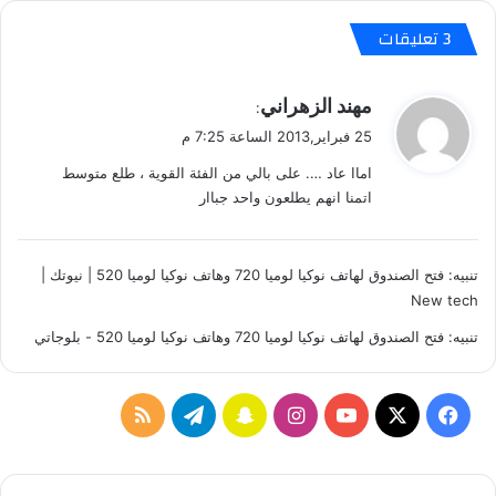
M
د
W
ع
‫3 تعليقات
C
و
2
ا
0
ي
ت
مهند الزهراني
:
1
ل
ق
25 فبراير,2013 الساعة 7:25 م
3
ح
و
ض
اماا عاد …. على بالي من الفئة القوية ، طلع متوسط
ل
و
اتمنا انهم يطلعون واحد جباار
ر
ا
ل
تنبيه:
فتح الصندوق لهاتف نوكيا لوميا 720 وهاتف نوكيا لوميا 520 | نيوتك |
م
New tech
ؤ
ت
تنبيه:
فتح الصندوق لهاتف نوكيا لوميا 720 وهاتف نوكيا لوميا 520 - بلوجاتي
م
ر
ف
ف
ا
س
ت
م
ي
1
ي
X
Y
ن
ن
ي
ل
4