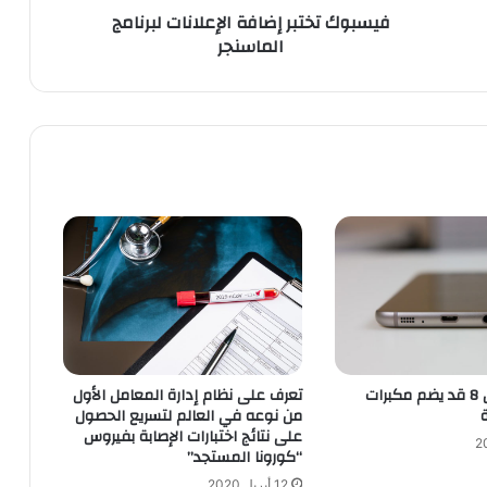
فيسبوك تختبر إضافة الإعلانات لبرنامج
ب
الماسنجر
ر
إ
ض
ا
ف
ة
ا
ل
إ
ع
ل
ا
ن
ا
ت
ل
الجالكسي اس 8 قد يضم مكبرات
تعرف على نظام إدارة المعامل الأول
ب
من نوعه في العالم لتسريع الحصول
ر
على نتائج اختبارات الإصابة بفيروس
“كورونا المستجد”
ن
ا
12 أبريل,2020