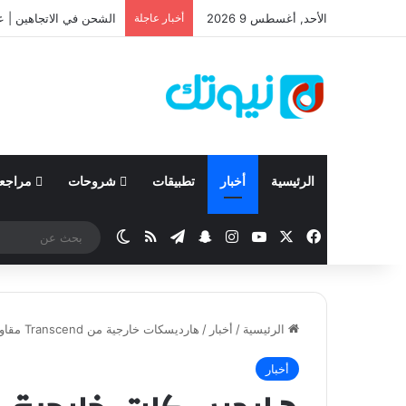
الأحد, أغسطس 9 2026
أخبار عاجلة
نيسان تعلن نتائجها المالية للربع الأول 
الرئيسية
أخبار
تطبيقات
شروحات
مراجع
‫X
فيسبوك
‫YouTube
انستقرام
تيلقرام
سناب تشات
ملخص الموقع RSS
الوضع المظلم
الرئيسية
/
أخبار
/
هارديسكات خارجية من Transcend مقاومة للصدمات لتوفير أعلى درجات الحماية للبيانات
أخبار