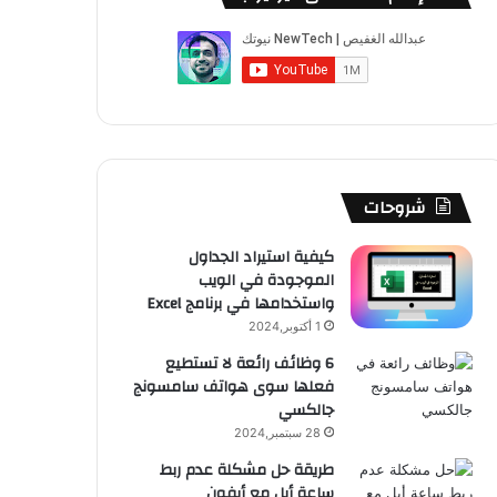
ب
u
ت
ب
ق
ص
و
T
ق
ت
ر
ا
ك
u
ر
ش
ا
ل
b
ا
ا
م
م
e
م
ت
و
شروحات
ق
كيفية استيراد الجداول
الموجودة في الويب
ع
واستخدامها في برنامج Excel
R
1 أكتوبر,2024
6 وظائف رائعة لا تستطيع
S
فعلها سوى هواتف سامسونج
جالكسي
S
28 سبتمبر,2024
طريقة حل مشكلة عدم ربط
ساعة أبل مع أيفون