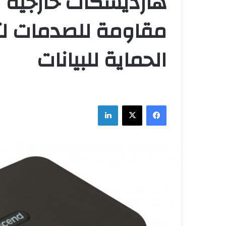
مقاومة للصدمات لت
الحماية للبيانات
فيسبوك
‫X
لينكدإن