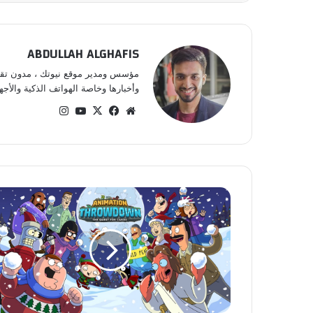
ABDULLAH ALGHAFIS
مؤسس ومدير موقع نيوتك ، مدون تقني 
وأخبارها وخاصة الهواتف الذكية والأجهز
موق
في
‫X
‫Yo
انس
ع
سب
uT
تقر
الوي
وك
ub
ام
ب
e
ا
س
ت
م
ت
ع
ب
أ
ف