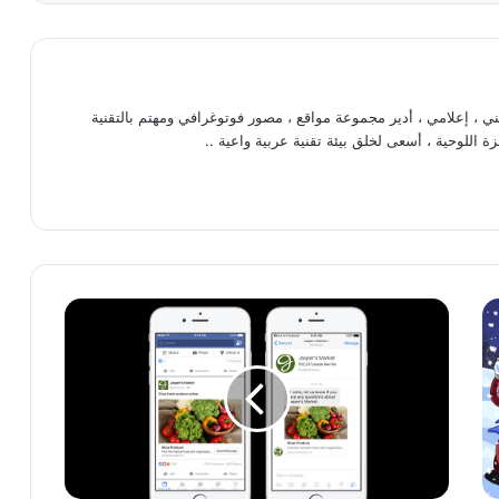
، إعلامي ، أدير مجموعة مواقع ، مصور فوتوغرافي ومهتم بالتقنية
ة اللوحية ، أسعى لخلق بيئة تقنية عربية واعية ..
ف
ي
س
ب
و
ك
ت
خ
ت