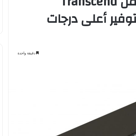
هارديسكات خارجية من Transcend
وفير أعلى درجات
دقيقة واحدة