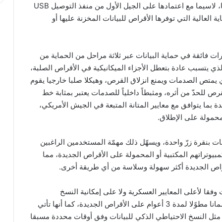
عدة. وتعتبر الأقراص الجديدة الأفضل مبيعا بين نظيراتها، لاسيما مع اعتمادها على الجيل الأول من منفذ التوصيل USB
ية العالية التي توفرها الأقراص للبيانات المخزنة عليها أو
لسلة الأقراص الجديدة StoreJet 25M&H بقدرات فائقة في حماية البيانات عبر ثلاثة مراحل من الحماية من
ذي يتسبب عادة بتعطل الأجزاء الميكانيكية في الأقراص الصلبة،
يمتص الصدمات ويمنع انزلاق القرص، وهيكلا صلبا خارجيا يقوم
 للحدّ من أثره، ومثبطاً داخلياً للصدمات يعتبر بمثابة خط
ة بما يتوافق مع معايير المتانة المتبعة في الجيش الأمريكي،
محمولة على الإطلاق.
نات بنقرة زرّ واحدة، ويسهّل ذلك مهمّة المستخدمين الراغبين
يوتراتهم المكتبية أو المحمولة على الأقراص الجديدة، مما
قراص الجديدة أكثر سهولة وسلاسة من أي طريقة أخرى.
وفقا لأعلى المعايير العسكرية ولا على إمكانية النسخ
الاحتياطي للبيانات بسهولة وكفاءة، إذ توفر ترانسيند ضمانا مطوًلا لمدة 3 أعوام على الأقراص الجديدة، كما أنها تأتي
العديد من المزايا مثل النسخ الاحتياطي الذكي للبيانات وفق أوقات محددة مسبقا