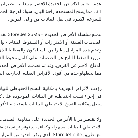
3.1، مما يمنح المستخدم راحة البال، سواء لدرجة الحما
للسرعة الكبيرة في نقل البيانات من وإلى القرص.
تتمتع س
الصدمات العنيفة أو الاهتزازات أو السقوط المفاجئ وال
وتضم هذه المراحل إطارا من السيليكون والمطاط الذي 
بتوزيع الضغط الناتج عن الصدمات على كامل محيط القرص
الدفاع الأخير عن القرص. وقد تم تصميم الأقراص الجديد
مما يجعلهاواحدة من أقوى الأقراص الصلبة الخارجية ال
زوّدت الأقراص الجديدة بإمكانية النسخ الاحتياطي للبيا
في إجراء نسخة احتياطية عن البيانات الموجودة على كمب
يجعل إمكانية النسخ الاحتياطي للبيانات باستخدام الأ
ولا تقتصر مزايا الأقراص الجديدة على مقاومة الصدمات 
مع تطبيق StoreJet elite الذي يوفر 