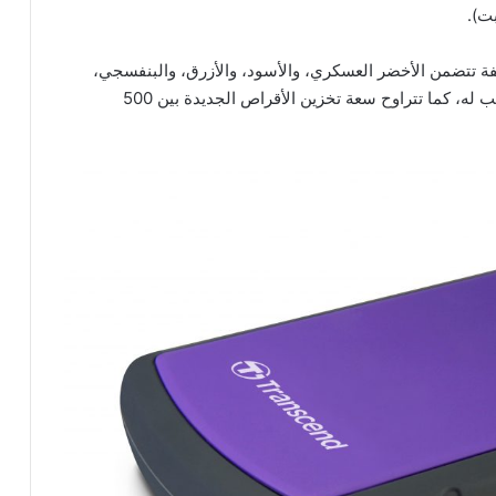
اص StoreJet 25M&H بألوان مختلفة تتضمن الأخضر العسكري، والأسود، والأزرق، والبنفسجي،
والأزرق الفاتح، بما يتيح للمستخدم اختيار اللون المناسب له، كما تتراوح سعة تخزين الأقراص الجديدة بين 500