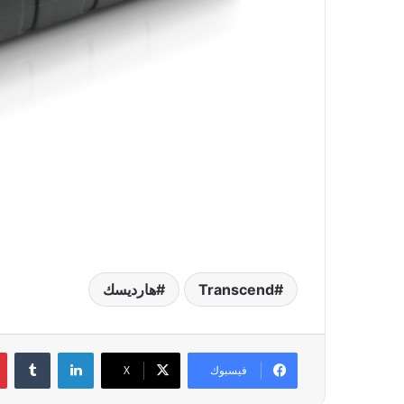
Transcend
هارديسك
لينكدإن
‏Tumblr
فيسبوك
‫X