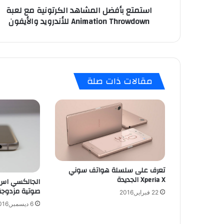
استمتع بأفضل المشاهد الكرتونية مع لعبة
ض
Animation Throwdown للأندرويد والأيفون
ل
ا
ل
م
ش
ا
مقالات ذات صلة
ه
د
ا
ل
ك
ر
ت
و
ن
تعرف على سلسلة هواتف سوني
ي
Xperia X الجديدة
ة
صوتية مزدوجة
22 فبراير,2016
م
6 ديسمبر,2016
ع
ل