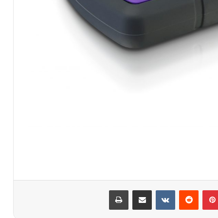
بينتيريست
‏Reddit
‏VKontakte
مشاركة عبر البريد
طباعة