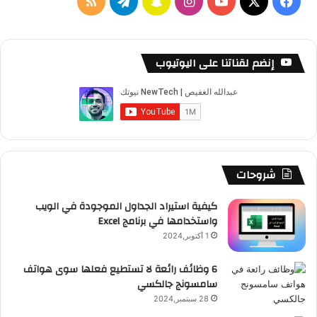
‫X
فيسبوك
‫YouTube
انستقرام
سناب
تيلقرام
ملخص
تشات
الموقع
RSS
إنضم لقناتنا على اليوتيوب
شروحات
كيفية استيراد الجداول الموجودة في الويب
واستخدامها في برنامج Excel
1 أكتوبر,2024
6 وظائف رائعة لا تستطيع فعلها سوى هواتف
سامسونج جالكسي
28 سبتمبر,2024