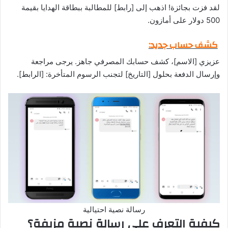
لقد فزت بجائزة! اذهب إلى [رابط] للمطالبة ببطاقة الهدايا بقيمة
500 دولار على أمازون.
كشف حساب جديد:
عزيزي [الاسم]، كشف حسابك المصرفي جاهز. يرجى مراجعة
وإرسال الدفعة بحلول [التاريخ] لتجنب الرسوم المتأخرة: [الرابط].
رسالة نصية احتيالية
كيفية التعرف على رسالة نصية مزيفة؟