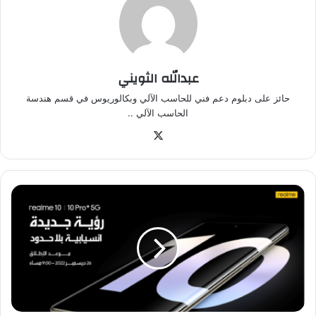
عبدالله الثويني
حائز على دبلوم دعم فني للحاسب الآلي وبكالوريوس في قسم هندسة
الحاسب الآلي ..
‫X
ريلمي
تعزز
حضورها
في
السعودية
بإطلاق
سلسلة
ريلمي
10