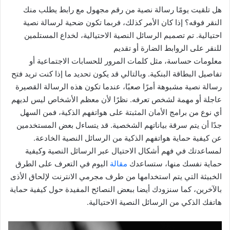
هل تلقيت يومًا رسالة نصية من رقم مجهول مع رابط يطلب منك
النقر فوقه؟ إذا كان الأمر كذلك، فربما تكون ضحية لرسالة نصية
احتيالية. تم تصميم الرسائل النصية الاحتيالية، لخداع المستلمين
للنقر على الروابط الضارة أو تقديم
معلومات حساسة، مثل كلمات المرور للحسابات الاجتماعية أو
تفاصيل البطاقة البنكية. وبالتالي قد يكون تحديد ما إذا كنت تريد فتح
رسالة نصية مشبوهة أمرًا صعبًا، عندما تكون هذه الرسالة القصيرة
عاجلة أو مهمة لشخص تعرفه. نظرًا لأن معظم الأشخاص ليس لديهم
أي نوع من برامج الأمان المثبتة على هواتفهم الذكية، فمن السهل
جدًا أن يتم سرقة بياناتهم الشخصية. قد يتساءل بعض المستخدمين
عن كيفية حماية هواتفهم الذكية من الرسائل النصية الخادعة.
لمساعدتك في فهم أشكال الاحتيال عبر الرسائل النصية وكيفية
حماية نفسك منها، ستساعدك
مقالة
اليوم في التعرف على الطرق
الخبيثة التي يتم استخدامها من طرف مجرمي الانترنت لإلحاق الأذى
بالآخرين، كما سنزودك أيضا ببعض النصائح المفيدة حول كيفية حماية
هاتفك الذكي من الرسائل النصية الاحتيالية.