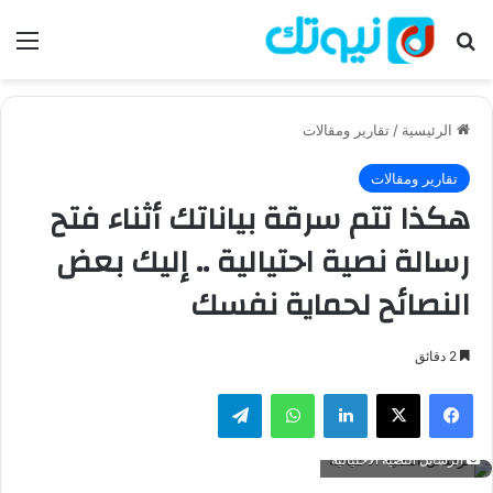
بحث عن
الق
الرئيسية
/
تقارير ومقالات
تقارير ومقالات
هكذا تتم سرقة بياناتك أثناء فتح
رسالة نصية احتيالية .. إليك بعض
النصائح لحماية نفسك
2 دقائق
فيسبوك
‫X
لينكدإن
واتساب
تيلقرام
الرسائل النصية الاحتيالية