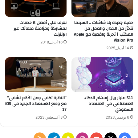
تعرف على أفضل 6 خدمات
حقبة جديدة بلا شاشات .. السينما
لمشاركة ومزامنة ملفاتك عبر
تتحرّر من الجدار، والعمل من
الإنترنت
المكتب | تجربة واقعية مع Apple
Vision Pro
16 أبريل,2018
14 أبريل,2025
511 مليار ريال إسهام الذكاء
“النظرة تكفي ومن الآلام تشفي”
الاصطناعي في الاقتصاد
مع وضع الاستعداد الجديد في iOS
السعودي
17
6 نوفمبر,2023
8 أغسطس,2023