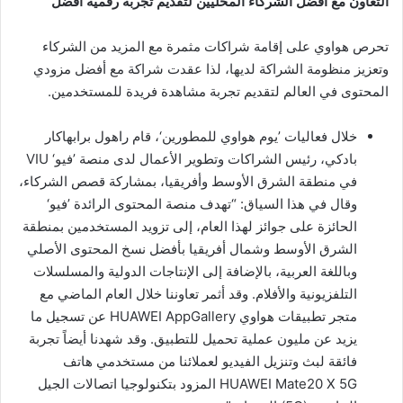
التعاون مع أفضل الشركاء المحليين لتقديم تجربة رقمية أفضل
تحرص هواوي على إقامة شراكات مثمرة مع المزيد من الشركاء
وتعزيز منظومة الشراكة لديها، لذا عقدت شراكة مع أفضل مزودي
المحتوى في العالم لتقديم تجربة مشاهدة فريدة للمستخدمين.
خلال فعاليات ’يوم هواوي للمطورين‘، قام راهول برابهاكار
بادكي، رئيس الشراكات وتطوير الأعمال لدى منصة ’فيو‘ VIU
في منطقة الشرق الأوسط وأفريقيا، بمشاركة قصص الشركاء،
وقال في هذا السياق: “تهدف منصة المحتوى الرائدة ’فيو‘
الحائزة على جوائز لهذا العام، إلى تزويد المستخدمين بمنطقة
الشرق الأوسط وشمال أفريقيا بأفضل نسخ المحتوى الأصلي
وباللغة العربية، بالإضافة إلى الإنتاجات الدولية والمسلسلات
التلفزيونية والأفلام. وقد أثمر تعاوننا خلال العام الماضي مع
متجر تطبيقات هواوي HUAWEI AppGallery عن تسجيل ما
يزيد عن مليون عملية تحميل للتطبيق. وقد شهدنا أيضاً تجربة
فائقة لبث وتنزيل الفيديو لعملائنا من مستخدمي هاتف
HUAWEI Mate20 X 5G المزود بتكنولوجيا اتصالات الجيل