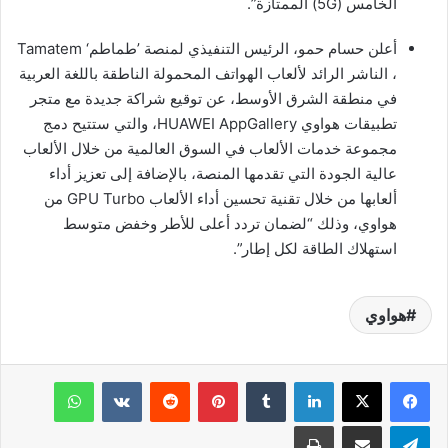
الخامس (5G) الممتازة”.
أعلن حسام حمو، الرئيس التنفيذي لمنصة ’طماطم‘ Tamatem
، الناشر الرائد لألعاب الهواتف المحمولة الناطقة باللغة العربية
في منطقة الشرق الأوسط، عن توقيع شراكة جديدة مع متجر
تطبيقات هواوي HUAWEI AppGallery، والتي ستتيح دمج
مجموعة خدمات الألعاب في السوق العالمية من خلال الألعاب
عالية الجودة التي تقدمها المنصة، بالإضافة إلى تعزيز أداء
ألعابها من خلال تقنية تحسين أداء الألعاب GPU Turbo من
هواوي، وذلك “لضمان تردد أعلى للأطر وخفض متوسط
استهلاك الطاقة لكل إطار”.
هواوي
لينكدإن
بينتيريست
واتساب
تيلقرام
مشاركة عبر البريد
طباعة