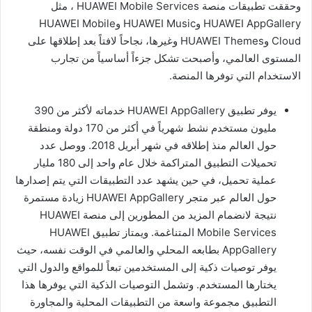
وحققت تطبيقات منصة HUAWEI Mobile Services ، مثل
HUAWEI AppGallery وHUAWEI Music وHUAWEI Mobile
Cloud وHUAWEI Themes وغيرها، نجاحاً لافتاً بعد إطلاقها على
المستوى العالمي، وأصبحت تشكل جزءاً أساسياً من تجارب
الاستخدام التي توفرها المنصة.
يوفر تطبيق HUAWEI AppGallery خدماته لأكثر من 390
مليون مستخدم نشط شهرياً في أكثر من 170 دولة ومنطقة
حول العالم منذ إطلاقه في شهر أبريل 2018. ووصل عدد
تحميلات التطبيق المتراكمة خلال عام واحد إلى 180 مليار
عملية تحميل، في حين يشهد عدد التطبيقات التي يتم إصدارها
حول العالم عبر متجر HUAWEI AppGallery زيادة مستمرة
نتيجة لانضمام المزيد من المطورين إلى منصة HUAWEI
Mobile Services المتناغمة. ويمتاز تطبيق HUAWEI
AppGallery بطابعه المحلي والعالمي في الوقت نفسه، حيث
يوفر توصيات ذكية إلى المستخدمين تبعاً للمواقع والدول التي
يختارها المستخدم. وتشمل التوصيات الذكية التي يوفرها هذا
التطبيق مجموعة واسعة من التطبيقات المحلية والمجاورة