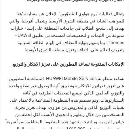
وتخلل فعاليات ’يوم هواوي للمُطوّرين‘ الإعلان عن مسابقة ’هلا‘
للمواهب الشابة في منطقة الشرق الأوسط وشمال أفريقيا، والتي
تهدف إلى تشجع الطلاب في جامعات المنطقة على إنشاء خيارات
متنوعة من الثيمات والتخصيصات لمستخدمي تطبيق HUAWEI
Themes، بما يسهم بنهاية المطاف في إلهام الطاقة الشبابية
وتعريف العالم على الثقافة وفنون منطقة الشرق الأوسط.
الإمكانات المفتوحة تساعد المطورين على تعزيز الابتكار والتوزيع.
تساعد منظومة HUAWEI Mobile Services المتناغمة المطورين
على تعزيز قدراتهم الابتكارية وتطبيق آلية الوصول عبر نقطةٍ واحدة
والتوزيع العالمي الذكي لجميع المحطات الطرفية في كافة
السيناريوهات. وتم تصميم هذه المنظومة المتناغمة بالاعتماد على
تقنيات التوزيع الذكي والمدروس من هواوي، بهدف تعزيز تجربة
المستخدمين من خلال ربطهم بالمحتوى الأنسب لكل لحظة من
حياتهم اليومية. وبالنتيجة، تشهد هذه المنظومة المتناغمة نمواً سريعاً
مع تسجيل ما يزيد عن 1,010,000 حساب للمطورين حول العالم