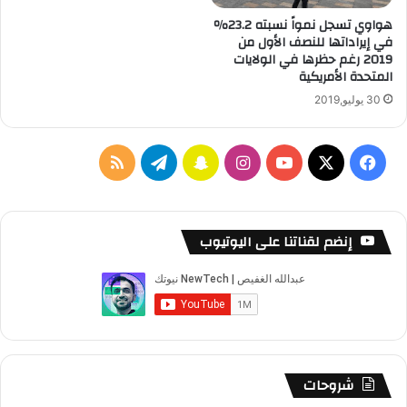
هواوي تسجل نمواً نسبته 23.2٪
في إيراداتها للنصف الأول من
2019 رغم حظرها في الولايات
المتحدة الأمريكية
30 يوليو,2019
‫X
فيسبوك
‫YouTube
انستقرام
سناب
تيلقرام
ملخص
تشات
الموقع
RSS
إنضم لقناتنا على اليوتيوب
شروحات