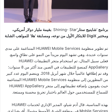
برنامج ’شاينيج ستار‘
Shining- Star
بقيمة مليار دولار أمريكي،
ومختبر
DigiX
للابتكار الأول من نوعه، ومسابقة ’هلا‘ للمواهب الشابة
تم تطوير منظومة HUAWEI Mobile Services المتناغمة على مدى
سنوات عديدة، وهي تشهد اليوم مزيداً من النمو على نطاقٍ واسع.
فعلى سبيل المثال، تم استخدام متجر التطبيقات HUAWEI
AppGallery كمنصةٍ للتطبيقات في الصين منذ أكثر من 8 سنوات؛
وقد تم إطلاقها عالمياً خلال شهر أبريل 2018. وينضم اليوم عدد كبير
من المطورين إلى منظومة HUAWEI Mobile Services المتناغمة
حيث يقومون بإضافة تطبيقاتهم إلى متجر HUAWEI AppGallery
للسماح للمستخدمين حول العالم باختبار تجربةٍ محسنة وممتعة.
بهذه المناسبة، قال آدم شياو، المدير الإداري لخدمات HUAWEI
Mobile Services في منطقة الشرق الأوسط وشمال أفريقيا لدى