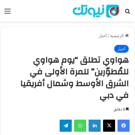
بحث عن
الق
الرئيسية
/
أخبار
أخبار
هواوي تطلق “يوم هواوي
للمُطوّرين” للمرة الأولى في
الشرق الأوسط وشمال أفريقيا
في دبي
6 دقائق
فيسبوك
‫X
لينكدإن
واتساب
تيلقرام