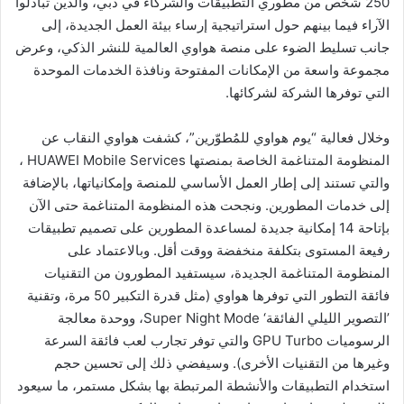
250 شخص من مطوري التطبيقات والشركاء في دبي، والذين تبادلوا
الآراء فيما بينهم حول استراتيجية إرساء بيئة العمل الجديدة، إلى
جانب تسليط الضوء على منصة هواوي العالمية للنشر الذكي، وعرض
مجموعة واسعة من الإمكانات المفتوحة ونافذة الخدمات الموحدة
التي توفرها الشركة لشركائها.
وخلال فعالية “يوم هواوي للمُطوّرين”، كشفت هواوي النقاب عن
المنظومة المتناغمة الخاصة بمنصتها HUAWEI Mobile Services ،
والتي تستند إلى إطار العمل الأساسي للمنصة وإمكانياتها، بالإضافة
إلى خدمات المطورين. ونجحت هذه المنظومة المتناغمة حتى الآن
بإتاحة 14 إمكانية جديدة لمساعدة المطورين على تصميم تطبيقات
رفيعة المستوى بتكلفة منخفضة ووقت أقل. وبالاعتماد على
المنظومة المتناغمة الجديدة، سيستفيد المطورون من التقنيات
فائقة التطور التي توفرها هواوي (مثل قدرة التكبير 50 مرة، وتقنية
’التصوير الليلي الفائقة‘ Super Night Mode، ووحدة معالجة
الرسوميات GPU Turbo والتي توفر تجارب لعب فائقة السرعة
وغيرها من التقنيات الأخرى). وسيفضي ذلك إلى تحسين حجم
استخدام التطبيقات والأنشطة المرتبطة بها بشكل مستمر، ما سيعود