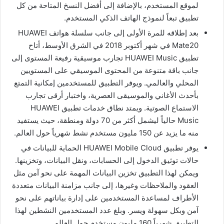
لموقع المستخدم، بالإضافة إلى أفضل النسخ المتاحة من كل
تطبيق تبعاً لنموذج الهاتف الذكي المستخدم.
بعد إطلاقه للمرة الأولى إلى جانب سلسلة هواتف HUAWEI
Mate20 في شهر أكتوبر 2018 في الشرق الأوسط، أتاح
تطبيق HUAWEI Music تجارب موسيقية رفيعة المستوى إلى
جانب باقة متنوعة من المحتوى الموسيقي على المستويين
المحلي والعالمي. ويوفر التطبيق للمستخدمين إمكانية التمتع
بأحدث الأغاني والموسيقى العصرية، واختبار أرقى تجارب
الاستماع الصوتية. ويمتد نطاق خدمات تطبيق HUAWEI
Music حالياً ليشمل أكثر من 70 دولة ومنطقة، حيث يستفيد
منه ما يزيد عن 150 مليون مستخدم نشط شهرياً حول العالم.
يوفر تطبيق HUAWEI Mobile Cloud الحماية للبيانات في
حالات توثيق الدخول إلى الحسابات، ونقل البيانات، وتخزينها.
ويمكن لهذا التطبيق تخزين البيانات المهمة على نحو آمن مثل
العقود والملاحظات وغيرها، إلى جانب مزامنة البيانات متعددة
الأطراف لمساعدة المستخدمين على إدارة بياناتهم على نحو
آمن وبكل سهولة ويسر. وبلغ عدد المستخدمين النشطين لهذا
التطبيق شهرياً 160 مليون مستخدم حول العالم.