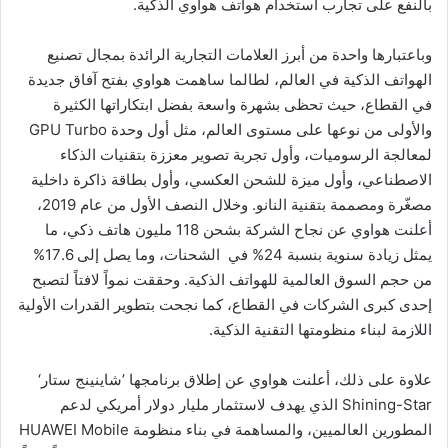
بالنفع على تجارب استخدام هواتف هواوي الذكية.
وباعتبارها واحدة من أبرز العلامات التجارية الرائدة بمجال تصنيع
الهواتف الذكية في العالم، لطالما ساهمت هواوي بفتح آفاق جديدة
في القطاع، حيث تحظى بشهرة واسعة بفضل ابتكاراتها الكثيرة
والأولى من نوعها على مستوى العالم، مثل أول وحدة GPU Turbo
لمعالجة الرسوميات، وأول تجربة تصوير معززة بتقنيات الذكاء
الاصطناعي، وأول ميزة للشحن العكسي، وأول بطاقة ذاكرة داخلية
مصغّرة ومصممة بتقنية النانو. وخلال النصف الأول من عام 2019،
أعلنت هواوي عن نجاح الشركة بشحن 118 مليون هاتف ذكي، ما
يمثل زيادة سنوية بنسبة 24% في الشحنات، وما يصل إلى 17.6%
من حجم السوق العالمية للهواتف الذكية. وحققت نمواً لافتاً لتصبح
إحدى كبرى الشركات في القطاع، كما نجحت بتطوير القدرات الأولية
اللازمة لبناء منظومتها التقنية الذكية.
علاوة على ذلك، أعلنت هواوي عن إطلاق برنامجها ’شاينينج ستار‘
Shining-Star الذي يهدف لاستثمار مليار دولار أمريكي لدعم
المطورين العالميين، والمساهمة في بناء منظومة HUAWEI Mobile