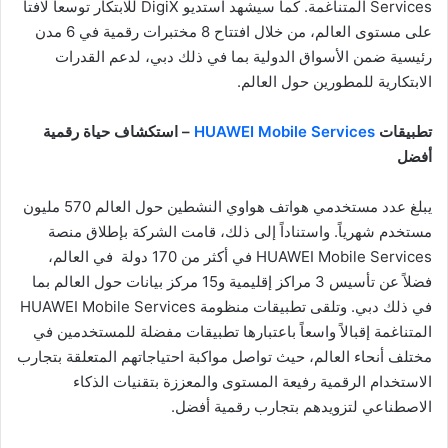
Services المتناغمة. كما سيشهد استديو DigiX للابتكار توسعاً لافتاً
على مستوى العالم، من خلال افتتاح 8 مختبرات رقمية في 6 مدن
رئيسية ضمن الأسواق الدولية بما في ذلك دبي، لدعم القدرات
الابتكارية للمطورين حول العالم.
تطبيقات
HUAWEI Mobile Services
– استكشاف حياة رقمية
أفضل
يبلغ عدد مستخدمي هواتف هواوي النشطين حول العالم 570 مليون
مستخدم شهرياً. واستناداً إلى ذلك، قامت الشركة بإطلاق منصة
HUAWEI Mobile Services في أكثر من 170 دولة في العالم،
فضلاً عن تأسيس 3 مراكز إقليمية و15 مركز بيانات حول العالم بما
في ذلك دبي. وتلقى تطبيقات منظومة HUAWEI Mobile Services
المتناغمة إقبالاً واسعاً باعتبارها تطبيقات مفضلة للمستخدمين في
مختلف أنحاء العالم، حيث تواصل مواكبة احتياجاتهم المتعلقة بتجارب
الاستخدام الرقمية رفيعة المستوى والمعززة بتقنيات الذكاء
الاصطناعي لتزويدهم بتجارب رقمية أفضل.