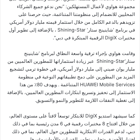
مجموعة هواوي لأعمال المستهلكين: “نحن ندعو جميع الشركاء
المحليين للانضمام إلى منظومتنا المتناغمة، حيث حرصنا على
تزويدهم بالدعم الكامل من خلال استثمار قيمته مليار دولار أمريكي
في برنامج ’شاينينج ستار‘ Shining-Star ، بالإضافة إلى تطوير أول
مختبرات DigiX الرقمية المبتكرة في دبي”.
وقامت هواوي بإجراء ترقية واسعة النطاق لبرنامج ’شاينينج
ستار‘Shining-Star عبر زيادة استثماراتها للمطورين العالميين من
مليار يوان صيني إلى مليار دولار أمريكي، في خطوة ترمي لتشجيع
المزيد من المطورين على دمج تطبيقاتهم النوعية في منظومة
HUAWEI Mobile Services المتناغمة . ويهدف 80٪ من هذا
الاستثمار إلى تحفيز وتسريع ابتكارات المطورين العالميين، بالإضافة
إلى تغطية النفقات اللازمة للتطوير والنمو والتسويق.
كما سيشهد استديو DigiX للابتكار توسعاً لافتاً على مستوى العالم،
من خلال افتتاح 8 مختبرات رقمية في 6 مدن رئيسية بما في ذلك
دبي، لدعم القدرات الابتكارية للمطورين حول العالم، بما في ذلك
اختبار الأجهزة، وتجارب تطوير القدرات والأدوات وغيرها.