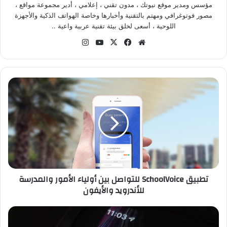
مؤسس ومدير موقع نيوتك ، مدون تقني ، إعلامي ، أدير مجموعة مواقع ،
مصور فوتوغرافي ومهتم بالتقنية وأخبارها وخاصة الهواتف الذكية والأجهزة
اللوحية ، أسعى لخلق بيئة تقنية عربية واعية ..
موقع
‫X
فيسبوك
‫YouTube
انستقرام
الويب
تطبيق
SchoolVoice
للتواصل
بين
أولياء
الأمور
والمدرسة
للأندرويد
والأيفون
تطبيق SchoolVoice للتواصل بين أولياء الأمور والمدرسة
للأندرويد والأيفون
ثغرة
في