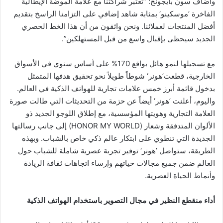
وأضاف سون بايجونج: “تعتبر شراكتنا مع علامة الموضة الإيطالية
الفاخرة ’موسكينو‘ بمثابة شاهد إضافي على التزامنا الراسخ بتقديم
أفضل المنتجات لعملائنا. ونحن واثقون من أن هذا الخط الحصري
الجديد سيحظى بإقبال واسع من قبل المستهلكين”.
مع تسجيلها لنمو هائل بواقع 170% على أساس سنوي في الأسواق
الخارجية، قطعت’هونر‘ شوطاً طويلاً نحو تحقيق هدفها المتمثل
بدخول قائمة أبرز خمس علامات تجارية للهواتف الذكية في العالم.
واليوم، أعلنت ’هونر‘ أيضاً عن حزمة من التحديثات التي طالت صورة
العلامة التجارية وهويتها المؤسسية، مع إطلاق اللوجو الجديد ذو
الألوان المتدفقة وشعار (HONOR MY WORLD) إلى جانب رسالتها
الجديدة التي تنطوي على ابتكار عالم ذكي خاص بالشباب. وبهذه
الطريقة، ستواصل ’هونر‘ توفير تجربة عصرية شاملة للشباب حول
العالم ضمن جميع مجالات حياتهم وإرساء اتجاهات ثقافة الريادة
وأنماط الحياة العصرية.
أداء منقطع النظير في مجال التصوير باستخدام الهواتف الذكية