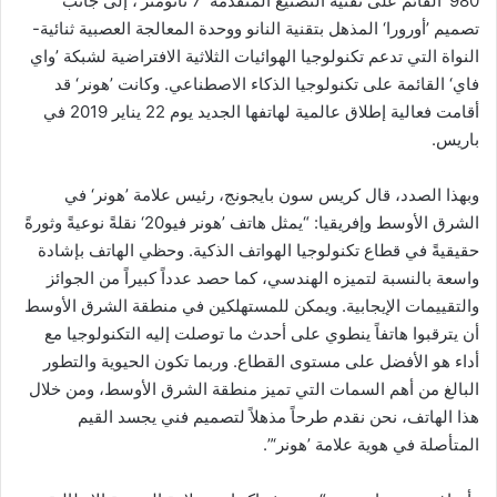
980‘ القائم على تقنية التصنيع المتقدمة ’7 نانومتر‘، إلى جانب
تصميم ’أورورا‘ المذهل بتقنية النانو ووحدة المعالجة العصبية ثنائية-
النواة التي تدعم تكنولوجيا الهوائيات الثلاثية الافتراضية لشبكة ’واي
فاي‘ القائمة على تكنولوجيا الذكاء الاصطناعي. وكانت ’هونر‘ قد
أقامت فعالية إطلاق عالمية لهاتفها الجديد يوم 22 يناير 2019 في
باريس.
وبهذا الصدد، قال كريس سون بايجونج، رئيس علامة ’هونر‘ في
الشرق الأوسط وإفريقيا: “يمثل هاتف ’هونر فيو20‘ نقلةً نوعيةً وثورةً
حقيقيةً في قطاع تكنولوجيا الهواتف الذكية. وحظي الهاتف بإشادة
واسعة بالنسبة لتميزه الهندسي، كما حصد عدداً كبيراً من الجوائز
والتقييمات الإيجابية. ويمكن للمستهلكين في منطقة الشرق الأوسط
أن يترقبوا هاتفاً ينطوي على أحدث ما توصلت إليه التكنولوجيا مع
أداء هو الأفضل على مستوى القطاع. وربما تكون الحيوية والتطور
البالغ من أهم السمات التي تميز منطقة الشرق الأوسط، ومن خلال
هذا الهاتف، نحن نقدم طرحاً مذهلاً لتصميم فني يجسد القيم
المتأصلة في هوية علامة ’هونر‘”.