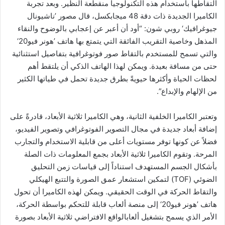
التقاطها باستخدام هذه التكنولوجيا منقطعة النظير. وبعد تجربة
الكاميرا الجديدة ذات دقة 48 ميجابكسل، قال مصور ’ناشيونال
جيوغرافيك‘ روبي شون: “أود أن أعبر عن إعجابي بالوضوح والنقاء
المذهل وخاصية التقريب الفائقة التي يتمتع بها هاتف ’هونر فيو20‘
والتي تسمح للمستخدم بالتقاط صور فوتوغرافية بتفاصيل استثنائية
حتى من مسافة بعيدة. ويمكن لهذا الهاتف الذكي أن يلتقط أهم
لحظات الحياة وأكثرها حيويةً بطرق جديدة تحمل في طياتها الكثير
من الإلهام والإبداع”.
وتعتبر الكاميرا الخلفية الثانية، وهي الكاميرا ثلاثية الأبعاد، قادرةً على
إضافة أبعاد جديدة في مجال التصوير الفوتوغرافي وتصوير الفيديو،
فضلاً عن كونها توفر مستويات أعلى من قابلية الاستخدام والتجارب
المرحة. وتقوم الكاميرا ثلاثية الأبعاد بجمع المعلومات ذات الصلة
بأشكال الجسم المستهدف استناداً إلى قياسات زمن التحليق
الضوئي (TOF) لتمكين استشعار عمق الصورة والتتبع الهيكلي
والتقاط الحركة في الوقت الحقيقي. ويمكن لهذه الكاميرا أن تحول
هاتف ’هونر فيو20‘ إلى منصة ألعاب قابلة للتحكم بواسطة الحركة،
الأمر الذي يسمح بتشغيل ألعابالواقع الافتراضي ثلاثية الأبعاد بصورة