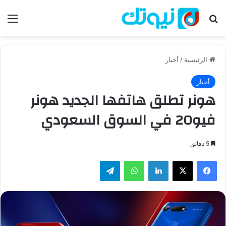
بحث عن
الق
الرئيسية
/
أخبار
أخبار
هونر تطلق هاتفها الجديد هونر
فيو20 في السوق السعودي
5 دقائق
فيسبوك
‫X
لينكدإن
واتساب
تيلقرام