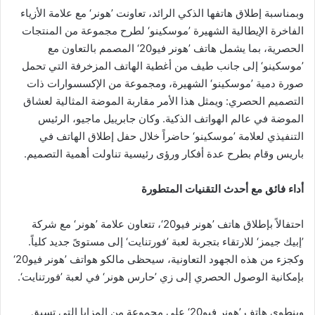
وبمناسبة إطلاق هاتفها الذكي الرائد، تعاونت ’هونر‘ مع علامة الأزياء
الفاخرة الإيطالية الشهيرة ’موسكينو‘ لطرح مجموعة من المنتجات
الحصرية، بما يشمل هاتف ’هونر فيو20‘ المصمم بالتعاون مع
’موسكينو‘ إلى جانب طيف من أغطية الهاتف المزخرفة التي تحمل
صورة دمية ’موسكينو‘ الشهيرة، ومجموعة من الإكسسوارات ذات
التصميم الحصري: ويمثل هذا الأمر مقاربة الموضة المثالية لعشاق
الموضة في عالم الهواتف الذكية. وكان جابرييل ماجيو، الرئيس
التنفيذي لعلامة ’موسكينو‘ حاضراً خلال حفل إطلاق الهاتف في
باريس وقام بطرح عدة أفكار ورؤى رئيسية تناولت أهمية التصميم.
أداء فائق مع أحدث التقنيات المتطورة
احتفالاً بإطلاق هاتف ’هونر فيو20‘، تتعاون علامة ’هونر‘ مع شركة
’إبيك جيمز‘ للارتقاء بتجربة لعبة ’فورتنايت‘ إلى مستوىً جديد كلياً.
وكجزء من هذه الجهود التعاونية، سيحظى مالكو هواتف ’هونر فيو20‘
بإمكانية الوصول الحصري إلى زي ’حارس هونر‘ في لعبة ’فورتنايت‘.
وينطوي هاتف ’هونر فيو20‘ على مجموعة من المزايا التي تسبق