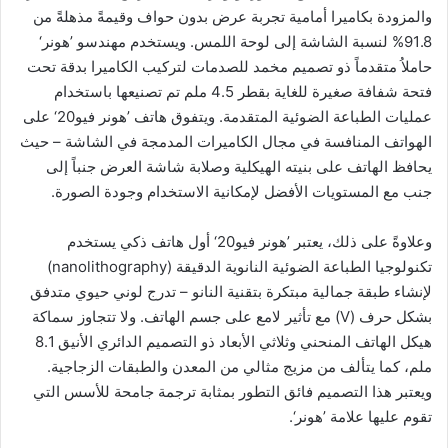
والمزودة بكاميرا أمامية تجربة عرض بدون حواف وقيمةً مذهلةً من
91.8% لنسبة الشاشة إلى لوحة اللمس. ويستخدم مهندسو ’هونر‘
حاملاُ متقدماً ذو تصميم مخمد للصدمات لتركيب الكاميرا بدقة تحت
فتحة شفافة صغيرة للغاية بقطر 4.5 ملم تم تصنيعها باستخدام
عمليات الطباعة الضوئية المتقدمة. ويتفوق هاتف ’هونر فيو20‘ على
الهواتف المنافسة في مجال الكاميرات المدمجة في الشاشة – حيث
يحافظ الهاتف على بنيته الهيكلية وصلابة شاشة العرض جنباً إلى
جنب مع المستويات الأفضل لإمكانية الاستخدام وجودة الصورة.
وعلاوةً على ذلك، يعتبر ’هونر فيو20‘ أول هاتف ذكي يستخدم
تكنولوجيا الطباعة الضوئية النانوية الدقيقة (nanolithography)
لإنشاء طبقة جمالية مبتكرة بتقنية النانو – تدرج لوني حيوي متدفق
بشكل حرف (V) مع تأثير لامع على جسم الهاتف. ولا تتجاوز سماكة
هيكل الهاتف المنحني وثلاثي الأبعاد ذو التصميم الدائري الأنيق 8.1
ملم، كما يتألف من مزيج مثالي من المعدن والطبقات الزجاجية.
ويعتبر هذا التصميم فائق التطور بمثابة ترجمة جامحة للأسس التي
تقوم عليها علامة ’هونر‘.