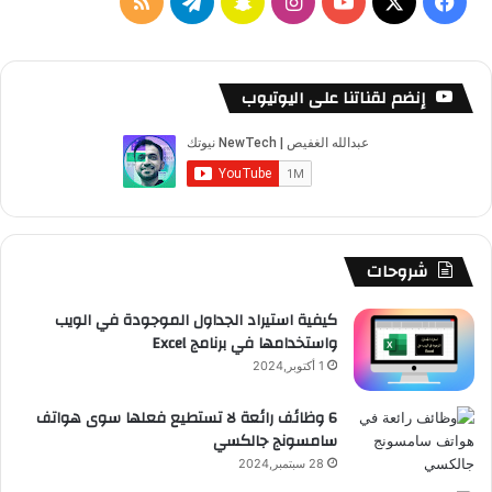
‫X
فيسبوك
‫YouTube
انستقرام
سناب
تيلقرام
ملخص
تشات
الموقع
RSS
إنضم لقناتنا على اليوتيوب
شروحات
كيفية استيراد الجداول الموجودة في الويب
واستخدامها في برنامج Excel
1 أكتوبر,2024
6 وظائف رائعة لا تستطيع فعلها سوى هواتف
سامسونج جالكسي
28 سبتمبر,2024