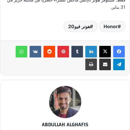
31 يناير.
Honor
هونر فيو20
لينكدإن
بينتيريست
واتساب
تيلقرام
مشاركة عبر البريد
طباعة
ABDULLAH ALGHAFIS