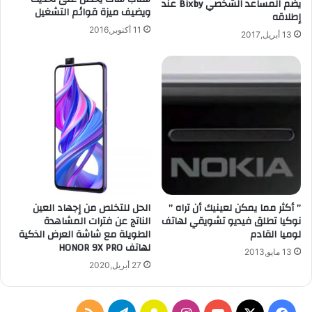
يضم المساعد الشخصي Bixby عند
ويضيف ميزة قوائم التشغيل
إطلاقه
11 أكتوبر,2016
13 أبريل,2017
” أكثر مما يمكن لعينيك أن تراه ”
الحل للتخلص من إجهاد العين
نوكيا تطلق فيديو تشويقي لهاتف
الناتج عن فترات المشاهدة
لوميا القادم
الطويلة مع شاشة العرض الذكية
لهاتف HONOR 9X PRO
13 مايو,2013
27 أبريل,2020