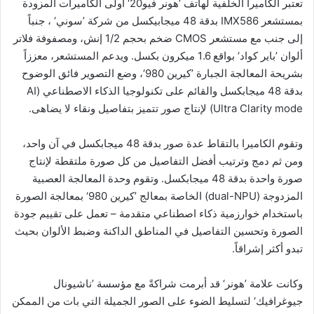
تعتبر الكاميرا الخلفية لهاتف ’هونر فيو20‘ أولى الكاميرات المزودة
بمستشعر IMX586 بدقة 48 ميجابيكسل من شركة ’سوني‘ ، جنباً
إلى جنب مع مستشعر CMOS ضخم بحجم 1/2 إنش، ومصفوفة فلاتر
ألوان ’باير كواد‘ بواقع 1.6 ميكرون بكسل. ويدعم المستشعر، معززاً
بشريحة المعالجة الجبارة ’كيرين 980‘، وضع التصوير فائق الوضوح
بدقة 48 ميجابكسل والقائم على تكنولوجيا الذكاء الاصطناعي (AI
Ultra Clarity mode) لإنتاج صور تتميز بتفاصيل ونقاء لا يضاهى.
وتقوم الكاميرا بالتقاط عدة صور بدقة 48 ميجابكسل في آن واحد،
ومن ثم دمج وترتيب أفضل التفاصيل من كل صورة ملتقطة لإنتاج
صورة واحدة بدقة 48 ميجابكسل. وتقوم وحدة المعالجة العصبية
المزدوجة (dual-NPU) الخاصة بمعالج ’كيرين 980‘ بمعالجة الصورة
باستخدام خوارزمية ذكاء اصطناعي متقدمة – تعمل على تقييم جودة
الصورة وتحسين التفاصيل في المناطق الداكنة وضبط الألوان بحيث
تبدو أكثر إشراقاً.
وكانت علامة ’هونر‘ قد أبرمت شراكةً مع مؤسسة ’ناشيونال
جيوغرافيك‘ لتسليط الضوء على الصور الجميلة التي بات من الممكن