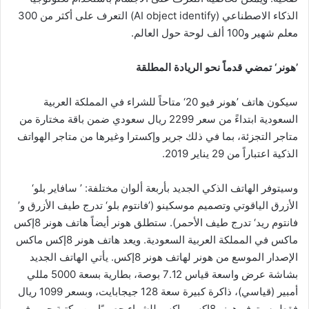
الذكاء الاصطناعي (AI object identify) التعرف على أكثر من 300
معلم شهير و100 ألف لوحة حول العالم.
’هونر‘ تمضي قدماً نحو الريادة المطلقة
سيكون هاتف ’هونر فيو 20‘ متاحاً للشراء في المملكة العربية
السعودية ابتداءً من سعر 2299 ريال سعودي ضمن باقة مختارة من
متاجر التجزئة، بما في ذلك جرير وإكسترا وغيرها من متاجر الهواتف
الذكية اعتباراً من 29 يناير 2019.
وسيتوفر الهاتف الذكي الجديد بأربعة ألوان مختلفة: ’ سافاير بلو‘
الأزرق الياقوتي وتصميم موسكينو (’فانتوم بلو‘ تدرج طيف الأزرق و’
فانتوم ريد‘ تدرج طيف الأحمر). ستطلق هونر أيضاً هاتف هونر 8إكس
ماكس في المملكة العربية السعودية. ويعد هاتف هونر 8إكس ماكس
الإصدار الموسع من هونر لهاتف هونر 8إكس. يأتي الهاتف الجديد
بشاشة عرض واسعة قياس 7.12 بوصة، بطارية بسعة 5000 مللي
أمبير (قياسي)، ذاكرة كبيرة سعة 128 جيجابايت، وبسعر 1099 ريال
فقط. سيتوفر هونر 8إكس ماكس للشراء حصريًا من مكتبة جرير في