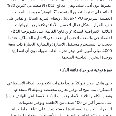
عصرها دون أدنى شك، وهي: معالج الذكاء الاصطناعي ’كيرين 980‘
القائم على تقنية التصنيع المتقدمة ’7 نانومتر‘ مع وحدة المعالجة
العصبية المزدوجة dual-NPU))؛ ونظام التبريد السائل والقادر على
تبديد الحرارة بشكل فعال لتحسين الأداء؛ وتكنولوجيا الهوائيات
الثلاثية الافتراضية لشبكة ’واي فاي‘ القائمة على تكنولوجيا الذكاء
الاصطناعي والمعدة لتجنب أي ضعف في الإشارة اللاسلكية عندما
تحجب يد المستخدم مستقبل الإشارة؛ والبطارية الجبارة ذات سعة
4000 ميلي أمبير التي توفر تجربة ألعاب طويلة دون أي انقطاع؛
ووحدة التخزين الداخلية الضخمة.
قفزة نوعية نحو حياة فائقة الذكاء
يأتي هاتف ’هونر فيو20‘ مزوداً بقدرات تكنولوجيا الذكاء الاصطناعي
المبتكرة، مما يتيح له توفير تجارب مخصصة وسهلة الاستخدام.
وتعتبر الكاميرا ثلاثية الأبعاد وقدرات الذكاء الاصطناعي للهاتف قادرةً
على تمييز أكثر من 100 صنف من الأطعمة وتوفير معلومات
السعرات الحرارية لمساعدة المستخدمين على اتباع أنماط حياة
صحية. ويمكن لخاصية التعرف على الأجسام باستخدام تكنولوجيا