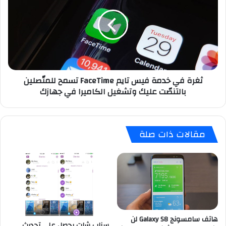
خدمة
فيس
تايم
FaceTime
تسمح
للمتّصلين
بالتنصّت
ثغرة في خدمة فيس تايم FaceTime تسمح للمتّصلين
عليك
بالتنصّت عليك وتشغيل الكاميرا في جهازك
وتشغيل
الكاميرا
في
جهازك
مقالات ذات صلة
هاتف سامسونج Galaxy S8 لن
سناب شات يحصل على تحديث