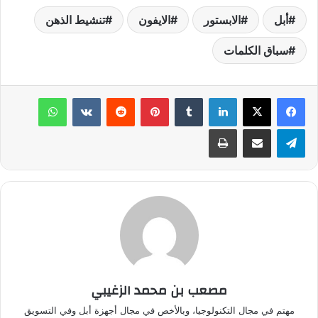
أبل
الابستور
الايفون
تنشيط الذهن
سباق الكلمات
لينكدإن
‏Tumblr
بينتيريست
‏Reddit
‏VKontakte
واتساب
تيلقرام
مشاركة عبر البريد
طباعة
مصعب بن محمد الزغيبي
مهتم في مجال التكنولوجيا، وبالأخص في مجال أجهزة أبل وفي التسويق