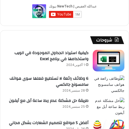
ب
u
ت
ب
ق
ص
ع
ة
و
T
ق
ت
ر
ا
ا
ل
ك
u
ر
ش
ا
ل
ش
م
b
ا
ا
م
م
شروحات
س
ع
e
م
ت
و
كيفية استيراد الجداول الموجودة في الويب
ب
واستخدامها في برنامج Excel
ر
ق
1 أكتوبر,2024
إ
ع
ع
6 وظائف رائعة لا تستطيع فعلها سوى هواتف
ل
سامسونج جالكسي
ا
R
ن
28 سبتمبر,2024
S
د
طريقة حل مشكلة عدم ربط ساعة أبل مع أيفون
ع
25 سبتمبر,2024
S
ا
ئ
ي
أفضل 5 مواقع لتصميم الشعارات بشكل مجاني
ج
26 مايو,2024