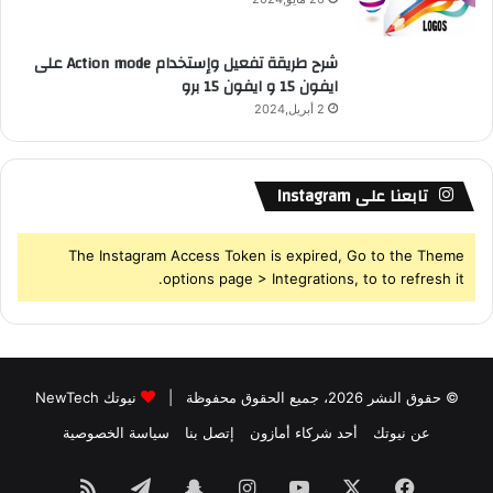
م
ي
شرح طريقة تفعيل وإستخدام Action mode على
ل
ايفون 15 و ايفون 15 برو
2 أبريل,2024
تابعنا على Instagram
The Instagram Access Token is expired, Go to the Theme
options page > Integrations, to to refresh it.
© حقوق النشر 2026، جميع الحقوق محفوظة |
نيوتك NewTech
عن نيوتك
أحد شركاء أمازون
إتصل بنا
سياسة الخصوصية
فيسبوك
‫X
‫YouTube
انستقرام
سناب
تيلقرام
ملخص