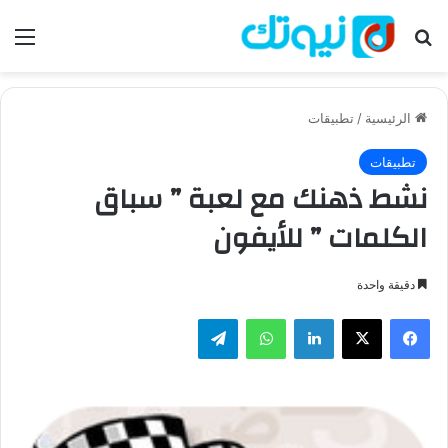
بحث عن
الق
الرئيسية
/
تطبيقات
تطبيقات
نشط ذهنك مع لعبة ” سباق
الكلمات ” للأيفون
دقيقة واحدة
فيسبوك
‫X
لينكدإن
واتساب
تيلقرام