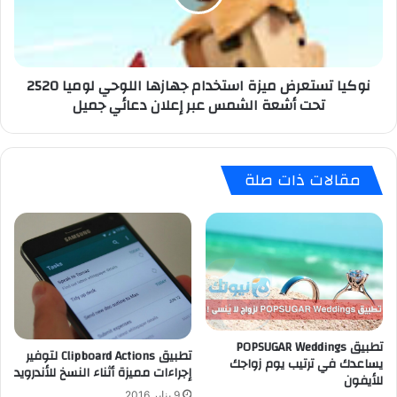
ب
ت
ا
س
ل
ت
س
ع
نوكيا تستعرض ميزة استخدام جهازها اللوحي لوميا 2520
ب
ر
تحت أشعة الشمس عبر إعلان دعائي جميل
ا
ض
ق
م
ا
ي
ت
ز
مقالات ذات صلة
ل
ة
ل
ا
أ
س
ن
ت
د
خ
ر
د
و
ا
ي
م
د
ج
تطبيق POPSUGAR Weddings
ه
تطبيق Clipboard Actions لتوفير
يساعدك في ترتيب يوم زواجك
ا
إجراءات مميزة أثناء النسخ للأندرويد
للأيفون
ز
9 يناير,2016