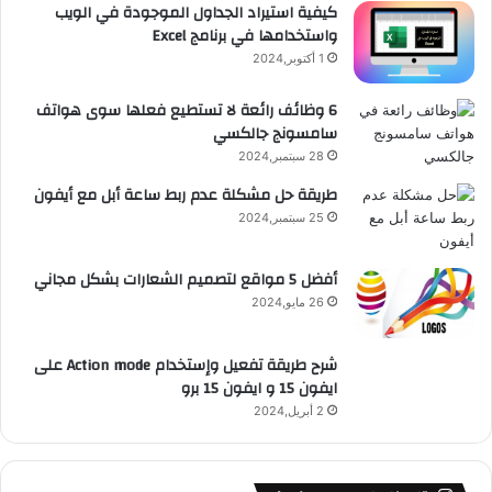
e
م
ت
و
كيفية استيراد الجداول الموجودة في الويب
واستخدامها في برنامج Excel
ق
1 أكتوبر,2024
ع
6 وظائف رائعة لا تستطيع فعلها سوى هواتف
سامسونج جالكسي
R
28 سبتمبر,2024
S
طريقة حل مشكلة عدم ربط ساعة أبل مع أيفون
25 سبتمبر,2024
S
أفضل 5 مواقع لتصميم الشعارات بشكل مجاني
26 مايو,2024
شرح طريقة تفعيل وإستخدام Action mode على
ايفون 15 و ايفون 15 برو
2 أبريل,2024