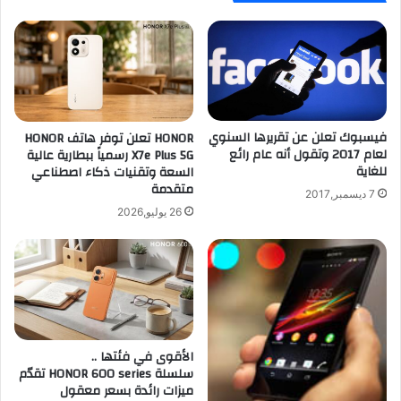
ن
ك
د
أ
ر
ث
و
ن
ي
ا
د
ء
و
ا
فيسبوك تعلن عن تقريرها السنوي
HONOR تعلن توفر هاتف HONOR
ا
ل
لعام 2017 وتقول أنه عام رائع
X7e Plus 5G رسمياً ببطارية عالية
ل
ق
للغاية
السعة وتقنيات ذكاء اصطناعي
أ
ي
متقدمة
ي
ا
7 ديسمبر,2017
ف
د
26 يوليو,2026
و
ة
ن
ع
ل
ى
ا
ل
ط
الأقوى في فئتها ..
ر
سلسلة HONOR 600 series تقدّم
ي
ميزات رائدة بسعر معقول
ق