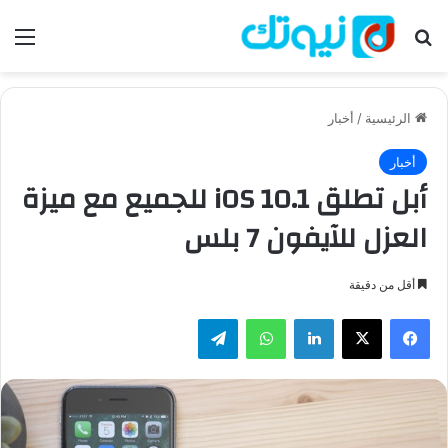
بحث عن
الق
الرئيسية
/
أخبار
أخبار
أبل تطلق iOS 10.1 للجميع مع ميزة
العزل للآيفون 7 بلس
أقل من دقيقة
فيسبوك
‫X
لينكدإن
واتساب
تيلقرام