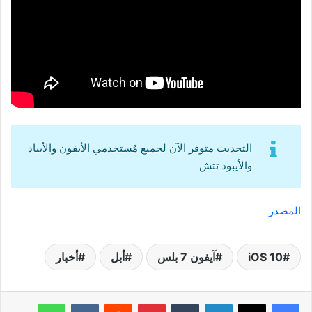
التحديث متوفر الآن لجميع مُستخدمي الأيفون والأيباد
والأيبود تتش
المصدر
iOS 10
آيفون 7 بلس
أبل
أخبار
لينكدإن
‏Tumblr
بينتيريست
‏Reddit
‏VKontakte
واتساب