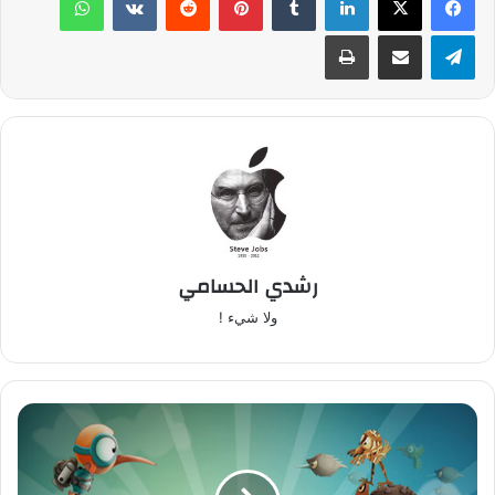
تيلقرام
مشاركة عبر البريد
طباعة
رشدي الحسامي
ولا شيء !
ل
ع
ب
ة