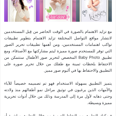
مع تزايد الاهتمام بالصورة في الوقت الحاضر من قِبل المستخدمين
لانتشار مواقع التواصل المختلفة تزايد الاهتمام بتطوير تطبيقات
تواكب اهتمامات المستخدمين، ومن أهمها تطبيقات تحرير الصور
التي توفر للمستخدم صورة مميزة ليتم مشاركتها مع الأصدقاء، ومع
تطبيق Baby Photo المخصص لتحرير صور الأطفال ستتمكن من
الاحتفاظ بلحظات ثمينة مع طفلك من خلال تحرير صوره على
التطبيق والاحتفاظ بها في ألبوم صور مميز.
يتميز التطبيق بسهولة الاستخدام فهو تم تصميمه خصيصاً للآباء
والأمهات الذين يرغبون في توثيق مراحل نمو أطفالهم منذ ولادته
وحتى ذهابه لأول مرة إلى المدرسة وذلك من خلال أدوات تحريرية
مميزة وبسيطة.
فيمكنك التطبيق من التقاط الصورة من خلال التطبيق مباشرة أو