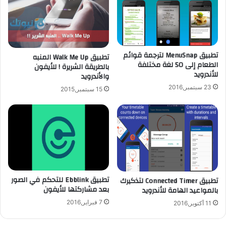
ة
ي
ا
س
ل
ب
إ
ا
م
ق
تطبيق MenuSnap لترجمة قوائم
ا
تطبيق Walk Me Up المنبه
ا
الطعام إلى 50 لغة مختلفة
بالطريقة الشريرة ! للأيفون
ر
ل
للأندرويد
والأندرويد
ا
س
ت
23 سبتمبر,2016
ي
15 سبتمبر,2015
ا
ا
ل
ر
ع
ا
ر
ت
ب
ل
ي
ل
ة
أ
ا
ي
تطبيق Ebblink للتحكم في الصور
تطبيق Connected Timer لتذكيرك
ل
ف
بعد مشاركتها للأيفون
بالمواعيد الهامة للأندرويد
م
و
7 فبراير,2016
ت
11 أكتوبر,2016
ن
ح
و
د
ا