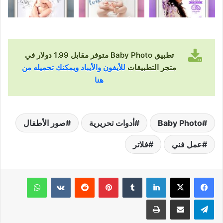
تطبيق Baby Photo متوفر مقابل 1.99 دولار في
متجر التطبيقات
للأيفون والأيباد ويمكنك تحميله من
هنا
Baby Photo
أدوات تحريرية
صور الأطفال
عمل فني
فلاتر
لينكدإن
‏Tumblr
بينتيريست
‏Reddit
‏VKontakte
واتساب
تيلقرام
مشاركة عبر البريد
طباعة