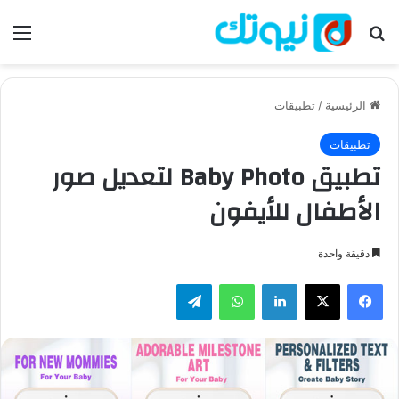
بحث عن
الق
الرئيسية
/
تطبيقات
تطبيقات
تطبيق Baby Photo لتعديل صور
الأطفال للأيفون
دقيقة واحدة
فيسبوك
‫X
لينكدإن
واتساب
تيلقرام