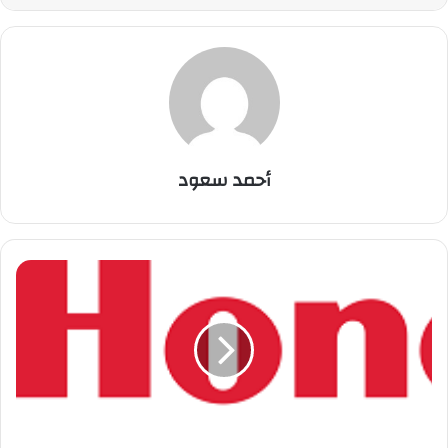
أحمد سعود
ش
ر
ك
ة
ا
ل
ت
و
ر