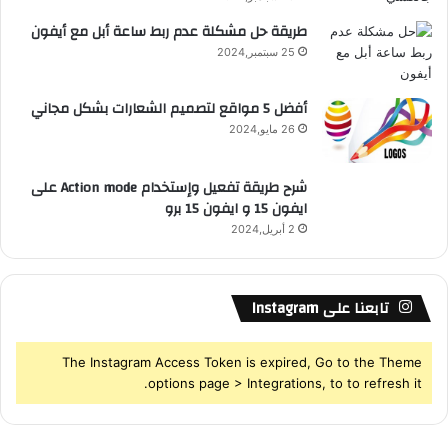
ي
S
طريقة حل مشكلة عدم ربط ساعة أبل مع أيفون
و
ي
25 سبتمبر,2024
S
ل
ذ
أفضل 5 مواقع لتصميم الشعارات بشكل مجاني
ا
26 مايو,2024
ت
ت
أ
شرح طريقة تفعيل وإستخدام Action mode على
ث
ايفون 15 و ايفون 15 برو
ي
2 أبريل,2024
ر
م
ن
تابعنا على Instagram
خ
ف
ض
The Instagram Access Token is expired, Go to the Theme
ع
options page > Integrations, to to refresh it.
ل
ى
ا