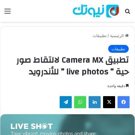
بحث عن
الق
الرئيسية
/
تطبيقات
تطبيقات
تطبيق Camera MX لالتقاط صور
حية ” live photos ” للأندرويد
دقيقة واحدة
فيسبوك
‫X
لينكدإن
واتساب
تيلقرام