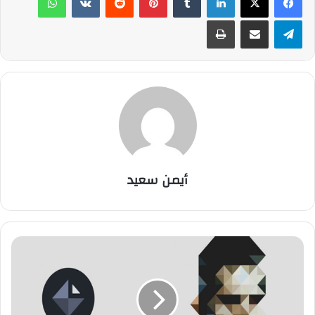
تيلقرام
مشاركة عبر البريد
طباعة
أيمن سعيد
ت
ط
ب
ي
ق