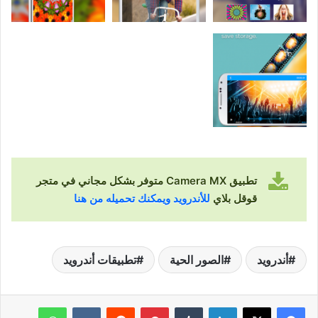
تطبيق Camera MX متوفر بشكل مجاني في متجر
قوقل بلاي
للأندرويد ويمكنك تحميله من هنا
أندرويد
الصور الحية
تطبيقات أندرويد
لينكدإن
‏Tumblr
بينتيريست
‏Reddit
‏VKontakte
واتساب