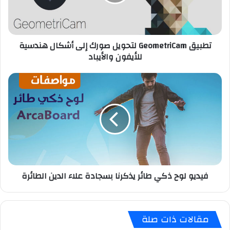
G
e
o
m
تطبيق GeometriCam لتحويل صورك إلى أشكال هندسية
e
للأيفون والأيباد
t
r
i
ف
C
ي
a
د
m
ي
ل
و
ت
ل
ح
و
و
ح
ي
ذ
فيديو لوح ذكي طائر يذكرنا بسجادة علاء الدين الطائرة
ل
ك
ص
ي
و
ط
ر
ا
مقالات ذات صلة
ك
ئ
إ
ر