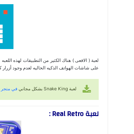
على شاشات الهواتف الذكيه الحاليه لعدم وجود أزرار ك
لعبة Snake King بشكل مجاني
في متجر قو
لعبة Real Retro :