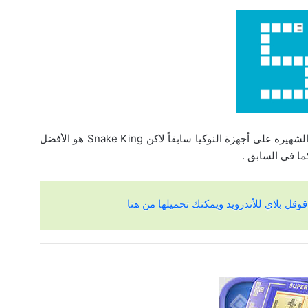
لعبة ( الافعى ) هناك الكثير من التطبيقات لهذه اللعبه الشهيره على أجهزة النوكيا سابقاً لاكن Snake King هو الأفضل
ما في السابق .
قل بلاي للأندرويد ويمكنك تحميلها من هنا