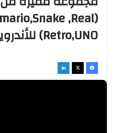
مجموعة مميزة من ا
 mario,Snake ,Real
Retro,UNO) للأندرويد
فيسبوك
‫X
لينكدإن