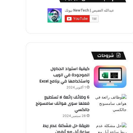
ب
u
ت
ب
ق
ص
و
T
ق
ت
ر
ا
ك
u
ر
ش
ا
ل
b
ا
ا
م
م
e
م
ت
و
شروحات
ق
كيفية استيراد الجداول
الموجودة في الويب
ع
واستخدامها في برنامج Excel
R
1 أكتوبر,2024
6 وظائف رائعة لا تستطيع
S
فعلها سوى هواتف سامسونج
جالكسي
S
28 سبتمبر,2024
طريقة حل مشكلة عدم ربط
ساعة أبل مع أيفون