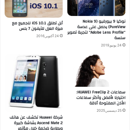
ي
n
د
j
ا
a
نوكيا 9 بيورفيو (Nokia 9
أبل تطلق iOS 10.1 للجميع مع
ل
U
PureView) يحصل على عدسة
ميزة العزل للآيفون 7 بلس
ف
P
“Adobe Lens Profile” لتجربة تصوير
ط
ل
24 أكتوبر,2016
سلسة
ر
ل
24 يونيو,2019
ا
أ
ل
ي
م
ف
ب
و
ا
ن
ر
و
ك
ا
ل
ل
سماعات HUAWEI FreeClip 2:
ل
أ
اختيارنا لأفضل وأكثر سماعات
أ
ي
الأذن المفتوحة أناقة
ن
ب
25 ديسمبر,2025
د
ا
شركة Huawei تكشف عن هاتف
ر
د
Ascend Mate 2 بشاشة كبيرة
و
وبطارية ضخمة خلال مؤتمر