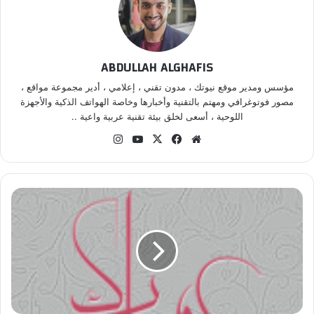
ABDULLAH ALGHAFIS
مؤسس ومدير موقع نيوتك ، مدون تقني ، إعلامي ، أدير مجموعة مواقع ،
مصور فوتوغرافي ومهتم بالتقنية وأخبارها وخاصة الهواتف الذكية والأجهزة
اللوحية ، أسعى لخلق بيئة تقنية عربية واعية ..
موق
في
‫X
‫Yo
انس
ع
سب
uT
تقر
الوي
وك
ub
ام
ب
e
ت
ط
ب
ي
ق
ر
س
ا
ئ