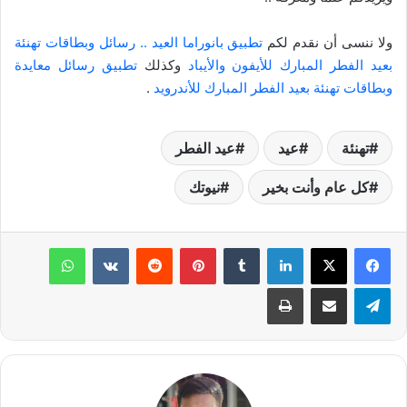
ولا ننسى أن نقدم لكم
تطبيق بانوراما العيد .. رسائل وبطاقات تهنئة
بعيد الفطر المبارك للأيفون والأيباد
وكذلك
تطبيق رسائل معايدة
وبطاقات تهنئة بعيد الفطر المبارك للأندرويد
.
تهنئة
عيد
عيد الفطر
كل عام وأنت بخير
نيوتك
لينكدإن
‏Tumblr
بينتيريست
‏Reddit
‏VKontakte
واتساب
تيلقرام
مشاركة عبر البريد
طباعة