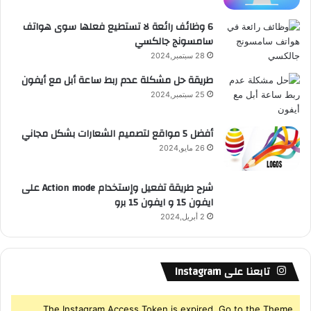
ع
6 وظائف رائعة لا تستطيع فعلها سوى هواتف
سامسونج جالكسي
R
28 سبتمبر,2024
S
طريقة حل مشكلة عدم ربط ساعة أبل مع أيفون
25 سبتمبر,2024
S
أفضل 5 مواقع لتصميم الشعارات بشكل مجاني
26 مايو,2024
شرح طريقة تفعيل وإستخدام Action mode على
ايفون 15 و ايفون 15 برو
2 أبريل,2024
تابعنا على Instagram
The Instagram Access Token is expired, Go to the Theme