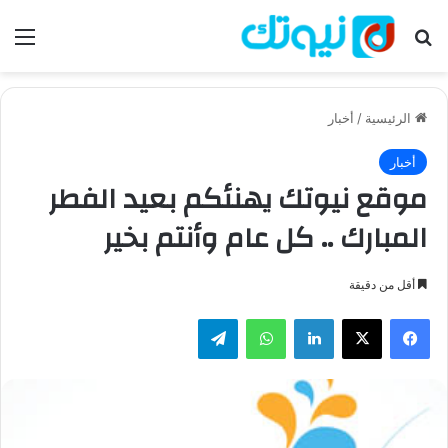
بحث عن
الق
الرئيسية
/
أخبار
أخبار
موقع نيوتك يهنئكم بعيد الفطر
المبارك .. كل عام وأنتم بخير
أقل من دقيقة
فيسبوك
‫X
لينكدإن
واتساب
تيلقرام