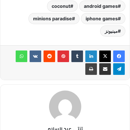
coconut
android games
minions paradise
iphone games
مينيونز
لينكدإن
‏Tumblr
بينتيريست
‏Reddit
‏VKontakte
واتساب
تيلقرام
مشاركة عبر البريد
طباعة
تنتي عبد السلام