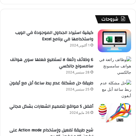
ا
ك
u
ر
ش
ا
ل
ن
س
b
ا
ا
م
م
شروحات
ل
ا
e
م
ت
و
كيفية استيراد الجداول الموجودة في الويب
م
واستخدامها في برنامج Excel
ة
ق
1 أكتوبر,2024
ا
ل
ع
6 وظائف رائعة لا تستطيع فعلها سوى هواتف
ب
سامسونج جالكسي
ط
R
ا
28 سبتمبر,2024
S
ر
طريقة حل مشكلة عدم ربط ساعة أبل مع أيفون
ي
25 سبتمبر,2024
S
ا
ت
أفضل 5 مواقع لتصميم الشعارات بشكل مجاني
26 مايو,2024
شرح طريقة تفعيل وإستخدام Action mode على