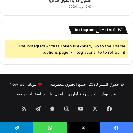
ايفون 15 و ايفون 15 برو
2 أبريل,2024
تابعنا على Instagram
The Instagram Access Token is expired, Go to the Theme
options page > Integrations, to to refresh it.
© حقوق النشر 2026، جميع الحقوق محفوظة |
نيوتك NewTech
عن نيوتك
أحد شركاء أمازون
إتصل بنا
سياسة الخصوصية
فيسبوك
‫X
‫YouTube
انستقرام
سناب
تيلقرام
ملخص
تشات
الموقع