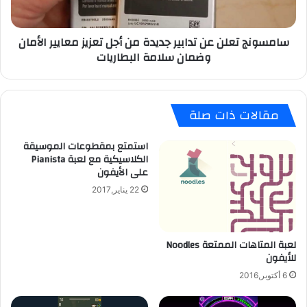
ا
ت
ل
ع
سامسونج تعلن عن تدابير جديدة من أجل تعزيز معايير الأمان
م
ل
وضمان سلامة البطاريات
س
ن
ت
ع
خ
ن
د
ت
مقالات ذات صلة
م
د
ع
ا
ل
ب
استمتع بمقطوعات الموسيقة
ى
ي
الكلاسيكية مع لعبة Pianista
على الأيفون
ا
ر
ل
ج
22 يناير,2017
ق
د
ر
ي
ا
د
لعبة المتاهات الممتعة Noodles
ء
ة
للأيفون
ة
م
ل
ن
6 أكتوبر,2016
ل
أ
أ
ج