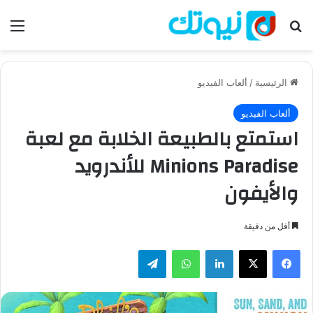
بحث عن
الق
الرئيسية
/
ألعاب الفيديو
ألعاب الفيديو
استمتع بالطبيعة الخلابة مع لعبة
Minions Paradise للأندرويد
والأيفون
أقل من دقيقة
فيسبوك
‫X
لينكدإن
واتساب
تيلقرام