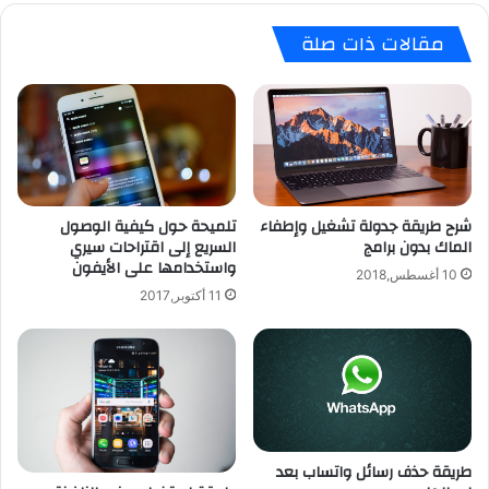
ب
ن
مقالات ذات صلة
ل
ا
ب
ت
ي
ك
ع
ا
ا
ل
ل
ش
أ
خ
ي
ص
ف
شرح طريقة جدولة تشغيل وإطفاء
تلميحة حول كيفية الوصول
ي
الماك بدون برامج
السريع إلى اقتراحات سيري
و
ة
واستخدامها على الأيفون
ن
و
10 أغسطس,2018
ا
ر
11 أكتوبر,2017
ل
ق
خ
م
ا
ه
ص
ا
ب
ت
ك
ف
ك
طريقة حذف رسائل واتساب بعد
ع