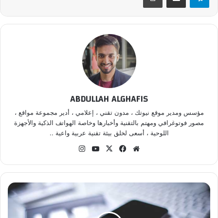
ABDULLAH ALGHAFIS
مؤسس ومدير موقع نيوتك ، مدون تقني ، إعلامي ، أدير مجموعة مواقع ،
مصور فوتوغرافي ومهتم بالتقنية وأخبارها وخاصة الهواتف الذكية والأجهزة
اللوحية ، أسعى لخلق بيئة تقنية عربية واعية ..
موق
في
‫X
‫Yo
انس
ع
سب
uT
تقر
الوي
وك
ub
ام
ب
e
أ
م
و
ر