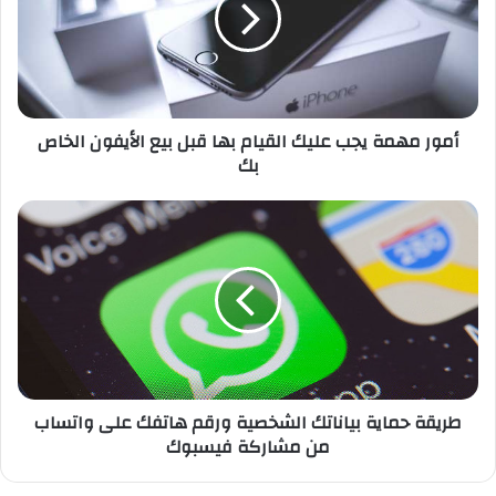
م
ه
م
ة
ي
أمور مهمة يجب عليك القيام بها قبل بيع الأيفون الخاص
ج
بك
ب
ع
ل
ط
ي
ر
ك
ي
ا
ق
ل
ة
ق
ح
ي
م
ا
ا
م
ي
طريقة حماية بياناتك الشخصية ورقم هاتفك على واتساب
ب
ة
من مشاركة فيسبوك
ه
ب
ا
ي
ق
ا