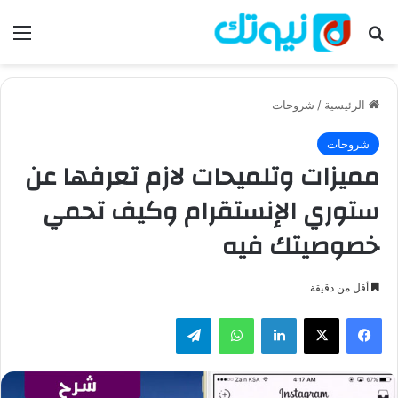
بحث عن
الق
الرئيسية
/
شروحات
شروحات
مميزات وتلميحات لازم تعرفها عن
ستوري الإنستقرام وكيف تحمي
خصوصيتك فيه
أقل من دقيقة
فيسبوك
‫X
لينكدإن
واتساب
تيلقرام