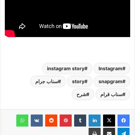
instagram story
Instagram
snapgram
story
سناب جرام
سناب قرام
شرح
لينكدإن
‏Tumblr
بينتيريست
‏Reddit
‏VKontakte
واتساب
تيلقرام
مشاركة عبر البريد
طباعة