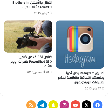
ل
القتال والأكشن Brothers in
و
Arms® 3 : أبناء الحرب
م
ت
ا
4
7 يناير,2015
ت
و
د
أ
ن
ت
ع
ر
كانون تكشف عن كاميرا
ف
PowerShot G3 X بقدرات زووم
هائلة
تطبيق itsdagram يصل أخيراً
28 أغسطس,2015
وبنسخته النهائية والكاملة لمتجر
تطبيقات الويندوزفون
17 مايو,2013
ف
ا
س
ت
م