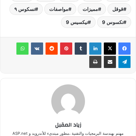
قوقل
مميزات
مواصفات
نسكوس ٩
نكسوس 9
نيكسيس 9
لينكدإن
‏Tumblr
بينتيريست
‏Reddit
‏VKontakte
واتساب
تيلقرام
مشاركة عبر البريد
طباعة
زياد المقبل
مهتم بهندسة البرمجيات والتقنية ،مطور مبتدىء للأندرويد و ASP.net