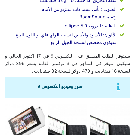
سعة التخزين الداخلية : 16 أو 32 قيقابايت
الصوت : يأتي بسماعات ستزيو من الأمام
وتقنيةBoomSound
النظام : أندرويد 5.0 Lollipop
الألوان: الأسود والأبيض لنسخة الواي فاي و اللون البيج
سيكون مخصص لنسخة الجيل الرابع
سيتوفر الطلب المسبق على النكسوس 9 في 17 أكتوبر الحالي و
سيكون متوفر في المتاجر في 3 نوفمبر القادم بسعر 399 دولار
لنسخة 16 قيقابايت و 479 دولار لنسخة 32 قيقابايت .
صور وفيديو النكسوس 9