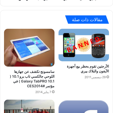
م
ل
و
ت
ع
ق
ة
ط
مقالات ذات صلة
م
ب
ن
و
ا
ا
ل
س
خ
ط
ل
ة
ف
ك
ي
ا
الأرجتين تقوم بحظر بيع أجهزة
ا
م
الآيفون والبلاك بيري
ت
سامسونج تكشف عن جهازها
ي
اللوحي جالكسي تاب برو 10.1 (
ا
29 ديسمبر,2011
ر
Galaxy TabPRO 10.1 ) في
ل
ا
مؤتمر #CES2014
ر
ا
7 يناير,2014
ا
ل
ئ
ج
ع
ا
ة
ل