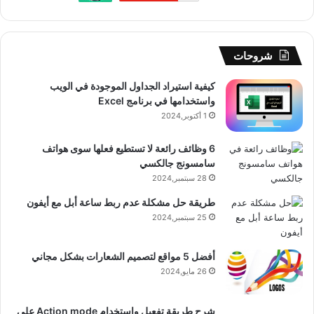
ك
u
ر
ش
ا
ل
b
ا
ا
م
م
شروحات
e
م
ت
و
كيفية استيراد الجداول الموجودة في الويب
واستخدامها في برنامج Excel
ق
1 أكتوبر,2024
ع
6 وظائف رائعة لا تستطيع فعلها سوى هواتف
R
سامسونج جالكسي
28 سبتمبر,2024
S
طريقة حل مشكلة عدم ربط ساعة أبل مع أيفون
25 سبتمبر,2024
S
أفضل 5 مواقع لتصميم الشعارات بشكل مجاني
26 مايو,2024
شرح طريقة تفعيل وإستخدام Action mode على