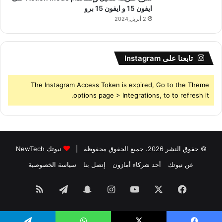
ايفون 15 و ايفون 15 برو
2 أبريل,2024
تابعنا على Instagram
The Instagram Access Token is expired, Go to the Theme
options page > Integrations, to to refresh it.
© حقوق النشر 2026، جميع الحقوق محفوظة |
نيوتك NewTech
عن نيوتك
أحد شركاء أمازون
إتصل بنا
سياسة الخصوصية
فيسبوك
‫X
‫YouTube
انستقرام
سناب
تيلقرام
ملخص
تشات
الموقع