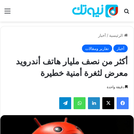
بحث عن
الق
الرئيسية
/
أخبار
أخبار
تقارير ومقالات
أكثر من نصف مليار هاتف أندرويد
معرض لثغرة أمنية خطيرة
دقيقة واحدة
فيسبوك
‫X
لينكدإن
واتساب
تيلقرام