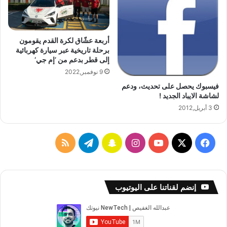
ل
ك
ل
س
أ
ي
ن
ا
أربعة عشّاق لكرة القدم يقومون
د
س
برحلة تاريخية عبر سيارة كهربائية
ر
7
إلى قطر بدعم من ’إم جي‘
و
9 نوفمبر,2022
ي
فيسبوك يحصل على تحديث، ودعم
د
لشاشة الايباد الجديد !
3 أبريل,2012
ف
ا
س
ت
م
ي
X
Y
ن
ن
ي
ل
س
o
س
ا
ل
خ
إنضم لقناتنا على اليوتيوب
ب
u
ت
ب
ق
ص
و
T
ق
ت
ر
ا