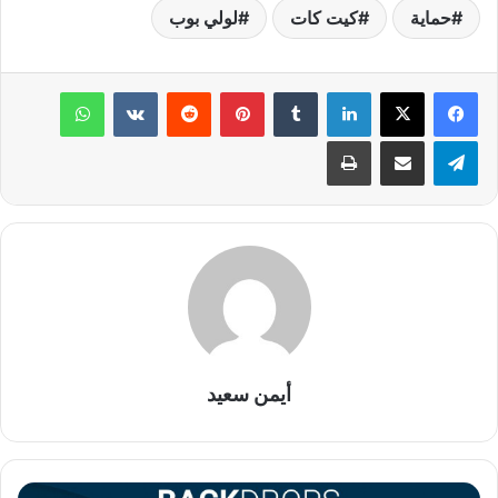
حماية
كيت كات
لولي بوب
لينكدإن
‏Tumblr
بينتيريست
‏Reddit
‏VKontakte
واتساب
تيلقرام
مشاركة عبر البريد
طباعة
أيمن سعيد
ت