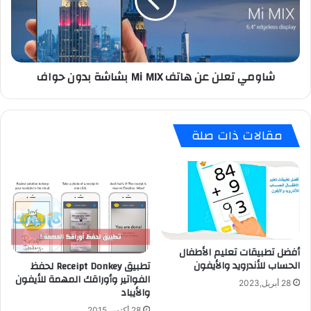
ا
ي
ت
ت
و
ع
ا
ل
ل
ن
شاومي تعلن عن هاتف Mi MIX بشاشة بدون حواف
ت
ع
ص
ن
د
ه
ي
ا
مقالات ذات صلة
ل
ت
ل
ف
ر
M
ص
i
ا
M
ص
I
:
X
أ
ب
أفضل تطبيقات تعليم الأطفال
ج
ش
الحساب للأندرويد والأيفون
تطبيق Receipt Donkey لحفظ
ه
ا
الفواتير وأوراقك المهمة للأيفون
ز
ش
28 أبريل,2023
والأيباد
ة
ة
ه
ب
28 أكتوبر,2015