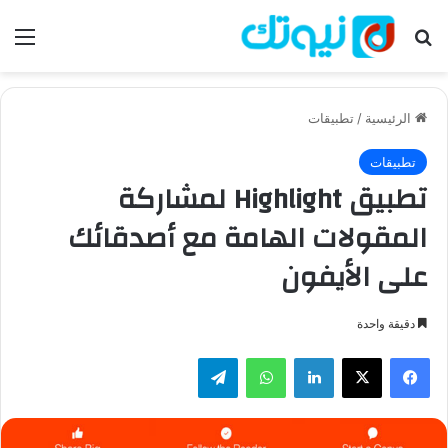
بحث عن
الق
الرئيسية
/
تطبيقات
تطبيقات
تطبيق Highlight لمشاركة
المقولات الهامة مع أصدقائك
على الأيفون
دقيقة واحدة
فيسبوك
‫X
لينكدإن
واتساب
تيلقرام