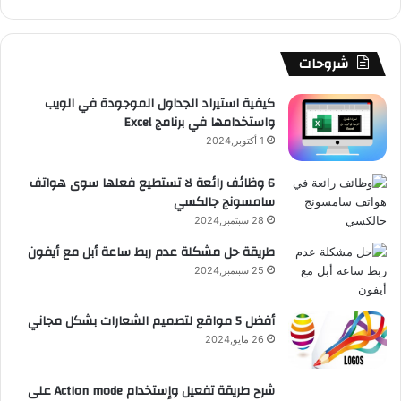
ك
u
ر
ش
ا
ل
b
ا
ا
م
م
شروحات
e
م
ت
و
كيفية استيراد الجداول الموجودة في الويب
واستخدامها في برنامج Excel
ق
1 أكتوبر,2024
ع
6 وظائف رائعة لا تستطيع فعلها سوى هواتف
سامسونج جالكسي
R
28 سبتمبر,2024
S
طريقة حل مشكلة عدم ربط ساعة أبل مع أيفون
25 سبتمبر,2024
S
أفضل 5 مواقع لتصميم الشعارات بشكل مجاني
26 مايو,2024
شرح طريقة تفعيل وإستخدام Action mode على