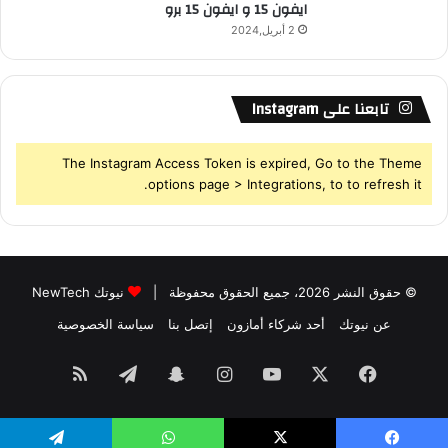
ايفون 15 و ايفون 15 برو
2 أبريل,2024
تابعنا على Instagram
The Instagram Access Token is expired, Go to the Theme
options page > Integrations, to to refresh it.
© حقوق النشر 2026، جميع الحقوق محفوظة |
نيوتك NewTech
عن نيوتك
أحد شركاء أمازون
إتصل بنا
سياسة الخصوصية
فيسبوك
‫X
‫YouTube
انستقرام
سناب
تيلقرام
ملخص
تشات
الموقع