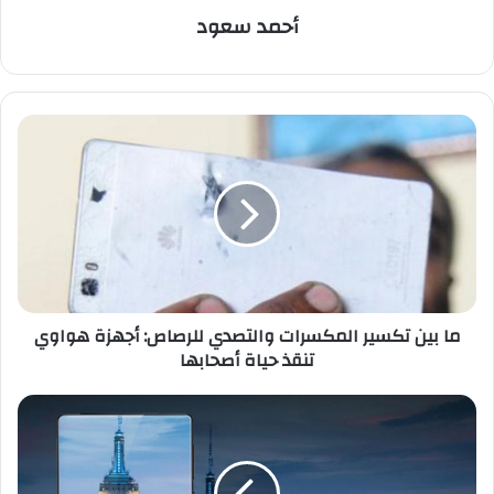
أحمد سعود
م
ا
ب
ي
ن
ت
ك
س
ي
ما بين تكسير المكسرات والتصدي للرصاص: أجهزة هواوي
ر
تنقذ حياة أصحابها
ا
ل
م
ش
ك
ا
س
و
ر
م