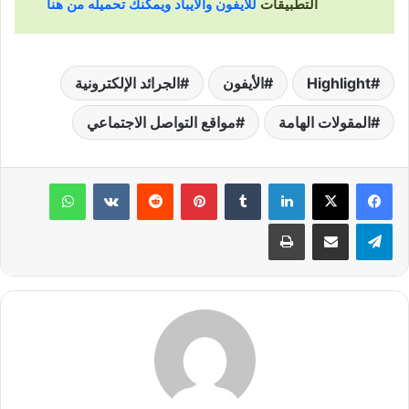
التطبيقات
للأيفون والأيباد ويمكنك تحميله من هنا
Highlight
الأيفون
الجرائد الإلكترونية
المقولات الهامة
مواقع التواصل الاجتماعي
لينكدإن
‏Tumblr
بينتيريست
‏Reddit
‏VKontakte
واتساب
تيلقرام
مشاركة عبر البريد
طباعة