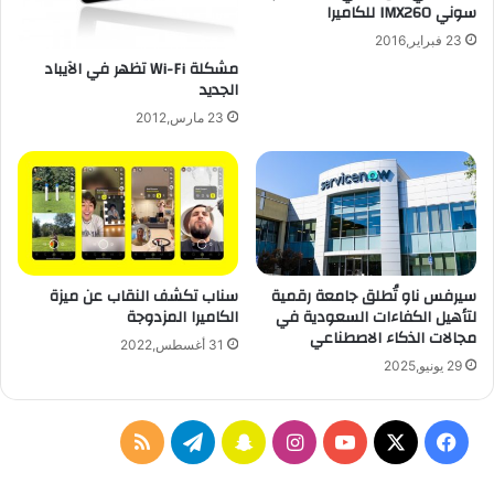
سوني IMX260 للكاميرا
ن
O
م
23 فبراير,2016
p
و
مشكلة Wi-Fi تظهر في الآيباد
t
الجديد
ج
i
و
m
23 مارس,2012
د
u
ة
s
ل
G
د
ق
ع
ا
م
د
ش
م
سيرفس ناو تُطلق جامعة رقمية
سناب تكشف النقاب عن ميزة
ر
ل
لتأهيل الكفاءات السعودية في
الكاميرا المزدوجة
ك
م
مجالات الذكاء الاصطناعي
ا
ؤ
31 أغسطس,2022
ئ
ت
29 يونيو,2025
ه
م
ا
ر
#
ف
ا
س
ت
م
M
W
ي
X
Y
ن
ن
ي
ل