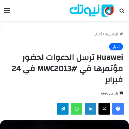
بحث عن
الق
الرئيسية
/
أخبار
أخبار
Huawei ترسل الدعوات لحضور
مؤتمرها في #MWC2013 في 24
فبراير
أقل من دقيقة
فيسبوك
‫X
لينكدإن
واتساب
تيلقرام