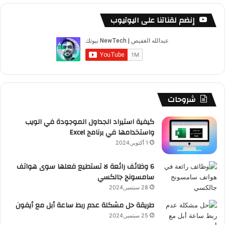
C
س
o
س
ا
ل
خ
2
إنضم لقناتنا على اليوتيوب
0
ب
u
ت
ب
ق
ص
1
3
و
T
ق
ت
ر
ا
ك
u
ر
ش
ا
ل
b
ا
ا
م
م
شروحات
e
م
ت
و
كيفية استيراد الجداول الموجودة في الويب
واستخدامها في برنامج Excel
ق
1 أكتوبر,2024
ع
6 وظائف رائعة لا تستطيع فعلها سوى هواتف
سامسونج جالكسي
R
28 سبتمبر,2024
S
طريقة حل مشكلة عدم ربط ساعة أبل مع أيفون
25 سبتمبر,2024
S