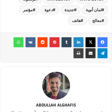
ثمان أنوية
جديدة
دعوة
مؤتمر
معالج
هاتف
لينكدإن
‏Tumblr
بينتيريست
‏Reddit
‏VKontakte
واتساب
تيلقرام
مشاركة عبر البريد
طباعة
ABDULLAH ALGHAFIS