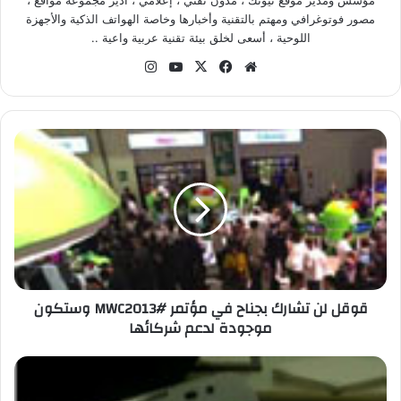
مؤسس ومدير موقع نيوتك ، مدون تقني ، إعلامي ، أدير مجموعة مواقع ،
مصور فوتوغرافي ومهتم بالتقنية وأخبارها وخاصة الهواتف الذكية والأجهزة
اللوحية ، أسعى لخلق بيئة تقنية عربية واعية ..
موق
في
‫X
‫Yo
انس
ع
سب
uT
تقر
الوي
وك
ub
ام
ب
e
ق
و
ق
ل
ل
ن
ت
ش
ا
قوقل لن تشارك بجناح في مؤتمر #MWC2013 وستكون
ر
موجودة لدعم شركائها
ك
ب
ج
L
ن
G