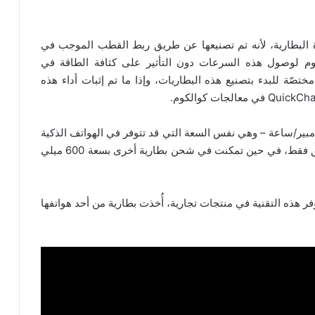
البطارية، لأنه تم تصنيعها عن طريق ربط القطب الموجب في
ثيوم لوصول هذه السرعات دون التأثير على كثافة الطاقة في
ختصّة للبدء بتصنيع هذه البطاريات، وإذا ما تم إثبات أداء هذه
ة بطاريتين، الأولى بسعة 3,000 ميلي أمبير/ساعة – وهي نفس السعة التي قد تتوفر في الهواتف الذكية
الحديثة حاليًا – بلغت 48% من الشحن بعد خمس دقائق فقط، في حين تمكنت في شحن بطارية أخرى بسعة 600 ميلي
 هذه التقنية في منتجات تجارية، أُخذت بطارية من أحد هواتفها