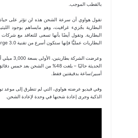
بالقطب الموجب.
تقول هواوي أن سرعة الشحن هذه لن تؤثر على حياة 
البطارية بجُزيء غرافيت، وهو مايساهم بوجود اللي
البطارية. وتقول أيضًا بأنها تسعى للتعاقد مع شركات م
البطاريات عمليًّا فإنها ستكون أسرع من تقنية QuickCharge 3.0 في معالجات كوالكوم.
وعرضت الشرك
أمبير/ساعة بدقيقتين فقط.
وفي فيديو عرضته هواوي، التي لم تتطرق إلى موعد توفر
الذكية وجرى إعادة شحنها في وحدة لإعادة الشحن.