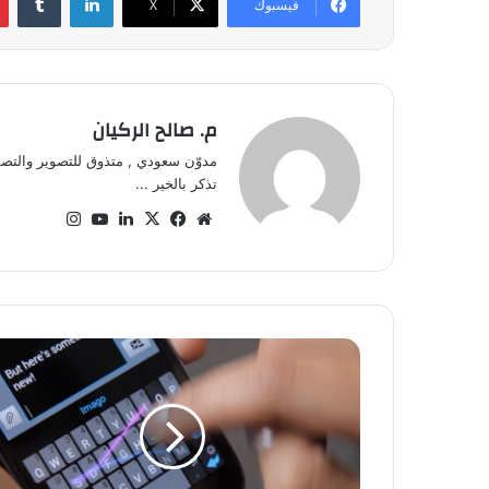
فيسبوك
‫X
م. صالح الركيان
مدوّن سعودي , متذوق للتصوير والتصم
تذكر بالخير ...
موق
في
‫X
لينك
‫Yo
انس
ع
سب
دإن
uT
تقر
الوي
وك
ub
ام
ب
e
ت
ح
د
ي
ث
ك
ي