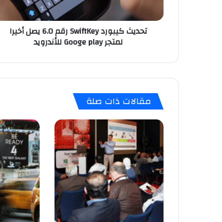
ب
و
تحديث كيبورد SwiftKey رقم 6.0 يصل أخيرا
ر
لمتجر Googe play للأندرويد
د
S
w
i
f
t
مقالات ذات صلة
K
e
y
ر
ق
م
6
.
0
ي
ص
ل