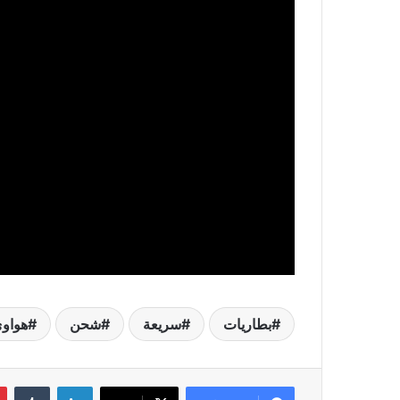
بطاريات
سريعة
شحن
هواو
لينكدإن
‏Tumblr