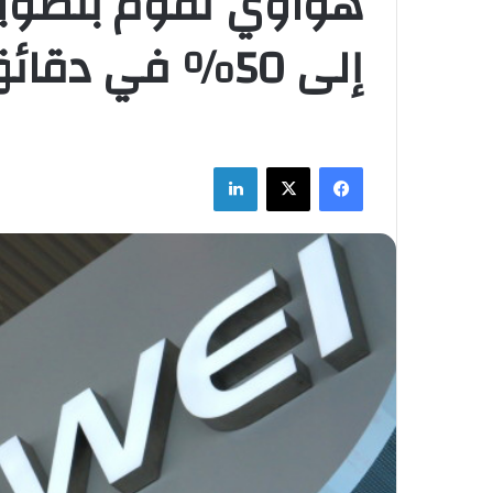
إلى 50% في دقائق
فيسبوك
‫X
لينكدإن