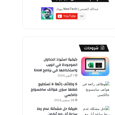
ب
u
ت
ب
ق
ص
و
T
ق
ت
ر
ا
ك
u
ر
ش
ا
ل
b
ا
ا
م
م
e
م
ت
و
شروحات
ق
كيفية استيراد الجداول
الموجودة في الويب
ع
واستخدامها في برنامج Excel
R
1 أكتوبر,2024
6 وظائف رائعة لا تستطيع
S
فعلها سوى هواتف سامسونج
جالكسي
S
28 سبتمبر,2024
طريقة حل مشكلة عدم ربط
ساعة أبل مع أيفون