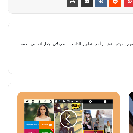
يم , مهتم للتقنية , أحب تطوير الذات , أسعى لأن أجعل لنفسي بصمة
ت
ط
ب
ي
ق
C
o