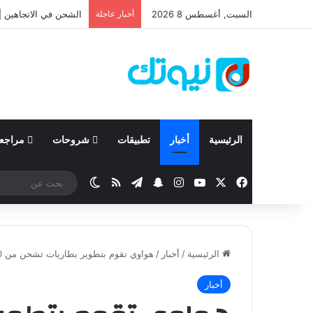
السبت, أغسطس 8 2026
أخبار عاجلة
نيسان تعلن نتائجها المالية للربع ال
الرئيسية
أخبار
تطبيقات
شروحات
مراجع
‫X
فيسبوك
‫YouTube
انستقرام
تيلقرام
سناب تشات
ملخص الموقع RSS
الوضع المظلم
الرئيسية
/
أخبار
/
هواوي تقوم بتطوير بطاريات تشحن من 0 إلى 50% في دقائق
أخبار