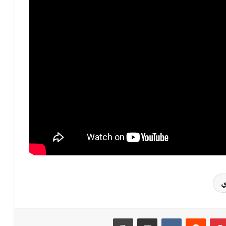
ي
بينتيريست
‏Reddit
‏VKontakte
مشاركة عبر البريد
طباعة