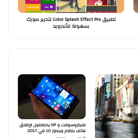
l
o
تطبيق Color Splash Effect Pro لتحرير صورك
r
بسهولة للأندرويد
S
p
l
a
s
h
E
f
f
e
c
t
P
r
o
ل
مايكروسوفت و HP يخططون لإطلاق
ت
هاتف بنظام ويندوز 10 في 2017
ح