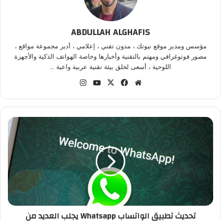
ABDULLAH ALGHAFIS
مؤسس ومدير موقع نيوتك ، مدون تقني ، إعلامي ، أدير مجموعة مواقع ،
مصور فوتوغرافي ومهتم بالتقنية وأخبارها وخاصة الهواتف الذكية والأجهزة
اللوحية ، أسعى لخلق بيئة تقنية عربية واعية ..
موق
في
‫X
‫Yo
انس
ع
سب
uT
تقر
الوي
وك
ub
ام
ب
e
ت
ح
د
ي
ث
ت
ط
ب
ي
تحديث تطبيق الواتساب Whatsapp يجلب العديد من
ق