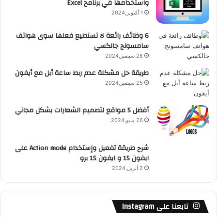
واستخدامها في برنامج Excel
ق
1 أكتوبر,2024
ع
6 وظائف رائعة لا تستطيع فعلها سوى هواتف
سامسونج جالكسي
R
28 سبتمبر,2024
S
طريقة حل مشكلة عدم ربط ساعة أبل مع أيفون
25 سبتمبر,2024
S
أفضل 5 مواقع لتصميم الشعارات بشكل مجاني
26 مايو,2024
شرح طريقة تفعيل وإستخدام Action mode على
ايفون 15 و ايفون 15 برو
2 أبريل,2024
تابعنا على Instagram