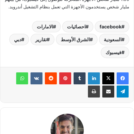
مليار شخص يستخدمون الأجهزة التي تعمل بنظام التشغيل أندرويد.
facebook
احصائيات
الامارات
السعودية
الشرق الأوسط
تقارير
دبي
فيسبوك
لينكدإن
‏Tumblr
بينتيريست
‏Reddit
‏VKontakte
واتساب
تيلقرام
مشاركة عبر البريد
طباعة