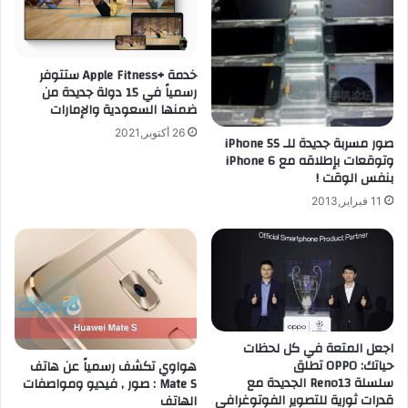
ل
ت
ع
ه
د
ا
ي
ا
خدمة +Fitness‏ Apple ستتوفر
د
ل
رسمياً في 15 دولة جديدة من
م
ت
ضمنها السعودية والإمارات
ن
ي
26 أكتوبر,2021
ا
س
صور مسربة جديدة للـ iPhone 5S
ل
ت
وتوقعات بإطلاقه مع iPhone 6
ت
بنفس الوقت !
ح
ح
ص
11 فبراير,2013
س
ل
ي
ع
ن
ل
ا
ى
ت
ت
ل
ح
ل
د
اجعل المتعة في كل لحظات
أ
ي
حياتك: OPPO تطلق
هواوي تكشف رسمياً عن هاتف
ي
ث
سلسلة Reno13 الجديدة مع
Mate S : صور , فيديو ومواصفات
ف
أ
قدرات ثورية للتصوير الفوتوغرافي
الهاتف
و
ن