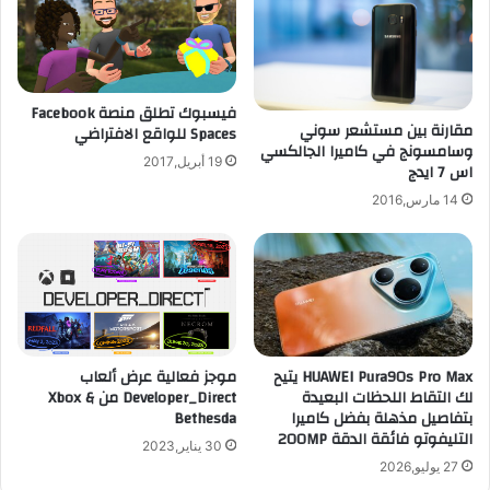
م
م
و
ح
ن
ف
ت
ز
و
فيسبوك تطلق منصة Facebook
اً
مقارنة بين مستشعر سوني
Spaces للواقع الافتراضي
ي
ل
وسامسونج في كاميرا الجالكسي
ت
ل
19 أبريل,2017
اس 7 ايدج
ر
إ
ب
14 مارس,2016
ي
ش
ج
ك
ا
ل
ب
م
ي
ن
ة
ت
م
ظ
ع
HUAWEI Pura90s Pro Max يتيح
موجز فعالية عرض ألعاب
م
ا
لك التقاط اللحظات البعيدة
Developer_Direct من Xbox &
ل
بتفاصيل مذهلة بفضل كاميرا
Bethesda
ع
التليفوتو فائقة الدقة 200MP
30 يناير,2023
د
27 يوليو,2026
ي