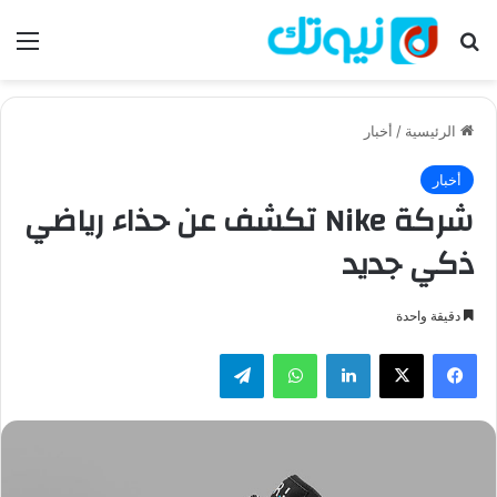
بحث عن
الق
الرئيسية
/
أخبار
أخبار
شركة Nike تكشف عن حذاء رياضي
ذكي جديد
دقيقة واحدة
فيسبوك
‫X
لينكدإن
واتساب
تيلقرام