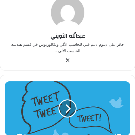
عبدالله الثويني
حائز على دبلوم دعم فني للحاسب الآلي وبكالوريوس في قسم هندسة
الحاسب الآلي ..
‫X
ت
ق
ر
ي
ر
:
9
4