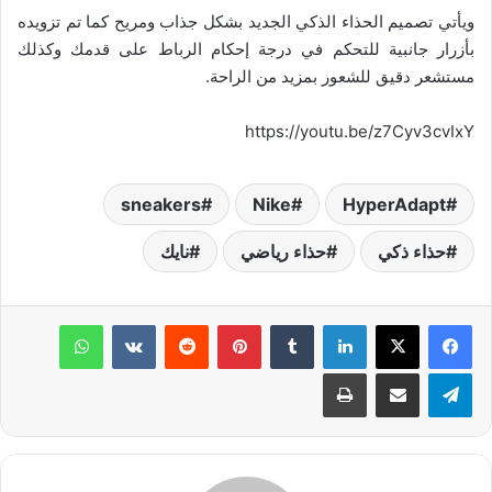
ويأتي تصميم الحذاء الذكي الجديد بشكل جذاب ومريح كما تم تزويده
بأزرار جانبية للتحكم في درجة إحكام الرباط على قدمك وكذلك
مستشعر دقيق للشعور بمزيد من الراحة.
https://youtu.be/z7Cyv3cvIxY
sneakers
Nike
HyperAdapt
حذاء ذكي
حذاء رياضي
نايك
لينكدإن
‏Tumblr
بينتيريست
‏Reddit
‏VKontakte
واتساب
تيلقرام
مشاركة عبر البريد
طباعة