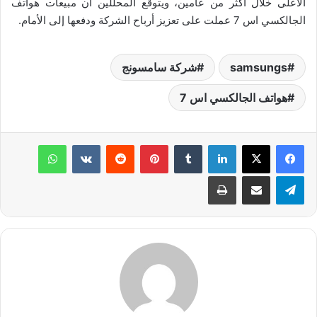
الأعلى خلال أكثر من عامين، ويتوقع المحللين أن مبيعات هواتف
الجالكسي اس 7 عملت على تعزيز أرباح الشركة ودفعها إلى الأمام.
samsungs
شركة سامسونج
هواتف الجالكسي اس 7
لينكدإن
‏Tumblr
بينتيريست
‏Reddit
‏VKontakte
واتساب
تيلقرام
مشاركة عبر البريد
طباعة