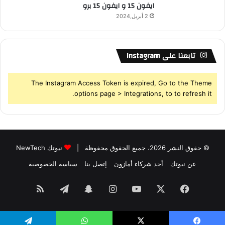
ايفون 15 و ايفون 15 برو
2 أبريل,2024
تابعنا على Instagram
The Instagram Access Token is expired, Go to the Theme
options page > Integrations, to to refresh it.
© حقوق النشر 2026، جميع الحقوق محفوظة |
نيوتك NewTech
عن نيوتك
أحد شركاء أمازون
إتصل بنا
سياسة الخصوصية
فيسبوك
‫X
‫YouTube
انستقرام
سناب
تيلقرام
ملخص
تشات
الموقع