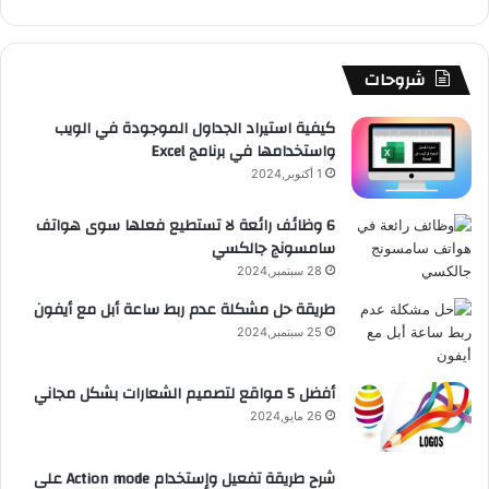
ك
u
ر
ش
ا
ل
b
ا
ا
م
م
شروحات
e
م
ت
و
كيفية استيراد الجداول الموجودة في الويب
واستخدامها في برنامج Excel
ق
1 أكتوبر,2024
ع
6 وظائف رائعة لا تستطيع فعلها سوى هواتف
سامسونج جالكسي
R
28 سبتمبر,2024
S
طريقة حل مشكلة عدم ربط ساعة أبل مع أيفون
25 سبتمبر,2024
S
أفضل 5 مواقع لتصميم الشعارات بشكل مجاني
26 مايو,2024
شرح طريقة تفعيل وإستخدام Action mode على