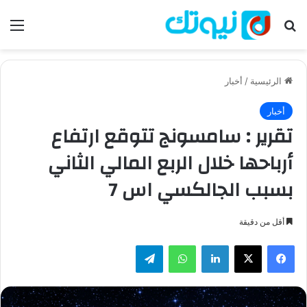
بحث عن
الق
الرئيسية
/
أخبار
أخبار
تقرير : سامسونج تتوقع ارتفاع
أرباحها خلال الربع المالي الثاني
بسبب الجالكسي اس 7
أقل من دقيقة
فيسبوك
‫X
لينكدإن
واتساب
تيلقرام