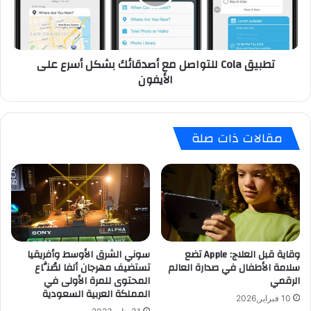
ف
C
ه
o
ا
l
ا
a
تطبيق Cola للتواصل مع أصدقائك بشكل أسرع على
ل
ل
الأيفون
ذ
ل
ك
ت
ي
و
ج
ا
مقالات ذات صلة
ا
ص
ل
ل
ك
م
س
ع
ي
أ
J
ص
M
د
a
ق
وقاية قبل العلاج: Apple تضع
سوني الشرق الأوسط وأفريقيا
x
ا
سلامة الأطفال في صدارة العالم
تستضيف مهرجان ألفا
لصُنَّاع
ئ
الرقمي
المحتوى للمرة الأولى في
ك
المملكة العربية السعودية
ب
10 فبراير,2026
ش