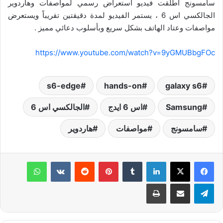
سامسونج أطلقت فيديو استعراض رسمي لمواصفات وهاردوير
الجالكسي اس 6 ، يستمر الفيديو لمدة دقيقتين تقريباً ويستعرض
مواصفات وعتاد الهاتف بشكل سريع وبأسلوب دعائي مميز .
https://www.youtube.com/watch?v=9yGMUBbgFOc
s6-edge
hands-on
galaxy s6
Samsung
اس 6 ايدج
الجالكسي اس 6
سامسونج
مواصفات
هاردوير
لينكدإن
‏Tumblr
بينتيريست
‏Reddit
‏VKontakte
واتساب
تيلقرام
مشاركة عبر البريد
طباعة