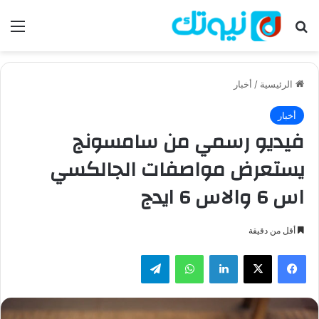
بحث عن
الق
الرئيسية
/
أخبار
أخبار
فيديو رسمي من سامسونج
يستعرض مواصفات الجالكسي
اس 6 والاس 6 ايدج
أقل من دقيقة
فيسبوك
‫X
لينكدإن
واتساب
تيلقرام