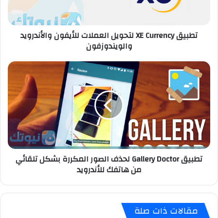
E
C
u
تطبيق XE Currency لتحويل العملات للأيفون والأندرويد
r
والويندوزفون
r
e
n
ت
c
ط
y
ب
ل
ي
ت
ق
ح
G
و
a
ي
l
ل
l
تطبيق Gallery Doctor لحذف الصور المكررة بشكل تلقائي
ا
e
من هاتفك للأندرويد
ل
r
ع
y
م
D
ل
o
مقالات ذات صلة
ا
c