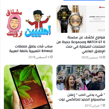
ت
t
ل
o
ل
r
أ
ل
ي
ح
ف
ذ
و
ف
ن
هواوي تكشف عن سلسلة
ا
WATCH GT 6 ومجموعة جديدة من
و
ل
سناب شات يطلق ملصقات
المنتجات المبتكرة في حدث
ا
ص
Bitmoji التعبيرية باللغة العربية
الإطلاق العالمي
ل
و
أ
ر
5 أغسطس,2018
19 سبتمبر,2025
ن
ا
د
ل
ر
م
و
ك
ي
ر
د
ر
و
ة
” شيء يدعى الحب ” إعلان
ا
ب
سامسونج الجديد للجالكسي نوت
ل
ش
7 فبراير,2012
و
ك