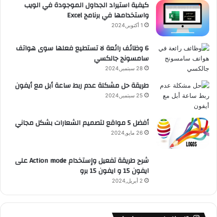
e
م
ت
و
كيفية استيراد الجداول الموجودة في الويب
ي
واستخدامها في برنامج Excel
د
ق
1 أكتوبر,2024
ع
6 وظائف رائعة لا تستطيع فعلها سوى هواتف
سامسونج جالكسي
R
28 سبتمبر,2024
S
طريقة حل مشكلة عدم ربط ساعة أبل مع أيفون
25 سبتمبر,2024
S
أفضل 5 مواقع لتصميم الشعارات بشكل مجاني
26 مايو,2024
شرح طريقة تفعيل وإستخدام Action mode على
ايفون 15 و ايفون 15 برو
2 أبريل,2024