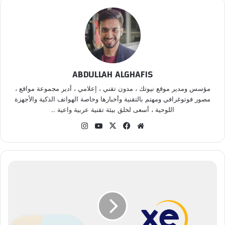
ABDULLAH ALGHAFIS
مؤسس ومدير موقع نيوتك ، مدون تقني ، إعلامي ، أدير مجموعة مواقع ،
مصور فوتوغرافي ومهتم بالتقنية وأخبارها وخاصة الهواتف الذكية والأجهزة
اللوحية ، أسعى لخلق بيئة تقنية عربية واعية ..
موق
في
‫X
‫Yo
انس
ع
سب
uT
تقر
الوي
وك
ub
ام
ب
e
ت
ط
ب
ي
ق
X