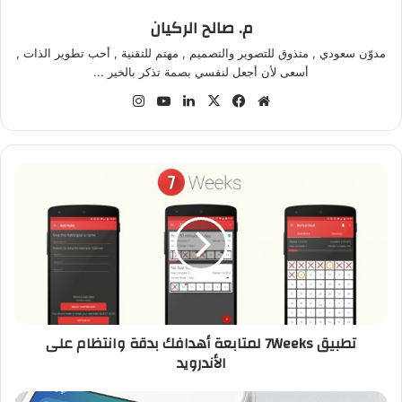
م. صالح الركيان
مدوّن سعودي , متذوق للتصوير والتصميم , مهتم للتقنية , أحب تطوير الذات ,
أسعى لأن أجعل لنفسي بصمة تذكر بالخير ...
موق
في
‫X
لينك
‫Yo
انس
ع
سب
دإن
uT
تقر
الوي
وك
ub
ام
ب
e
ت
ط
ب
ي
ق
7
W
e
e
تطبيق 7Weeks لمتابعة أهدافك بدقة وانتظام على
k
الأندرويد
s
ل
م
ك