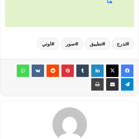
هنا
تدرج
تطبيق
صور
لوني
لينكدإن
‏Tumblr
بينتيريست
‏Reddit
‏VKontakte
واتساب
تيلقرام
مشاركة عبر البريد
طباعة