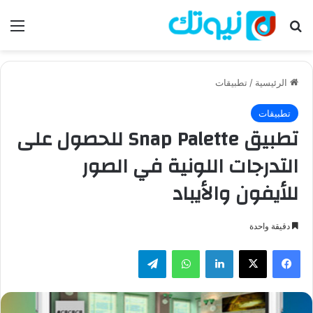
بحث عن
الق
الرئيسية
/
تطبيقات
تطبيقات
تطبيق Snap Palette للحصول على
التدرجات اللونية في الصور
للأيفون والأيباد
دقيقة واحدة
فيسبوك
‫X
لينكدإن
واتساب
تيلقرام