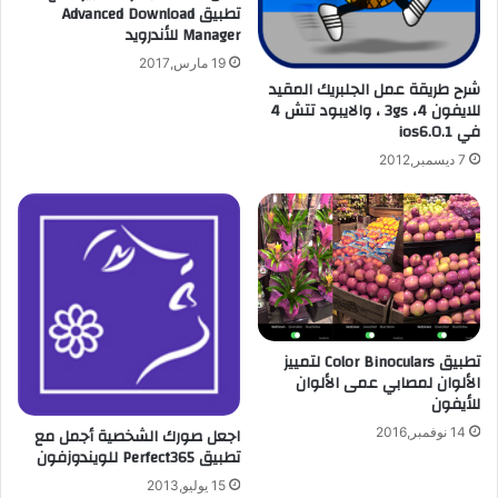
تطبيق Advanced Download
م
إ
Manager للأندرويد
ع
ل
ل
ى
19 مارس,2017
ى
6
شرح طريقة عمل الجلبريك المقيد
ا
للايفون 4، 3gs ، والايبود تتش 4
أ
في ios6.0.1
ل
ر
أ
ق
7 ديسمبر,2012
ن
ا
د
م
ر
و
و
ا
ي
ل
د
ع
ك
س
تطبيق Color Binoculars لتمييز
ل
الألوان لمصابي عمى الألوان
ل
للأيفون
أ
اجعل صورك الشخصية أجمل مع
14 نوفمبر,2016
ي
تطبيق Perfect365 للويندوزفون
ف
و
15 يوليو,2013