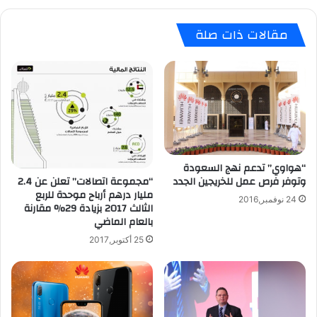
ي
ا
ف
ن
مقالات ذات صلة
و
ا
ن
ت
7
ا
ل
ل
ل
خ
م
ا
ا
ص
ء
ة
و
ب
ف
“هواوي” تدعم نهج السعودة
ك
“مجموعة اتصالات” تعلن عن 2.4
وتوفر فرص عمل للخريجين الجدد
ي
م
مليار درهم أرباح موحدة للربع
د
ن
24 نوفمبر,2016
الثالث 2017 بزيادة 29% مقارنة
و
ا
بالعام الماضي
ه
ل
ا
25 أكتوبر,2017
أ
ت
ي
ا
ف
ل
و
ا
ن
خ
ا