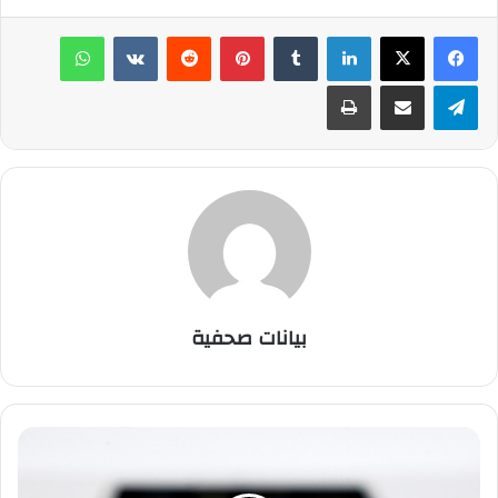
لينكدإن
‏Tumblr
بينتيريست
‏Reddit
‏VKontakte
واتساب
تيلقرام
مشاركة عبر البريد
طباعة
بيانات صحفية
ت
ف
ا