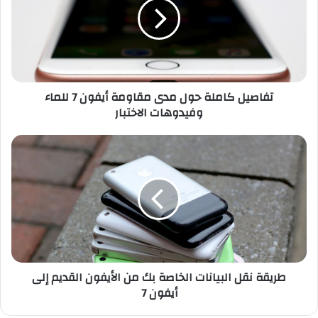
ص
ي
ل
ك
ا
م
تفاصيل كاملة حول مدى مقاومة أيفون 7 للماء
ل
وفيدوهات الاختبار
ة
ح
و
ط
ل
ر
م
ي
د
ق
ى
ة
م
ن
ق
ق
ا
ل
و
ا
طريقة نقل البيانات الخاصة بك من الأيفون القديم إلى
م
ل
أيفون 7
ة
ب
أ
ي