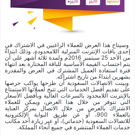
وسيتاح هذا العرض للعملاء الراغبين في الاشتراك في
إحدى باقات الإنترنت المنزلية اللامحدودة، وذلك ابتداءً
من الأحد
25
سبتمبر
2016
م ولمدة ثلاثة أشهر على أن
يتم احتساب القيمة الأساسية للباقة المختارة بعد انتهاء
فترة استفادة العميل المشترك في العرض والمقدرة
بشهرين ابتداءً من تاريخ اشتراكه.
وبينت الاتصالات السعودية أن طرحها يواكب حرصها
على تقديم أفضل الخدمات التي تتيح لعملائها الاستمتاع
بالإنترنت اللامحدود بالسرعات العالية وبأفضل الأسعار
التي تتوفر من خلال هذا العرض، ويمكن للعملاء
الاشتراك بالعرض من خلال الاتصال بمركز العناية
بالعملاء
900
، أو عن طريق البوابة الإلكترونية
للاتصالات السعودية (خدماتي)، أو عبر زيارة أحد مكاتب
خدمات العملاء المنتشرة في جميع أنحاء المملكة.