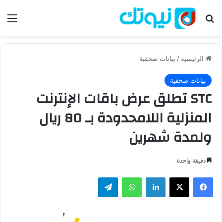
بحث عن
الق
الرئيسية
/
بيانات صحفية
بيانات صحفية
STC تطلق عرض باقات الإنترنت
المنزلية اللامحدودة بـ 80 ريال
ولمدة شهرين
دقيقة واحدة
فيسبوك
‫X
لينكدإن
واتساب
تيلقرام