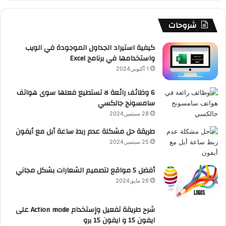
ك
u
ر
ش
ا
ل
b
ا
ا
م
م
شروحات
e
م
ت
و
كيفية استيراد الجداول الموجودة في الويب
واستخدامها في برنامج Excel
ق
1 أكتوبر,2024
ع
6 وظائف رائعة لا تستطيع فعلها سوى هواتف
سامسونج جالكسي
R
28 سبتمبر,2024
S
طريقة حل مشكلة عدم ربط ساعة أبل مع أيفون
25 سبتمبر,2024
S
أفضل 5 مواقع لتصميم الشعارات بشكل مجاني
26 مايو,2024
شرح طريقة تفعيل وإستخدام Action mode على
ايفون 15 و ايفون 15 برو