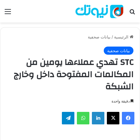
بحث عن
الق
الرئيسية
/
بيانات صحفية
بيانات صحفية
STC تهدي عملاءها يومين من
المكالمات المفتوحة داخل وخارج
الشبكة
دقيقة واحدة
فيسبوك
‫X
لينكدإن
واتساب
تيلقرام