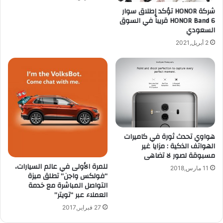
ب
م
شركة HONOR تؤكد إطلاق سوار
Z
ي
HONOR Band 6 قريباً في السوق
B
ر
السعودي
o
ا
2 أبريل,2021
o
أ
k
م
ا
ا
ل
م
ج
ي
د
ة
ي
ب
د
د
ق
هواوي تحدث ثورة في كاميرات
ة
الهواتف الذكية : مزايا غير
2
مسبوقة لصور لا تضاهى
0
للمرة الأولى في عالم السيارات،
11 مارس,2018
م
“فولكس واجن” تطلق ميزة
ي
التواصل المباشرة مع خدمة
ق
العملاء عبر “تويتر”
ا
27 فبراير,2017
ب
ي