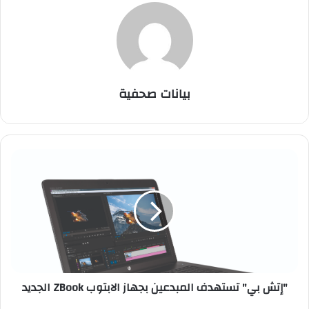
بيانات صحفية
"
إ
ت
ش
ب
ي
"
ت
س
"إتش بي" تستهدف المبدعين بجهاز الابتوب ZBook الجديد
ت
ه