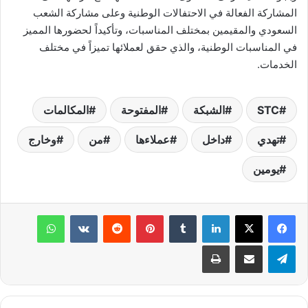
المشاركة الفعالة في الاحتفالات الوطنية وعلى مشاركة الشعب
السعودي والمقيمين بمختلف المناسبات، وتأكيداً لحضورها المميز
في المناسبات الوطنية، والذي حقق لعملائها تميزاً في مختلف
الخدمات.
STC
الشبكة
المفتوحة
المكالمات
تهدي
داخل
عملاءها
من
وخارج
يومين
لينكدإن
‏Tumblr
بينتيريست
‏Reddit
‏VKontakte
واتساب
تيلقرام
مشاركة عبر البريد
طباعة