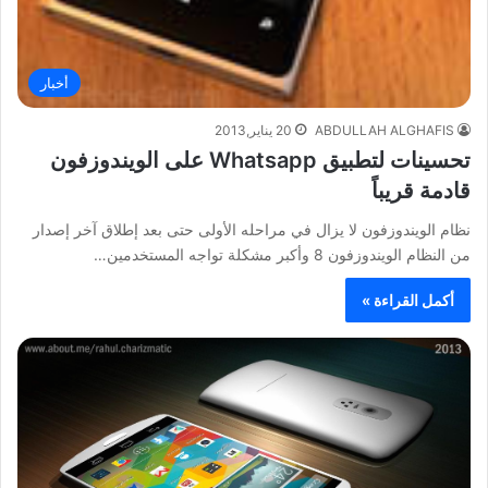
أخبار
ABDULLAH ALGHAFIS
20 يناير,2013
تحسينات لتطبيق Whatsapp على الويندوزفون
قادمة قريباً
نظام الويندوزفون لا يزال في مراحله الأولى حتى بعد إطلاق آخر إصدار
من النظام الويندوزفون 8 وأكبر مشكلة تواجه المستخدمين…
أكمل القراءة »