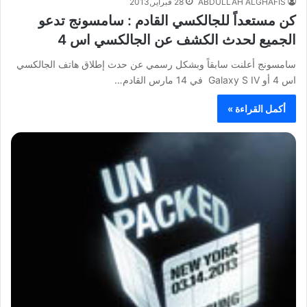
ABDULLAH ALGHAFIS
28 فبراير,2013
كن مستعداً للجالكسي القادم : سامسونج تدعو
الجميع لحدث الكشف عن الجالكسي اس 4
سامسونج أعلنت سابقاً وبشكل رسمي عن حدث إطلاق هاتف الجالكسي
اس 4 أو Galaxy S IV في 14 مارس القادم…
أكمل القراءة »