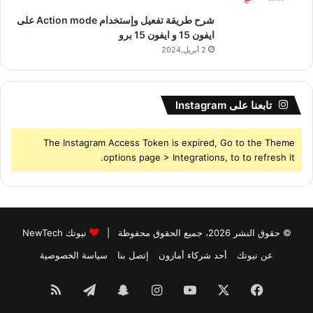
شرح طريقة تفعيل وإستخدام Action mode على
ايفون 15 و ايفون 15 برو
2 أبريل,2024
تابعنا على Instagram
The Instagram Access Token is expired, Go to the Theme
options page > Integrations, to to refresh it.
© حقوق النشر 2026، جميع الحقوق محفوظة |
نيوتك NewTech
عن نيوتك
أحد شركاء أمازون
إتصل بنا
سياسة الخصوصية
فيسبوك
‫X
‫YouTube
انستقرام
سناب
تيلقرام
ملخص