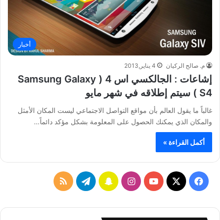
أخبار
م. صالح الركيان
4 يناير,2013
إشاعات : الجالكسي اس 4 ( Samsung Galaxy
S4 ) سيتم إطلاقه في شهر مايو
غالباً ما يقول العالم بأن مواقع التواصل الاجتماعي ليست المكان الأمثل
والمكان الذي يمكنك الحصول على المعلومة بشكل مؤكد دائماً…
أكمل القراءة »
ف
ا
س
ت
م
ي
X
Y
ن
ن
ي
ل