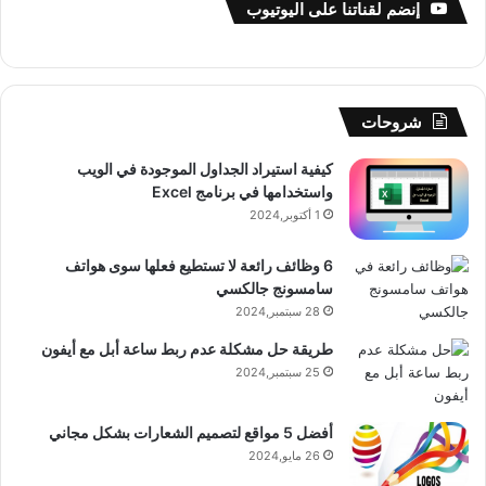
س
o
س
ا
ل
خ
إنضم لقناتنا على اليوتيوب
ب
u
ت
ب
ق
ص
و
T
ق
ت
ر
ا
شروحات
ك
u
ر
ش
ا
ل
كيفية استيراد الجداول الموجودة في الويب
b
ا
ا
م
م
واستخدامها في برنامج Excel
e
م
ت
و
1 أكتوبر,2024
ق
6 وظائف رائعة لا تستطيع فعلها سوى هواتف
سامسونج جالكسي
ع
28 سبتمبر,2024
R
طريقة حل مشكلة عدم ربط ساعة أبل مع أيفون
25 سبتمبر,2024
S
أفضل 5 مواقع لتصميم الشعارات بشكل مجاني
S
26 مايو,2024