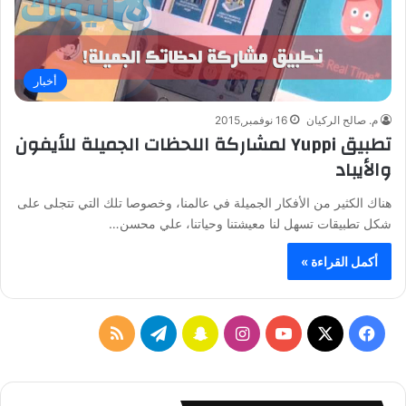
أخبار
م. صالح الركيان
16 نوفمبر,2015
تطبيق Yuppi لمشاركة اللحظات الجميلة للأيفون
والأيباد
هناك الكثير من الأفكار الجميلة في عالمنا، وخصوصا تلك التي تتجلى على
شكل تطبيقات تسهل لنا معيشتنا وحياتنا، علي محسن…
أكمل القراءة »
ف
ا
س
ت
م
ي
X
Y
ن
ن
ي
ل
س
o
س
ا
ل
خ