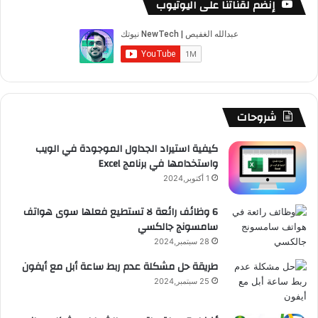
إنضم لقناتنا على اليوتيوب
ب
u
ت
ب
ق
ص
و
T
ق
ت
ر
ا
ك
u
ر
ش
ا
ل
b
ا
ا
م
م
شروحات
e
م
ت
و
كيفية استيراد الجداول الموجودة في الويب
واستخدامها في برنامج Excel
ق
1 أكتوبر,2024
ع
6 وظائف رائعة لا تستطيع فعلها سوى هواتف
سامسونج جالكسي
R
28 سبتمبر,2024
S
طريقة حل مشكلة عدم ربط ساعة أبل مع أيفون
25 سبتمبر,2024
S