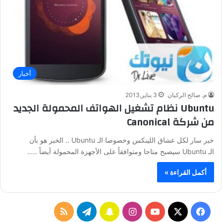
أخبار
م. صالح الركيان
3 يناير,2013
Ubuntu نظام تشغيل الهواتف المحمولة الجديد
من شركة Canonical
خبر سار لكل عشاق اللينكس وخصوصا الـ Ubuntu .. الخبر هو بأن
الـ Ubuntu سيصبح متاحا ومتوافقاً على الأجهزة المحمولة أيضاً ..…
أكمل القراءة »
ف
ا
س
ت
م