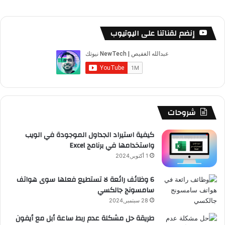
ي
X
Y
ن
ن
ي
ل
س
o
س
ا
ل
خ
إنضم لقناتنا على اليوتيوب
ب
u
ت
ب
ق
ص
و
T
ق
ت
ر
ا
ك
u
ر
ش
ا
ل
b
ا
ا
م
م
شروحات
e
م
ت
و
كيفية استيراد الجداول الموجودة في الويب
واستخدامها في برنامج Excel
ق
1 أكتوبر,2024
ع
6 وظائف رائعة لا تستطيع فعلها سوى هواتف
سامسونج جالكسي
R
28 سبتمبر,2024
S
طريقة حل مشكلة عدم ربط ساعة أبل مع أيفون