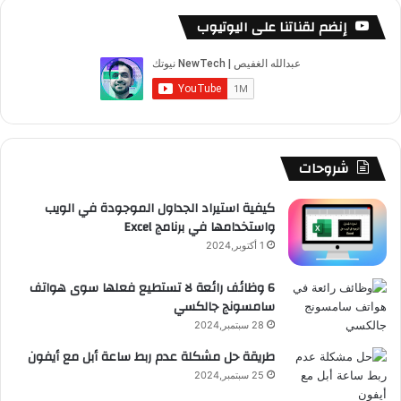
س
o
س
ا
ل
خ
إنضم لقناتنا على اليوتيوب
ب
u
ت
ب
ق
ص
و
T
ق
ت
ر
ا
ك
u
ر
ش
ا
ل
b
ا
ا
م
م
شروحات
e
م
ت
و
كيفية استيراد الجداول الموجودة في الويب
واستخدامها في برنامج Excel
ق
1 أكتوبر,2024
ع
6 وظائف رائعة لا تستطيع فعلها سوى هواتف
سامسونج جالكسي
R
28 سبتمبر,2024
S
طريقة حل مشكلة عدم ربط ساعة أبل مع أيفون
25 سبتمبر,2024
S