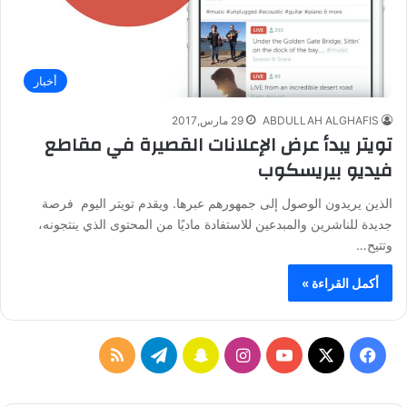
أخبار
ABDULLAH ALGHAFIS
29 مارس,2017
تويتر يبدأ عرض الإعلانات القصيرة في مقاطع
فيديو بيريسكوب
الذين يريدون الوصول إلى جمهورهم عبرها. ويقدم تويتر اليوم فرصة
جديدة للناشرين والمبدعين للاستفادة ماديًا من المحتوى الذي ينتجونه،
وتتيح…
أكمل القراءة »
ف
ا
س
ت
م
ي
X
Y
ن
ن
ي
ل