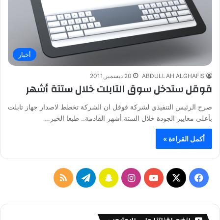
أخبار
ABDULLAH ALGHAFIS
20 ديسمبر,2011
قوقل ستدخل سوق التابلت خلال ستتة أشهر
صرح الرئيس التنفيذي لشركة قوقل ان الشركة تخطط لاصدار جهاز تابلت
بأعلى معايير الجودة خلال الستة أشهر القادمة.. طبعا الخبر…
أكمل القراءة »
ف
ا
س
ت
م
ي
X
Y
ن
ن
ي
ل
س
o
س
ا
ل
خ