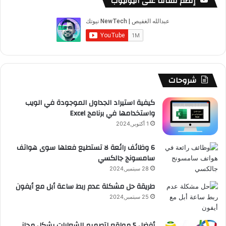
إنضم لقناتنا على اليوتيوب
ب
u
ت
ب
ق
ص
و
T
ق
ت
ر
ا
ك
u
ر
ش
ا
ل
b
ا
ا
م
م
شروحات
e
م
ت
و
كيفية استيراد الجداول الموجودة في الويب
واستخدامها في برنامج Excel
ق
1 أكتوبر,2024
ع
6 وظائف رائعة لا تستطيع فعلها سوى هواتف
سامسونج جالكسي
R
28 سبتمبر,2024
S
طريقة حل مشكلة عدم ربط ساعة أبل مع أيفون
25 سبتمبر,2024
S
أفضل 5 مواقع لتصميم الشعارات بشكل مجاني