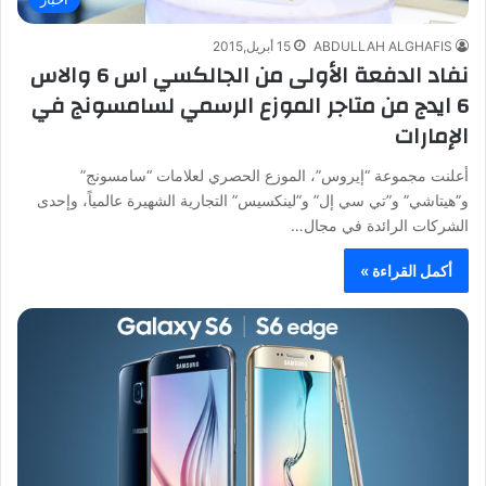
ABDULLAH ALGHAFIS
15 أبريل,2015
نفاد الدفعة الأولى من الجالكسي اس 6 والاس
6 ايدج من متاجر الموزع الرسمي لسامسونج في
الإمارات
أعلنت مجموعة “إيروس”، الموزع الحصري لعلامات “سامسونج”
و”هيتاشي” و”تي سي إل” و”لينكسيس” التجارية الشهيرة عالمياً، وإحدى
الشركات الرائدة في مجال…
أكمل القراءة »