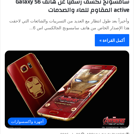
سامسونج تكشف رسمياً عن هاتف Galaxy S6
active المقاوم للماء والصدمات
وأخيراً بعد طول انتظار مع العديد من التسريبات والشائعات التي لاحقت
هذا الإصدار الخاص من هاتف سامسونج الجالكسي اس 6…
أكمل القراءة »
أجهزة واكسسوارات