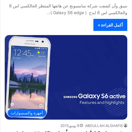
سبق وأن كشفت شركة سامسونج عن هاتفها المنتظر الجالكسي اس 6
والجالكسي اس 6 ايدج ( Galaxy S6 edge )…
أكمل القراءة »
أجهزة واكسسوارات
ABDULLAH ALGHAFIS
9 يونيو,2015