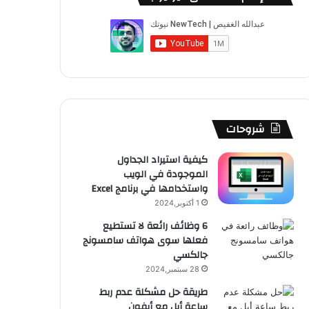
ب
u
ت
ب
ق
ص
و
T
ق
ت
ر
ا
ك
u
ر
ش
ا
ل
b
ا
ا
م
م
e
م
ت
و
شروحات
ق
كيفية استيراد الجداول
الموجودة في الويب
ع
واستخدامها في برنامج Excel
R
1 أكتوبر,2024
6 وظائف رائعة لا تستطيع
S
فعلها سوى هواتف سامسونج
جالكسي
S
28 سبتمبر,2024
طريقة حل مشكلة عدم ربط
ساعة أبل مع أيفون