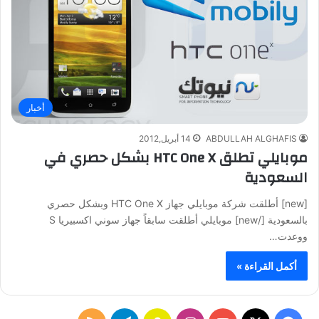
أخبار
ABDULLAH ALGHAFIS
14 أبريل,2012
موبايلي تطلق HTC One X بشكل حصري في
السعودية
[new] أطلقت شركة موبايلي جهاز HTC One X وبشكل حصري
بالسعودية [/new] موبايلي أطلقت سابقاً جهاز سوني اكسبيريا S
ووعدت…
أكمل القراءة »