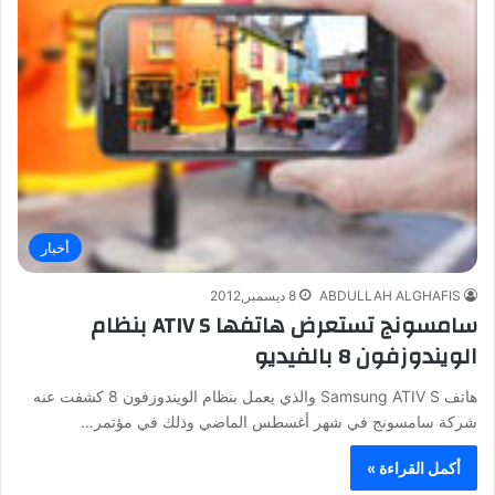
أخبار
ABDULLAH ALGHAFIS
8 ديسمبر,2012
سامسونج تستعرض هاتفها ATIV S بنظام
الويندوزفون 8 بالفيديو
هاتف Samsung ATIV S والذي يعمل بنظام الويندوزفون 8 كشفت عنه
شركة سامسونج في شهر أغسطس الماضي وذلك في مؤتمر…
أكمل القراءة »