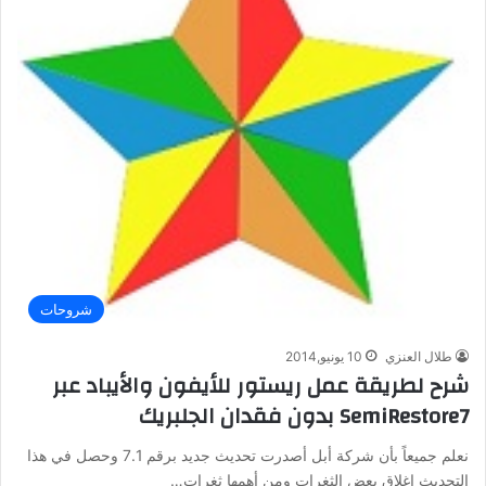
شروحات
طلال العنزي
10 يونيو,2014
شرح لطريقة عمل ريستور للأيفون والأيباد عبر
SemiRestore7 بدون فقدان الجلبريك
نعلم جميعاً بأن شركة أبل أصدرت تحديث جديد برقم 7.1 وحصل في هذا
التحديث إغلاق بعض الثغرات ومن أهمها ثغرات…