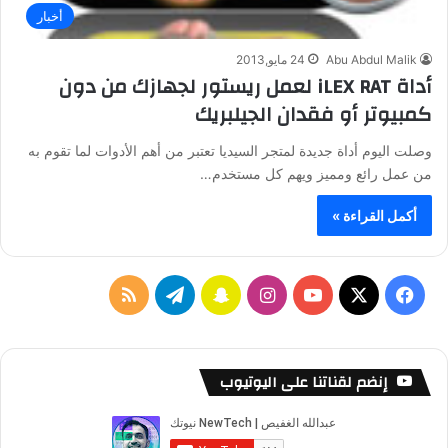
أخبار
Abu Abdul Malik
24 مايو,2013
أداة iLEX RAT لعمل ريستور لجهازك من دون
كمبيوتر أو فقدان الجيلبريك
وصلت اليوم أداة جديدة لمتجر السيديا تعتبر من أهم الأدوات لما تقوم به
من عمل رائع ومميز ويهم كل مستخدم…
أكمل القراءة »
ف
ا
س
ت
م
ي
X
Y
ن
ن
ي
ل
س
o
س
ا
ل
خ
إنضم لقناتنا على اليوتيوب
ب
u
ت
ب
ق
ص