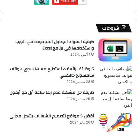
و
T
ق
ت
ر
ا
ك
u
ر
ش
ا
ل
b
ا
ا
م
م
شروحات
e
م
ت
و
كيفية استيراد الجداول الموجودة في الويب
واستخدامها في برنامج Excel
ق
1 أكتوبر,2024
ع
6 وظائف رائعة لا تستطيع فعلها سوى هواتف
سامسونج جالكسي
R
28 سبتمبر,2024
S
طريقة حل مشكلة عدم ربط ساعة أبل مع أيفون
25 سبتمبر,2024
S
أفضل 5 مواقع لتصميم الشعارات بشكل مجاني
26 مايو,2024