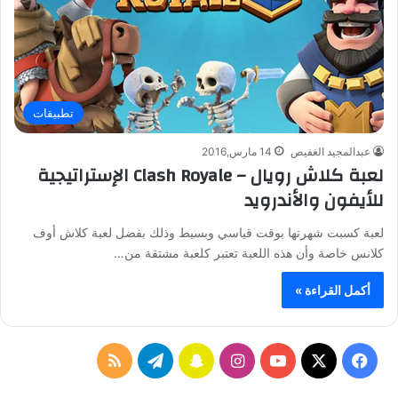
تطبيقات
عبدالمجيد الغفيص
14 مارس,2016
لعبة كلاش رويال – Clash Royale الإستراتيجية
للأيفون والأندرويد
لعبة كسبت شهرتها بوقت قياسي وبسيط وذلك بفضل لعبة كلاش أوف
كلانس خاصة وأن هذه اللعبة تعتبر كلعبة مشتقة من…
أكمل القراءة »
ف
ا
س
ت
م
ي
X
Y
ن
ن
ي
ل