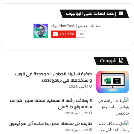
س
o
س
ا
ل
خ
إنضم لقناتنا على اليوتيوب
ب
u
ت
ب
ق
ص
و
T
ق
ت
ر
ا
ك
u
ر
ش
ا
ل
b
ا
ا
م
م
شروحات
e
م
ت
و
كيفية استيراد الجداول الموجودة في الويب
واستخدامها في برنامج Excel
ق
1 أكتوبر,2024
ع
6 وظائف رائعة لا تستطيع فعلها سوى هواتف
سامسونج جالكسي
R
28 سبتمبر,2024
S
طريقة حل مشكلة عدم ربط ساعة أبل مع أيفون
25 سبتمبر,2024
S