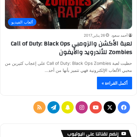
ألعاب الفيديو
أحمد سعود
26 يناير,2017
لعبة الأكشن والزومبي Call of Duty: Black Ops
Zombies للأندرويد والأيفون
حظيت لعبة Call of Duty: Black Ops Zombies على إعجاب كثيرين من
محبي الألعاب الإلكترونية فهي تتميز بأنها من أحد…
أكمل القراءة »
ف
ا
س
ت
م
ي
X
Y
ن
ن
ي
ل
س
o
س
ا
ل
خ
إنضم لقناتنا على اليوتيوب