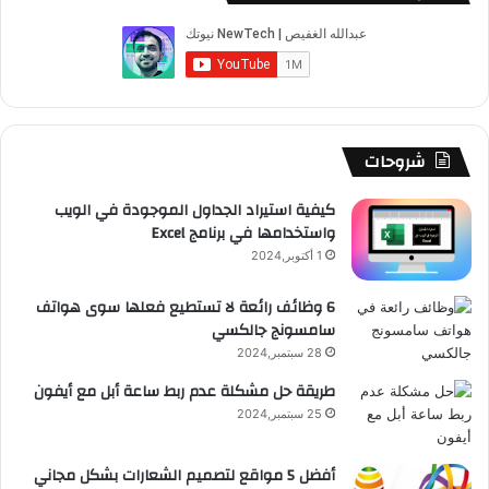
ب
u
ت
ب
ق
ص
و
T
ق
ت
ر
ا
ك
u
ر
ش
ا
ل
b
ا
ا
م
م
شروحات
e
م
ت
و
كيفية استيراد الجداول الموجودة في الويب
واستخدامها في برنامج Excel
ق
1 أكتوبر,2024
ع
6 وظائف رائعة لا تستطيع فعلها سوى هواتف
سامسونج جالكسي
R
28 سبتمبر,2024
S
طريقة حل مشكلة عدم ربط ساعة أبل مع أيفون
25 سبتمبر,2024
S
أفضل 5 مواقع لتصميم الشعارات بشكل مجاني