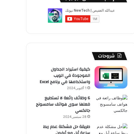
ب
u
ت
ب
ق
ص
و
T
ق
ت
ر
ا
ك
u
ر
ش
ا
ل
b
ا
ا
م
م
e
م
ت
و
شروحات
ق
كيفية استيراد الجداول
الموجودة في الويب
ع
واستخدامها في برنامج Excel
R
1 أكتوبر,2024
6 وظائف رائعة لا تستطيع
S
فعلها سوى هواتف سامسونج
جالكسي
S
28 سبتمبر,2024
طريقة حل مشكلة عدم ربط
ساعة أبل مع أيفون