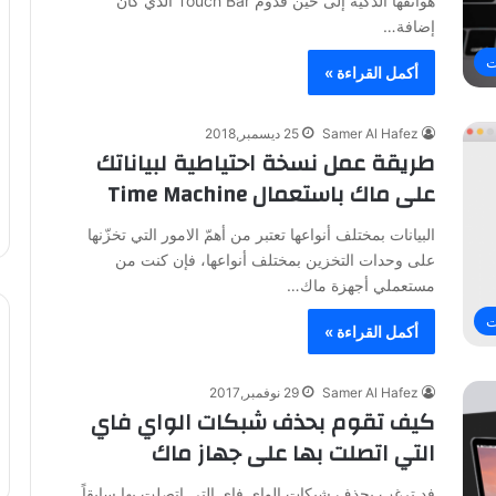
هواتفها الذكيّة إلى حين قدوم Touch Bar الذي كان
إضافة…
ت
أكمل القراءة »
Samer Al Hafez
25 ديسمبر,2018
طريقة عمل نسخة احتياطية لبياناتك
على ماك باستعمال Time Machine
البيانات بمختلف أنواعها تعتبر من أهمّ الامور التي تخزّنها
على وحدات التخزين بمختلف أنواعها، فإن كنت من
مستعملي أجهزة ماك…
ت
أكمل القراءة »
Samer Al Hafez
29 نوفمبر,2017
كيف تقوم بحذف شبكات الواي فاي
التي اتصلت بها على جهاز ماك
فد ترغب بحذف شبكات الواي فاي التي اتصلت بها سابقاً