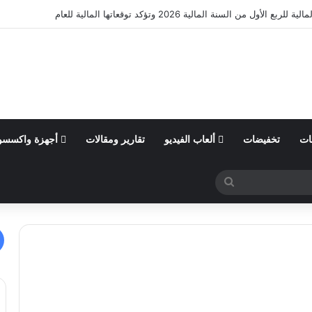
ى الذات في ألبانيا وزيمبابوي عبر مشروع “الضوء الأخضر”
ات
تخفيضات
ألعاب الفيديو
تقارير ومقالات
أجهزة واكسسو
بحث
عن