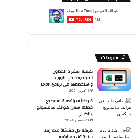
ب
u
ت
ب
ق
ص
و
T
ق
ت
ر
ا
ك
u
ر
ش
ا
ل
b
ا
ا
م
م
e
م
ت
و
شروحات
ق
كيفية استيراد الجداول
الموجودة في الويب
ع
واستخدامها في برنامج Excel
R
1 أكتوبر,2024
6 وظائف رائعة لا تستطيع
S
فعلها سوى هواتف سامسونج
جالكسي
S
28 سبتمبر,2024
طريقة حل مشكلة عدم ربط
ساعة أبل مع أيفون