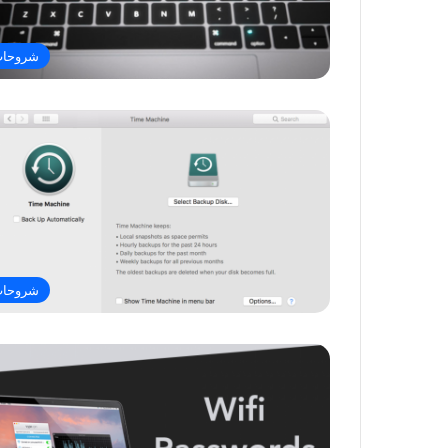
شروحا
شروحا