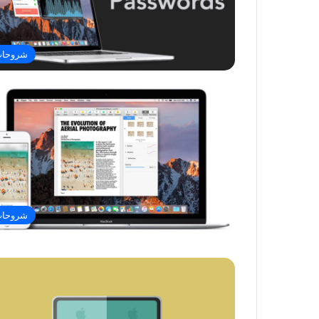
شروحا
شروحا