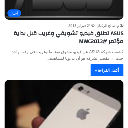
أخبار
م. صالح الركيان
21 فبراير,2013
ASUS تطلق فيديو تشويقي وغريب قبل بداية
مؤتمر #MWC2013
كشفت شركة ASUS عن فيديو مشوق نوعا ما وغريب في وقت واحد
حيث ان مقصد الشركة هو أن تدعونا لمشاهدة…
أكمل القراءة »