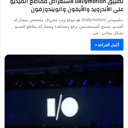
تطبيق Dailymotion لاستعراض مقاطع الفيديو
على الأندرويد والأيفون والويندوزفون
ديليموشن (Dailymotion) هو موقع ويب معروف متخصص بمشاركة
الفيديو، يسمح للمستخدمين برفع ومشاهدة ومشاركة مقاطع الفيديو
بشكل مجاني . في…
أكمل القراءة »