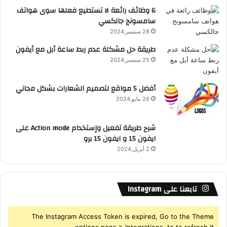
ع
6 وظائف رائعة لا تستطيع فعلها سوى هواتف
سامسونج جالكسي
R
28 سبتمبر,2024
S
طريقة حل مشكلة عدم ربط ساعة أبل مع أيفون
25 سبتمبر,2024
S
أفضل 5 مواقع لتصميم الشعارات بشكل مجاني
26 مايو,2024
شرح طريقة تفعيل وإستخدام Action mode على
ايفون 15 و ايفون 15 برو
2 أبريل,2024
تابعنا على Instagram
The Instagram Access Token is expired, Go to the Theme