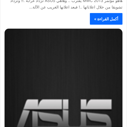
هاهو مؤتمر MWC 2013 يقترب .. وهاهي ASUS تزداد غرابة .!! وتزداد
تشويقا من خلال اعلاناتها ..! فبعد اعلانها الغريب عن الآلة…
أكمل القراءة »