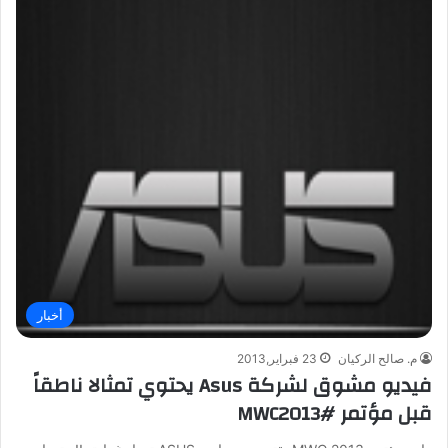
أخبار
م. صالح الركيان
23 فبراير,2013
فيديو مشوق لشركة Asus يحتوي تمثالا ناطقاً
قبل مؤتمر #MWC2013