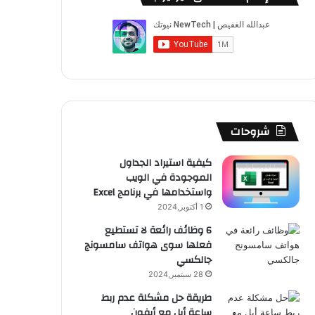
ب
u
ت
ب
ق
ص
و
T
ق
ت
ر
ا
ك
u
ر
ش
ا
ل
b
ا
ا
م
م
e
م
ت
و
شروحات
ق
كيفية استيراد الجداول
الموجودة في الويب
ع
واستخدامها في برنامج Excel
R
1 أكتوبر,2024
6 وظائف رائعة لا تستطيع
S
فعلها سوى هواتف سامسونج
جالكسي
S
28 سبتمبر,2024
طريقة حل مشكلة عدم ربط
ساعة أبل مع أيفون