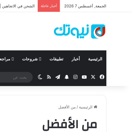
الجمعة, أغسطس 7 2026
أخبار عاجلة
الشحن في الاتجاهين | 
الرئيسية
أخبار
تطبيقات
شروحات
مراجع
‫X
فيسبوك
‫YouTube
انستقرام
تيلقرام
سناب تشات
ملخص الموقع RSS
الوضع المظلم
الرئيسية
/
من الأفضل
من الأفضل