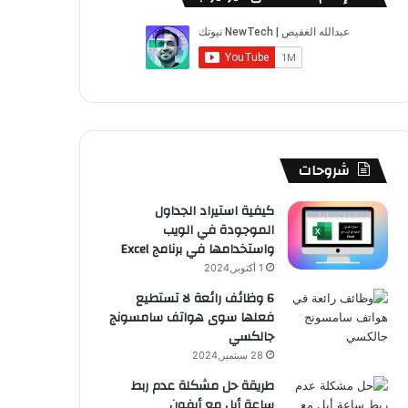
ب
u
ت
ب
ق
ص
و
T
ق
ت
ر
ا
ك
u
ر
ش
ا
ل
b
ا
ا
م
م
e
م
ت
و
شروحات
ق
كيفية استيراد الجداول
الموجودة في الويب
ع
واستخدامها في برنامج Excel
R
1 أكتوبر,2024
6 وظائف رائعة لا تستطيع
S
فعلها سوى هواتف سامسونج
جالكسي
S
28 سبتمبر,2024
طريقة حل مشكلة عدم ربط
ساعة أبل مع أيفون