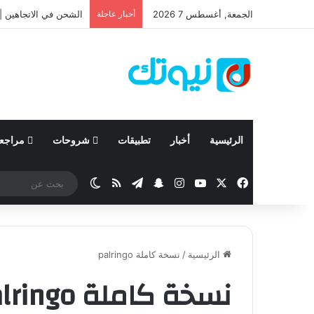
الجمعة, أغسطس 7 2026
أخبار عاجلة
الشحن في الاتجاهين | 
الرئيسية
أخبار
تطبيقات
شروحات
مراجع
‫X
فيسبوك
‫YouTube
انستقرام
تيلقرام
سناب تشات
ملخص الموقع RSS
الوضع المظلم
الرئيسية
/
نسخة كاملة palringo
نسخة كاملة palringo