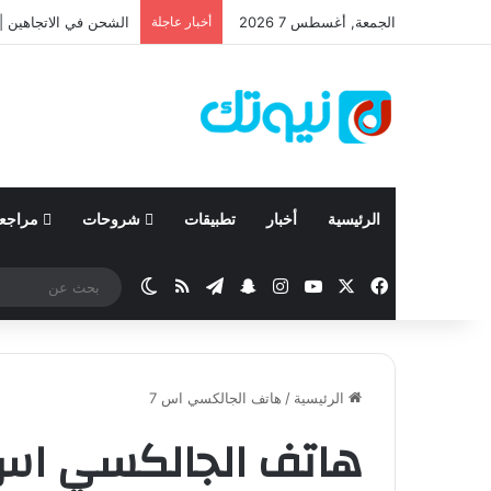
الجمعة, أغسطس 7 2026
أخبار عاجلة
الشحن في الاتجاهين | 
الرئيسية
أخبار
تطبيقات
شروحات
مراجع
‫X
فيسبوك
‫YouTube
انستقرام
تيلقرام
سناب تشات
ملخص الموقع RSS
الوضع المظلم
الرئيسية
/
هاتف الجالكسي اس 7
هاتف الجالكسي اس 