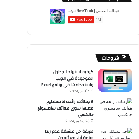
ب
u
ت
ب
ق
ص
و
T
ق
ت
ر
ا
ك
u
ر
ش
ا
ل
b
ا
ا
م
م
e
م
ت
و
شروحات
ق
كيفية استيراد الجداول
الموجودة في الويب
ع
واستخدامها في برنامج Excel
R
1 أكتوبر,2024
6 وظائف رائعة لا تستطيع
S
فعلها سوى هواتف سامسونج
جالكسي
S
28 سبتمبر,2024
طريقة حل مشكلة عدم ربط
ساعة أبل مع أيفون