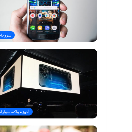
شروحا
أجهزة واكسسوارا