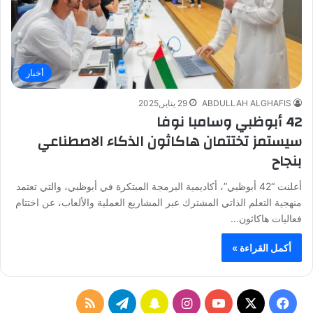
أخبار
ABDULLAH ALGHAFIS
29 يناير,2025
42 أبوظبي وسامبا نوفا
سيستمز تختتمان هاكاثون الذكاء الاصطناعي
بنجاح
أعلنت “42 أبوظبي”، أكاديمية البرمجة المبتكرة في أبوظبي، والتي تعتمد
منهجية التعلم الذاتي المشترك عبر المشاريع العملية والألعاب، عن اختتام
فعاليات هاكاثون…
أكمل القراءة »
ف
ا
س
ت
م