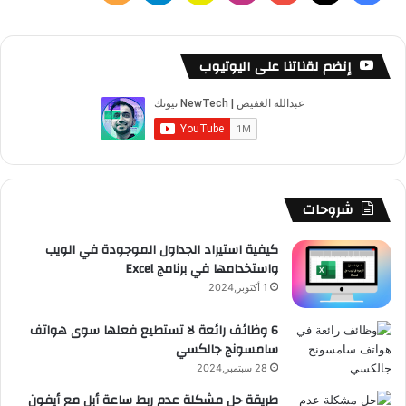
ي
X
Y
ن
ن
ي
ل
س
o
س
ا
ل
خ
إنضم لقناتنا على اليوتيوب
ب
u
ت
ب
ق
ص
و
T
ق
ت
ر
ا
ك
u
ر
ش
ا
ل
b
ا
ا
م
م
شروحات
e
م
ت
و
كيفية استيراد الجداول الموجودة في الويب
واستخدامها في برنامج Excel
ق
1 أكتوبر,2024
ع
6 وظائف رائعة لا تستطيع فعلها سوى هواتف
سامسونج جالكسي
R
28 سبتمبر,2024
S
طريقة حل مشكلة عدم ربط ساعة أبل مع أيفون