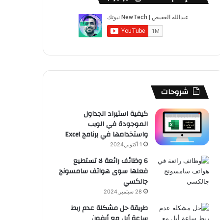
ب
u
ت
ب
ق
ص
و
T
ق
ت
ر
ا
ك
u
ر
ش
ا
ل
b
ا
ا
م
م
e
م
ت
و
شروحات
ق
كيفية استيراد الجداول
الموجودة في الويب
ع
واستخدامها في برنامج Excel
R
1 أكتوبر,2024
6 وظائف رائعة لا تستطيع
S
فعلها سوى هواتف سامسونج
جالكسي
S
28 سبتمبر,2024
طريقة حل مشكلة عدم ربط
ساعة أبل مع أيفون