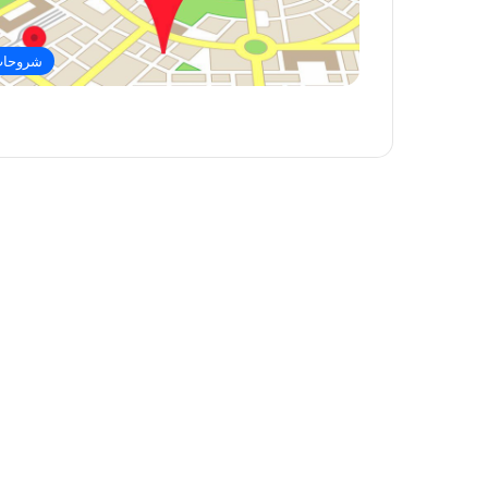
شروحا